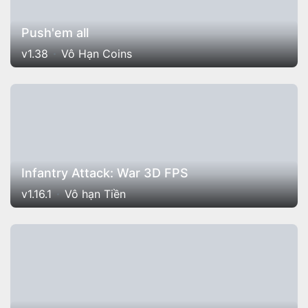
Push'em all
v1.38
Vô Hạn Coins
Infantry Attack: War 3D FPS
v1.16.1
Vô hạn Tiền