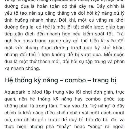
đường đua là hoàn toàn có thể xảy ra. Đây chính là
yếu tố tạo nên sự căng thẳng và đòi hỏi kỹ năng xử lý
tình huống nhanh nhạy. Đôi khi, một cú văng ra khỏi
đường ống lại có thể là một lối tắt chiến lược, giúp bạn
tiếp cận đích đến nhanh hơn nếu kiểm soát tốt. Trải
nghiệm boss trong game này có thể hiểu là việc đối
mặt với những đoạn đường trượt cực kỳ khó khăn,
những đối thủ lì lợm không dễ bị vượt qua. Mỗi cuộc
đua là một thử thách mới, đòi hỏi sự tập trung và phản
xạ nhanh chóng.
Hệ thống kỹ năng – combo – trang bị
Aquapark.io Mod tập trung vào lối chơi đơn giản, trực
quan, nên hệ thống kỹ năng hay combo phức tạp
không phải là trọng tâm. Thay vào đó, “kỹ năng” ở đây
chính là khả năng điều khiển nhân vật một cách mượt
mà, căn chỉnh góc trượt để duy trì tốc độ tối đa, và
thực hiện những pha “nhảy” hoặc “văng” ra ngoài