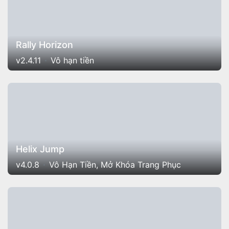
Rally Horizon
v2.4.11
Vô hạn tiền
Helix Jump
v4.0.8
Vô Hạn Tiền, Mở Khóa Trang Phục