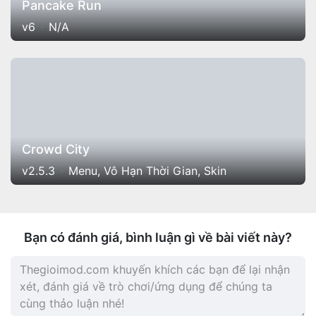
Pancake Run
v6
N/A
Crowd City
v2.5.3
Menu, Vô Hạn Thời Gian, Skin
Bạn có đánh giá, bình luận gì về bài viết này?