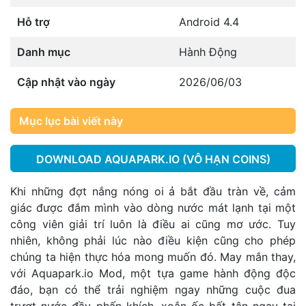
Hỗ trợ
Android 4.4
Danh mục
Hành Động
Cập nhật vào ngày
2026/06/03
Mục lục bài viết này
DOWNLOAD AQUAPARK.IO (VÔ HẠN COINS)
Khi những đợt nắng nóng oi ả bắt đầu tràn về, cảm
giác được đắm mình vào dòng nước mát lạnh tại một
công viên giải trí luôn là điều ai cũng mơ ước. Tuy
nhiên, không phải lúc nào điều kiện cũng cho phép
chúng ta hiện thực hóa mong muốn đó. May mắn thay,
với Aquapark.io Mod, một tựa game hành động độc
đáo, bạn có thể trải nghiệm ngay những cuộc đua
trượt nước đầy phấn khích, xoắn ốc bất tận ngay tại