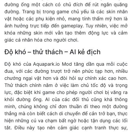
đường ống một cách có chủ đích để rút ngắn quãng
đường. Trang bị trong game chủ yếu là các skin nhân
vật hoặc các phụ kiện nhỏ, mang tính thẩm mỹ hơn là
ảnh hưởng trực tiếp đến gameplay. Tuy nhiên, việc mở
khóa những skin mới vẫn tạo thêm động lực và cảm
giác cá nhân hóa cho người chơi.
Độ khó – thử thách – AI kẻ địch
Độ khó của Aquapark.io Mod tăng dần qua mỗi cuộc
đua, với các đường trượt trở nên phức tạp hơn, nhiều
chướng ngại vật hơn và đòi hỏi sự chính xác cao hơn.
Thử thách chính nằm ở việc làm chủ tốc độ và trọng
lực, đặc biệt khi game cho phép người chơi bị văng ra
khỏi đường ống. AI của các đối thủ cũng khá thông
minh, chúng không chỉ đơn thuần đi theo một đường
thẳng mà còn biết cách di chuyển để cản trở bạn, thực
hiện những cú va chạm bất ngờ hoặc tận dụng các lối
tắt. Điều này tạo nên cảm giác cạnh tranh thực sự,