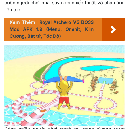
buộc người chơi phải suy nghĩ chiến thuật và phản ứng
liên tục.
Xem Thêm
Royal Archero VS BOSS
Mod APK 1.9 (Menu, Onehit, Kim
Cương, Bất tử, Tốc Độ)