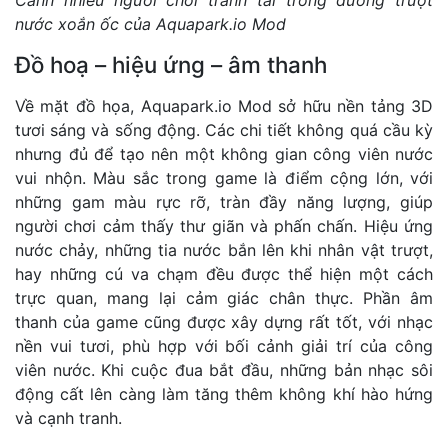
Cảnh nhiều người chơi tranh tài trong đường trượt
nước xoắn ốc của Aquapark.io Mod
Đồ hoạ – hiệu ứng – âm thanh
Về mặt đồ họa, Aquapark.io Mod sở hữu nền tảng 3D
tươi sáng và sống động. Các chi tiết không quá cầu kỳ
nhưng đủ để tạo nên một không gian công viên nước
vui nhộn. Màu sắc trong game là điểm cộng lớn, với
những gam màu rực rỡ, tràn đầy năng lượng, giúp
người chơi cảm thấy thư giãn và phấn chấn. Hiệu ứng
nước chảy, những tia nước bắn lên khi nhân vật trượt,
hay những cú va chạm đều được thể hiện một cách
trực quan, mang lại cảm giác chân thực. Phần âm
thanh của game cũng được xây dựng rất tốt, với nhạc
nền vui tươi, phù hợp với bối cảnh giải trí của công
viên nước. Khi cuộc đua bắt đầu, những bản nhạc sôi
động cất lên càng làm tăng thêm không khí hào hứng
và cạnh tranh.