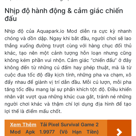
Nhịp độ hành động & cảm giác chiến
đấu
Nhịp độ của Aquapark.io Mod diễn ra cực kỳ nhanh
chóng và dồn dập. Ngay khi bắt đầu, người chơi sẽ lao
thẳng xuống đường trượt cùng với hàng chục đối thủ
khác, tạo nên một cảnh tượng hỗn loạn nhưng cũng
không kém phần vui nhộn. Cảm giác “chiến đấu” ở đây
không đến từ những cú đấm hay phép thuật, mà là từ
cuộc đua tốc độ đầy kịch tính, những pha va chạm, xô
đẩy nhau để giành vị trí dẫn đầu. Mỗi cú lượn, mỗi pha
tăng tốc đều mang lại sự phấn khích tột độ. Điều khiển
nhân vật vượt qua những khúc cua gắt, tránh né những
người chơi khác và thậm chí lợi dụng địa hình để tạo
lợi thế là điểm mấu chốt.
Xem Thêm
Tải Pixel Survival Game 2
Mod Apk 1.9977 (Vô Hạn Tiền)