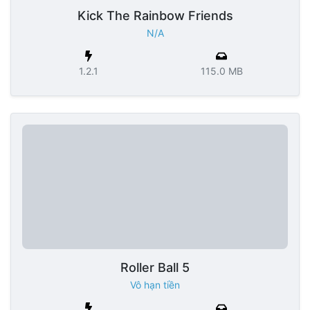
Kick The Rainbow Friends
N/A
1.2.1
115.0 MB
Roller Ball 5
Vô hạn tiền