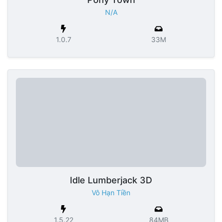
N/A
1.0.7
33M
Idle Lumberjack 3D
Vô Hạn Tiền
1.5.22
84MB