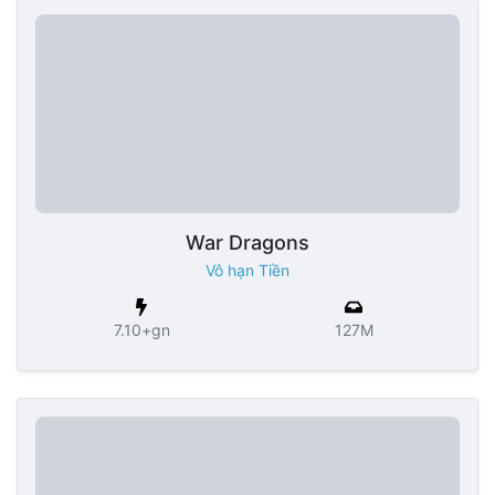
War Dragons
Vô hạn Tiền
7.10+gn
127M