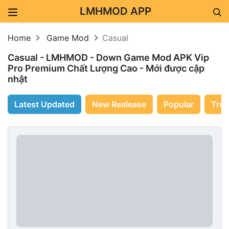
LMHMOD APP
Skip to content
Home
Game Mod
Casual
Casual - LMHMOD - Down Game Mod APK Vip
Pro Premium Chất Lượng Cao - Mới được cập
nhật
Latest Updated
New Realease
Popular
Tren