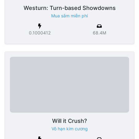
Westurn: Turn-based Showdowns
Mua sắm miễn phí
0.1000412
68.4M
Will it Crush?
Vô hạn kim cương