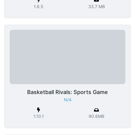
1.6.5
33.7 MB
Basketball Rivals: Sports Game
N/A
1.10.1
90.6MB