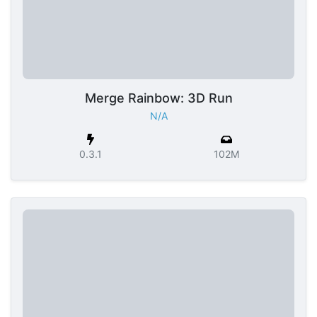
Merge Rainbow: 3D Run
N/A
0.3.1
102M