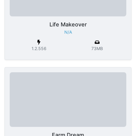
Life Makeover
N/A
1.2.556
73MB
Farm Dream