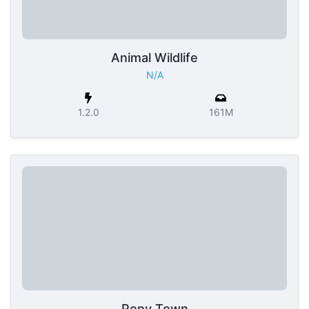
Animal Wildlife
N/A
1.2.0
161M
Pony Town