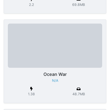
2.2
69.8MB
Ocean War
N/A
1.38
48.7MB