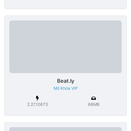
Beat.ly
Mở Khóa VIP
2.27.10673
68MB