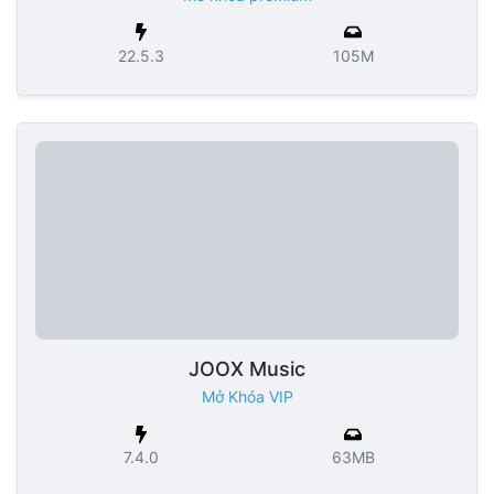
22.5.3
105M
JOOX Music
Mở Khóa VIP
7.4.0
63MB