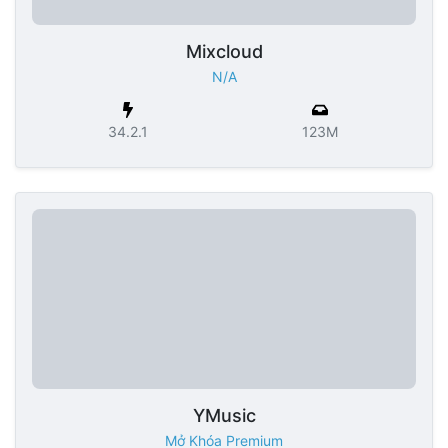
Mixcloud
N/A
34.2.1
123M
YMusic
Mở Khóa Premium