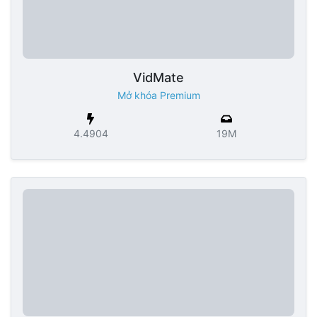
VidMate
Mở khóa Premium
4.4904
19M