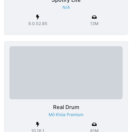
N/A
9.0.52.85
13M
Real Drum
Mở Khóa Premium
10.16.1
81M