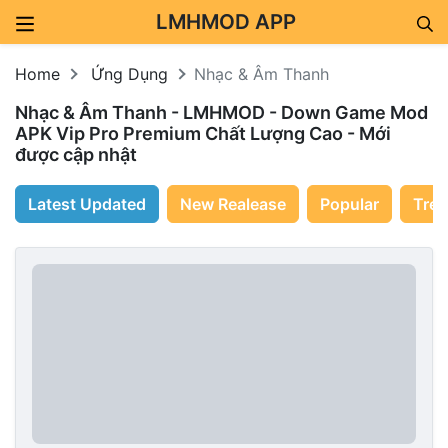
LMHMOD APP
Skip to content
Home
Ứng Dụng
Nhạc & Âm Thanh
Nhạc & Âm Thanh - LMHMOD - Down Game Mod
APK Vip Pro Premium Chất Lượng Cao - Mới
được cập nhật
Latest Updated
New Realease
Popular
Tren