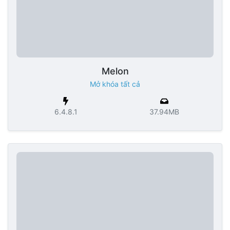
Melon
Mở khóa tất cả
6.4.8.1
37.94MB