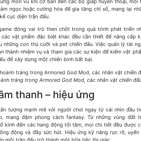
hững món vũ khí cơ bản đến các bộ giáp huyền thoại, mỗi 
ảm ngọc hoặc cường hóa để gia tăng chỉ số, mang lại n
kể cục diện trận đấu.
game đóng vai trò then chốt trong quá trình phát triển nh
 các vật phẩm đặc biệt khác đều cần thiết để nâng cấp 
u những con thú cưỡi và pet chiến đấu. Việc quản lý tài ng
àn thành nhiệm vụ và tham gia các sự kiện để kiếm vật ph
ếu để xây dựng một chiến binh bất bại.
oành tráng trong Armored God Mod, các nhân vật chiến đấu
âm thanh – hiệu ứng
n tượng mạnh mẽ với người chơi ngay từ cái nhìn đầu t
o, mang đậm phong cách fantasy. Từ những vùng đất h
 kính đến các hang động tối tăm, mọi chi tiết đều được c
sống động và đầy sức hút. Hiệu ứng kỹ năng rực rỡ, uyển
n mỗi trận đấu trở thành một bữa tiệc thị giác.