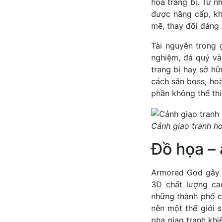
hóa trang bị. Từ n
được nâng cấp, kh
mẽ, thay đổi đáng 
Tài nguyên trong 
nghiệm, đá quý và
trang bị hay sở hữ
cách săn boss, ho
phần không thể thi
Cảnh giao tranh h
Đồ họa – 
Armored God gây ấ
3D chất lượng ca
những thành phố cổ
nên một thế giới 
pha giao tranh khiế