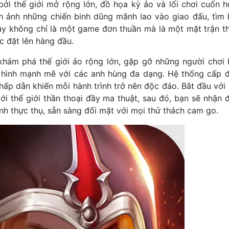
bởi thế giới mở rộng lớn, đồ họa kỳ ảo và lối chơi cuốn h
 ảnh những chiến binh dũng mãnh lao vào giao đấu, tìm
y không chỉ là một game đơn thuần mà là một mặt trận th
c đặt lên hàng đầu.
khám phá thế giới ảo rộng lớn, gặp gỡ những người chơi
 hình mạnh mẽ với các anh hùng đa dạng. Hệ thống cấp 
hấp dẫn khiến mỗi hành trình trở nên độc đáo. Bắt đầu với
ới thế giới thần thoại đầy ma thuật, sau đó, bạn sẽ nhận 
nh thực thụ, sẵn sàng đối mặt với mọi thử thách cam go.