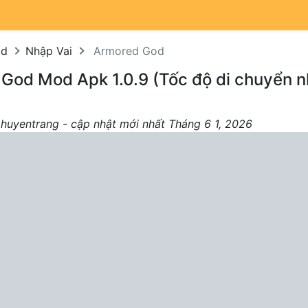
od
Nhập Vai
Armored God
 God Mod Apk 1.0.9 (Tốc độ di chuyển 
 huyentrang - cập nhật mới nhất Tháng 6 1, 2026