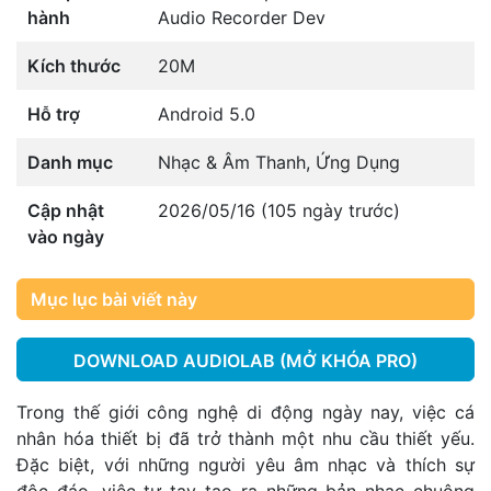
hành
Audio Recorder Dev
Kích thước
20M
Hỗ trợ
Android 5.0
Danh mục
Nhạc & Âm Thanh
,
Ứng Dụng
Cập nhật
2026/05/16 (105 ngày trước)
vào ngày
Mục lục bài viết này
DOWNLOAD AUDIOLAB (MỞ KHÓA PRO)
Trong thế giới công nghệ di động ngày nay, việc cá
nhân hóa thiết bị đã trở thành một nhu cầu thiết yếu.
Đặc biệt, với những người yêu âm nhạc và thích sự
độc đáo, việc tự tay tạo ra những bản nhạc chuông