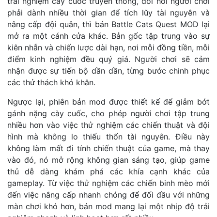
trải nghiệm cày cuốc truyền thống, đòi hỏi người chơi
phải dành nhiều thời gian để tích lũy tài nguyên và
nâng cấp đội quân, thì bản Battle Cats Quest MOD lại
mở ra một cánh cửa khác. Bản gốc tập trung vào sự
kiên nhẫn và chiến lược dài hạn, nơi mỗi đồng tiền, mỗi
điểm kinh nghiệm đều quý giá. Người chơi sẽ cảm
nhận được sự tiến bộ dần dần, từng bước chinh phục
các thử thách khó khăn.
Ngược lại, phiên bản mod được thiết kế để giảm bớt
gánh nặng cày cuốc, cho phép người chơi tập trung
nhiều hơn vào việc thử nghiệm các chiến thuật và đội
hình mà không lo thiếu thốn tài nguyên. Điều này
không làm mất đi tính chiến thuật của game, mà thay
vào đó, nó mở rộng không gian sáng tạo, giúp game
thủ dễ dàng khám phá các khía cạnh khác của
gameplay. Từ việc thử nghiệm các chiến binh mèo mới
đến việc nâng cấp nhanh chóng để đối đầu với những
màn chơi khó hơn, bản mod mang lại một nhịp độ trải