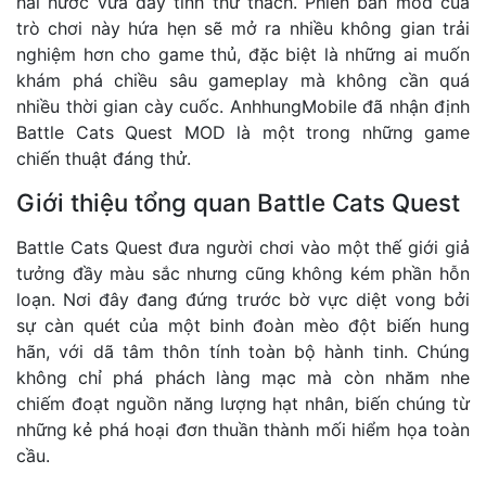
hài hước vừa đầy tính thử thách. Phiên bản mod của
trò chơi này hứa hẹn sẽ mở ra nhiều không gian trải
nghiệm hơn cho game thủ, đặc biệt là những ai muốn
khám phá chiều sâu gameplay mà không cần quá
nhiều thời gian cày cuốc. AnhhungMobile đã nhận định
Battle Cats Quest MOD là một trong những game
chiến thuật đáng thử.
Giới thiệu tổng quan Battle Cats Quest
Battle Cats Quest đưa người chơi vào một thế giới giả
tưởng đầy màu sắc nhưng cũng không kém phần hỗn
loạn. Nơi đây đang đứng trước bờ vực diệt vong bởi
sự càn quét của một binh đoàn mèo đột biến hung
hãn, với dã tâm thôn tính toàn bộ hành tinh. Chúng
không chỉ phá phách làng mạc mà còn nhăm nhe
chiếm đoạt nguồn năng lượng hạt nhân, biến chúng từ
những kẻ phá hoại đơn thuần thành mối hiểm họa toàn
cầu.