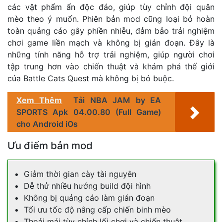
các vật phẩm ẩn độc đáo, giúp tùy chỉnh đội quân
mèo theo ý muốn. Phiên bản mod cũng loại bỏ hoàn
toàn quảng cáo gây phiền nhiễu, đảm bảo trải nghiệm
chơi game liền mạch và không bị gián đoạn. Đây là
những tính năng hỗ trợ trải nghiệm, giúp người chơi
tập trung hơn vào chiến thuật và khám phá thế giới
của Battle Cats Quest mà không bị bó buộc.
Xem Thêm
Tải NBA JAM by EA
SPORTS Apk 04.00.80 (Full Game)
cho Android iOs
Ưu điểm bản mod
Giảm thời gian cày tài nguyên
Dễ thử nhiều hướng build đội hình
Không bị quảng cáo làm gián đoạn
Tối ưu tốc độ nâng cấp chiến binh mèo
Thoải mái tùy chỉnh lối chơi và chiến thuật