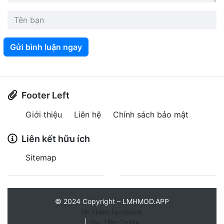
Gửi bình luận ngay
Footer Left
Giới thiệu
Liên hệ
Chính sách bảo mật
Liên kết hữu ích
Sitemap
©
2024
Copyright – LMHMOD.APP
tải video facebook
|
Vay Tiền Online