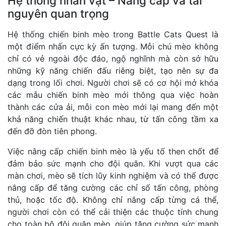
Hệ thống nhân vật – Nâng cấp và tài
nguyên quan trọng
Hệ thống chiến binh mèo trong Battle Cats Quest là
một điểm nhấn cực kỳ ấn tượng. Mỗi chú mèo không
chỉ có vẻ ngoài độc đáo, ngộ nghĩnh mà còn sở hữu
những kỹ năng chiến đấu riêng biệt, tạo nên sự đa
dạng trong lối chơi. Người chơi sẽ có cơ hội mở khóa
các mẫu chiến binh mèo mới thông qua việc hoàn
thành các cửa ải, mỗi con mèo mới lại mang đến một
khả năng chiến thuật khác nhau, từ tấn công tầm xa
đến đỡ đòn tiên phong.
Việc nâng cấp chiến binh mèo là yếu tố then chốt để
đảm bảo sức mạnh cho đội quân. Khi vượt qua các
màn chơi, mèo sẽ tích lũy kinh nghiệm và có thể được
nâng cấp để tăng cường các chỉ số tấn công, phòng
thủ, hoặc tốc độ. Không chỉ nâng cấp từng cá thể,
người chơi còn có thể cải thiện các thuộc tính chung
cho toàn bộ đội quân mèo, giúp tăng cường sức mạnh