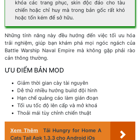
khóa các trang phục, skin độc đáo cho tàu
chiến hoặc chỉ huy mà trong bản gốc rất khó
hoặc tốn kém để sở hữu.
Những tính năng này đều hướng đến việc tối ưu hóa
trải nghiệm, giúp bạn khám phá mọi ngóc ngách của
Battle Warship Naval Empire mà không gặp phải rào
cản thông thường.
ƯU ĐIỂM BẢN MOD
Giảm thời gian cày tài nguyên
Dễ thử nhiều hướng build đội hình
Hạn chế quảng cáo làm gián đoạn
Tối ưu tốc độ lên cấp và mở khoá
Thoải mái tùy chỉnh chiến thuật
Xem Thêm
Tải Hungry for Home A
Cats Tail Apk 1.3.3 cho Android iOs