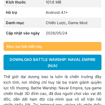
Kích thước
101.6 MB
Hỗ trợ
Android 4.1+
Danh mục
Chiến Lược
,
Game Mod
Cập nhật vào ngày
2026/05/24
Mục lục bài viết này
DOWNLOAD BATTLE WARSHIP: NAVAL EMPIRE
(N/A)
Thế giới đại dương bao la luôn là chiến trường đầy
kịch tính, nơi những chỉ huy tài ba tranh giành quyền
lực tối thượng. Battle Warship: Naval Empire, tựa game
chiến thuật 3D đỉnh cao, đã đưa người chơi vào vai đô
đốc, dẫn dắt hạm đội của mình qua vô số trận hải
chiến khốc liệt. Tại
lmhmod.app
, chúng tôi nhận thấy