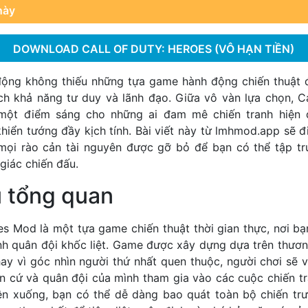
này
DOWNLOAD CALL OF DUTY: HEROES (VÔ HẠN TIỀN)
động không thiếu những tựa game hành động chiến thuật đ
ch khả năng tư duy và lãnh đạo. Giữa vô vàn lựa chọn, Ca
một điểm sáng cho những ai đam mê chiến tranh hiện đ
hiển tướng đầy kịch tính. Bài viết này từ
lmhmod.app
sẽ đi
mọi rào cản tài nguyên được gỡ bỏ để bạn có thể tập tr
giác chiến đấu.
u tổng quan
oes Mod là một tựa game chiến thuật thời gian thực, nơi b
nh quân đội khốc liệt. Game được xây dựng dựa trên thươn
hay vì góc nhìn người thứ nhất quen thuộc, người chơi sẽ 
ăn cứ và quân đội của mình tham gia vào các cuộc chiến tr
rên xuống, bạn có thể dễ dàng bao quát toàn bộ chiến tr