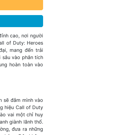
ỉnh cao, nơi người
ll of Duty: Heroes
ại, mang đến trải
 sâu vào phân tích
ung hoàn toàn vào
ạn sẽ đắm mình vào
g hiệu Call of Duty
vào vai một chỉ huy
anh giành lãnh thổ.
ường, đưa ra những