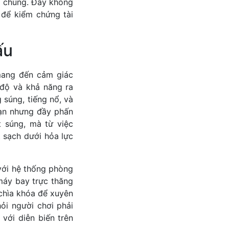
ủa chúng. Đây không
 để kiểm chứng tài
ấu
 mang đến cảm giác
 độ và khả năng ra
 súng, tiếng nổ, và
oạn nhưng đầy phấn
t súng, mà từ việc
t sạch dưới hỏa lực
với hệ thống phòng
máy bay trực thăng
 chìa khóa để xuyên
ỏi người chơi phải
 với diễn biến trên