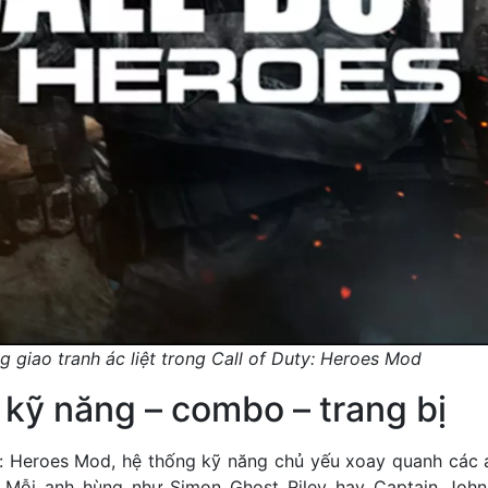
 giao tranh ác liệt trong Call of Duty: Heroes Mod
kỹ năng – combo – trang bị
y: Heroes Mod, hệ thống kỹ năng chủ yếu xoay quanh các 
. Mỗi anh hùng như Simon Ghost Riley hay Captain John