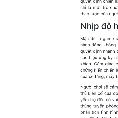
quyết định chiến l
chỉ là một trò ch
thao lược của ngườ
Nhịp độ 
Mặc dù là game ch
hành động không n
quyết định nhanh c
các hiệu ứng kỹ n
khích. Cảm giác c
chứng kiến chiến l
của xe tăng, máy 
Người chơi sẽ cảm
thủ kiên cố của đ
yểm trợ đều có vai
thủng tuyến phòng
phân tích tình hìn