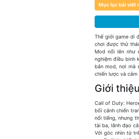
Mục lục bài viết 
Thế giới game di 
chơi được thử thá
Mod nổi lên như 
nghiệm điều binh k
bản mod, nơi mà 
chiến lược và cảm 
Giới thiệ
Call of Duty: Her
bối cảnh chiến tra
nổi tiếng, nhưng t
tài ba, lãnh đạo c
Với góc nhìn từ t