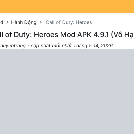
od
Hành Động
Call of Duty: Heroes
l of Duty: Heroes Mod APK 4.9.1 (Vô Hạ
 huyentrang - cập nhật mới nhất Tháng 5 14, 2026