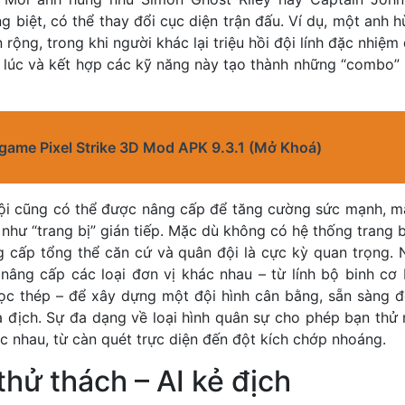
g biệt, có thể thay đổi cục diện trận đấu. Ví dụ, một anh h
rộng, trong khi người khác lại triệu hồi đội lính đặc nhiệm
 lúc và kết hợp các kỹ năng này tạo thành những “combo” h
 game Pixel Strike 3D Mod APK 9.3.1 (Mở Khoá)
ội cũng có thể được nâng cấp để tăng cường sức mạnh, m
 như “trang bị” gián tiếp. Mặc dù không có hệ thống trang 
ng cấp tổng thể căn cứ và quân đội là cực kỳ quan trọng.
nâng cấp các loại đơn vị khác nhau – từ lính bộ binh cơ 
bọc thép – để xây dựng một đội hình cân bằng, sẵn sàng đố
a địch. Sự đa dạng về loại hình quân sự cho phép bạn thử 
c nhau, từ càn quét trực diện đến đột kích chớp nhoáng.
thử thách – AI kẻ địch