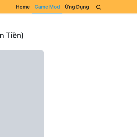
Home
Game Mod
Ứng Dụng
n Tiền)