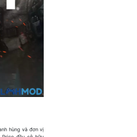
anh hùng và đơn vị
 Price đều sở hữu