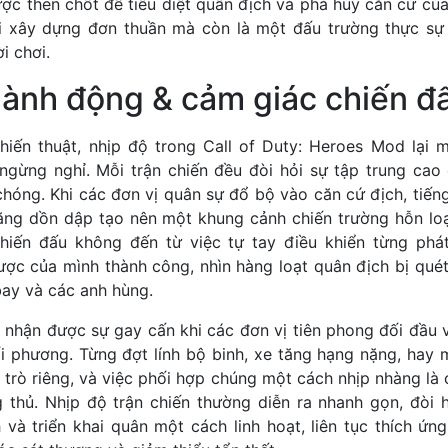
ược then chốt để tiêu diệt quân địch và phá hủy căn cứ c
ơi xây dựng đơn thuần mà còn là một đấu trường thực sự
i chơi.
hành động & cảm giác chiến đ
iến thuật, nhịp độ trong Call of Duty: Heroes Mod lại
gừng nghỉ. Mỗi trận chiến đều đòi hỏi sự tập trung cao
hóng. Khi các đơn vị quân sự đổ bộ vào căn cứ địch, tiếng
ăng dồn dập tạo nên một khung cảnh chiến trường hỗn l
hiến đấu không đến từ việc tự tay điều khiển từng phá
ược của mình thành công, nhìn hàng loạt quân địch bị qué
bay và các anh hùng.
 nhận được sự gay cấn khi các đơn vị tiên phong đối đầu 
ối phương. Từng đợt lính bộ binh, xe tăng hạng nặng, hay 
 trò riêng, và việc phối hợp chúng một cách nhịp nhàng là
 thủ. Nhịp độ trận chiến thường diễn ra nhanh gọn, đòi h
h và triển khai quân một cách linh hoạt, liên tục thích ứng