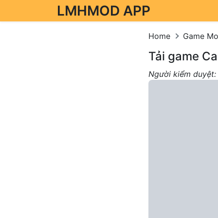
LMHMOD APP
Skip to content
Home
Game M
Tải game Cal
Người kiểm duyệt: