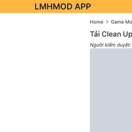
LMHMOD APP
Skip to content
Home
Game M
Tải Clean U
Người kiểm duyệt: