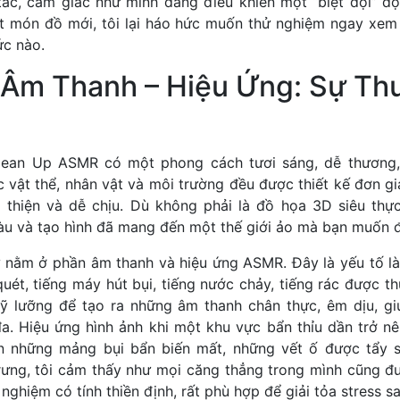
 tắc, cảm giác như mình đang điều khiển một “biệt đội” d
món đồ mới, tôi lại háo hức muốn thử nghiệm ngay xem 
c nào.
 Âm Thanh – Hiệu Ứng: Sự Thư
lean Up ASMR có một phong cách tươi sáng, dễ thương
c vật thể, nhân vật và môi trường đều được thiết kế đơn g
 thiện và dễ chịu. Dù không phải là đồ họa 3D siêu thực
àu và tạo hình đã mang đến một thế giới ảo mà bạn muốn 
 nằm ở phần âm thanh và hiệu ứng ASMR. Đây là yếu tố là
uét, tiếng máy hút bụi, tiếng nước chảy, tiếng rác được 
ỹ lưỡng để tạo ra những âm thanh chân thực, êm dịu, gi
đa. Hiệu ứng hình ảnh khi một khu vực bẩn thỉu dần trở n
ìn những mảng bụi bẩn biến mất, những vết ố được tẩy 
ưng, tôi cảm thấy như mọi căng thẳng trong mình cũng đ
 nghiệm có tính thiền định, rất phù hợp để giải tỏa stress s