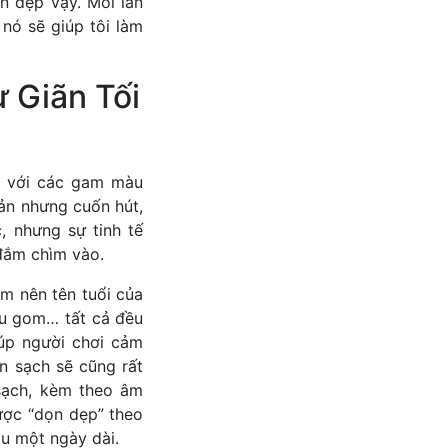
ọn dẹp vậy. Mỗi lần
nó sẽ giúp tôi làm
 Giãn Tối
, với các gam màu
iản nhưng cuốn hút,
, nhưng sự tinh tế
đắm chìm vào.
m nên tên tuổi của
thu gom… tất cả đều
úp người chơi cảm
ên sạch sẽ cũng rất
sạch, kèm theo âm
ược “dọn dẹp” theo
au một ngày dài.