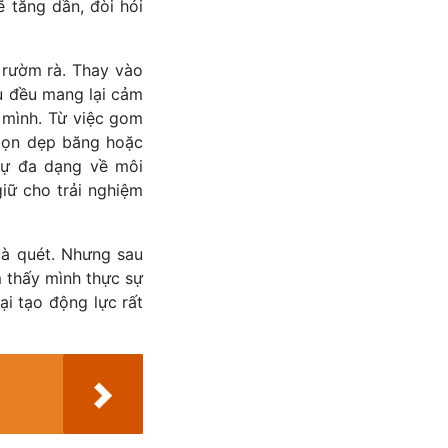
 tăng dần, đòi hỏi
rườm rà. Thay vào
ụ đều mang lại cảm
a mình. Từ việc gom
 dọn dẹp băng hoặc
Sự đa dạng về môi
iữ cho trải nghiệm
 là quét. Nhưng sau
m thấy mình thực sự
ại tạo động lực rất