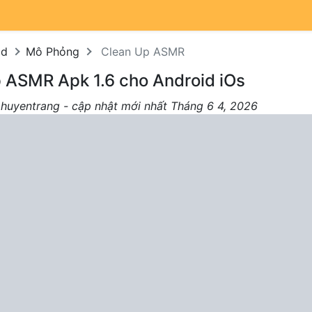
od
Mô Phỏng
Clean Up ASMR
p ASMR Apk 1.6 cho Android iOs
 huyentrang - cập nhật mới nhất Tháng 6 4, 2026