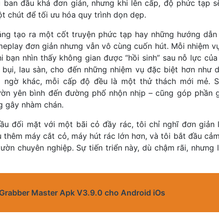
 ban đầu khá đơn giản, nhưng khi lên cấp, độ phức tạp sẽ
t chút để tối ưu hóa quy trình dọn dẹp.
ng tạo ra một cốt truyện phức tạp hay những hướng dẫn 
meplay đơn giản nhưng vẫn vô cùng cuốn hút. Mỗi nhiệm v
i bạn nhìn thấy không gian được “hồi sinh” sau nỗ lực củ
út bụi, lau sàn, cho đến những nhiệm vụ đặc biệt hơn như
g ngờ khác, mỗi cấp độ đều là một thử thách mới mẻ. 
ườn yên bình đến đường phố nhộn nhịp – cũng góp phần g
g gây nhàm chán.
 đầu đối mặt với một bãi cỏ đầy rác, tôi chỉ nghĩ đơn giản
u thêm máy cắt cỏ, máy hút rác lớn hơn, và tôi bắt đầu cả
ườn chuyên nghiệp. Sự tiến triển này, dù chậm rãi, nhưng l
 Grabber Master Apk V3.9.0 cho Android iOs