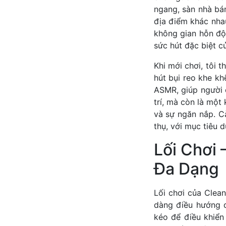
ngang, sàn nhà bá
địa điểm khác nha
không gian hỗn độ
sức hút đặc biệt c
Khi mới chơi, tôi 
hút bụi reo khe kh
ASMR, giúp người c
trí, mà còn là một
và sự ngăn nắp. C
thụ, với mục tiêu 
Lối Chơi
Đa Dạng
Lối chơi của Clea
dàng điều hướng 
kéo để điều khiển