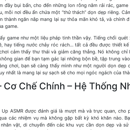
m đầy bụi bẩn, cho đến những lon rỗng nằm rải rác, game
u, mỗi nơi đều ẩn chứa một “thử thách” dọn dẹp riêng. Cảm
n thành ngăn nắp mang lại sự thỏa mãn khó tả, và chính đ
ủa game.
thấy game như một liệu pháp tinh thần vậy. Tiếng chổi quét
ẽ, hay tiếng nước chảy róc rách… tất cả đều được thiết kế
hơi cảm thấy thư thái và giảm căng thẳng. Nó không chỉ l
 không gian để bạn tạm gác lại những bộn bề, tập trung vào
àng chơi, bạn sẽ càng thấy mình như một người dọn dẹp 
duy nhất là mang lại sự sạch sẽ cho mọi ngóc ngách của th
 – Cơ Chế Chính – Hệ Thống N
n Up ASMR được đánh giá là mượt mà và trực quan, cho 
qua các nhiệm vụ mà không gặp bất kỳ khó khăn nào. Bạ
 nhân vật, di chuyển đến các khu vực cần dọn dẹp và s