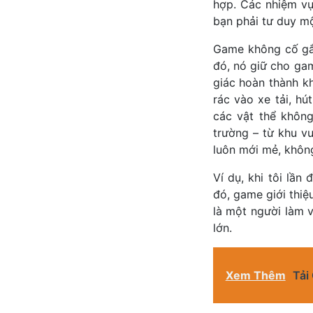
hợp. Các nhiệm vụ
bạn phải tư duy mộ
Game không cố gắ
đó, nó giữ cho ga
giác hoàn thành kh
rác vào xe tải, h
các vật thể khôn
trường – từ khu v
luôn mới mẻ, khôn
Ví dụ, khi tôi lần
đó, game giới thiệ
là một người làm v
lớn.
Xem Thêm
Tải