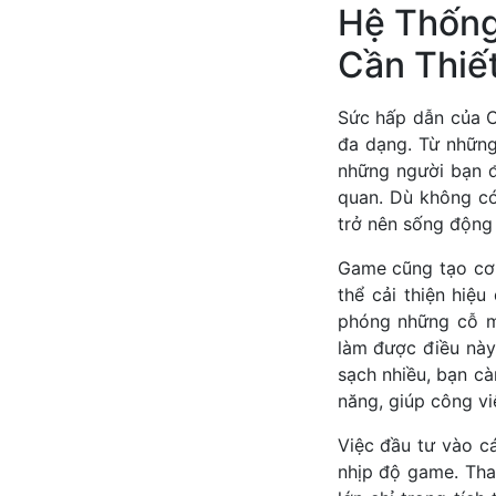
Hệ Thống
Cần Thiế
Sức hấp dẫn của C
đa dạng. Từ những
những người bạn đ
quan. Dù không có
trở nên sống động 
Game cũng tạo cơ 
thể cải thiện hiệ
phóng những cỗ m
làm được điều này
sạch nhiều, bạn cà
năng, giúp công vi
Việc đầu tư vào c
nhịp độ game. Thay