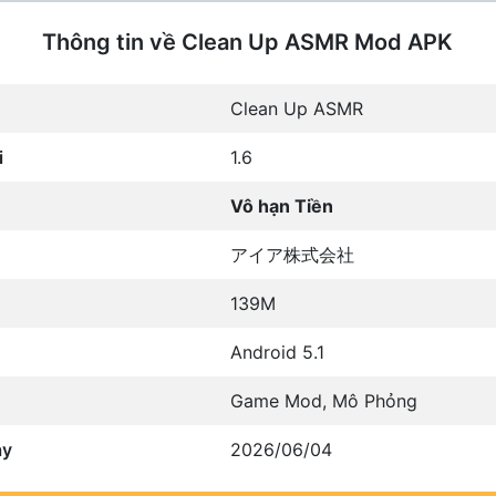
Thông tin về Clean Up ASMR Mod APK
Clean Up ASMR
i
1.6
Vô hạn Tiền
アイア株式会社
139M
Android 5.1
Game Mod
,
Mô Phỏng
ày
2026/06/04