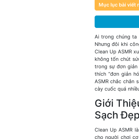
Mục lục bài viết 
Ai trong chúng ta
Nhưng đôi khi côn
Clean Up ASMR xuấ
không tốn chút sức
trong sự đơn giản
thích “đơn giản 
ASMR chắc chắn sẽ
cày cuốc quá nhiều
Giới Thi
Sạch Đẹ
Clean Up ASMR l
cho người chơi cơ