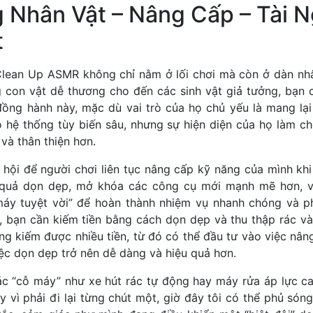
 Nhân Vật – Nâng Cấp – Tài 
t
lean Up ASMR không chỉ nằm ở lối chơi mà còn ở dàn nh
 con vật dễ thương cho đến các sinh vật giả tưởng, bạn có
ồng hành này, mặc dù vai trò của họ chủ yếu là mang lại
 hệ thống tùy biến sâu, nhưng sự hiện diện của họ làm ch
và thân thiện hơn.
hội để người chơi liên tục nâng cấp kỹ năng của mình khi 
u quả dọn dẹp, mở khóa các công cụ mới mạnh mẽ hơn, và
áy tuyệt vời” để hoàn thành nhiệm vụ nhanh chóng và p
, bạn cần kiếm tiền bằng cách dọn dẹp và thu thập rác và
ng kiếm được nhiều tiền, từ đó có thể đầu tư vào việc nâng
ệc dọn dẹp trở nên dễ dàng và hiệu quả hơn.
ác “cỗ máy” như xe hút rác tự động hay máy rửa áp lực ca
 vì phải đi lại từng chút một, giờ đây tôi có thể phủ só