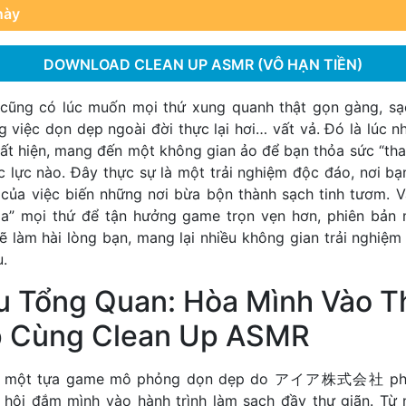
này
DOWNLOAD CLEAN UP ASMR (VÔ HẠN TIỀN)
 cũng có lúc muốn mọi thứ xung quanh thật gọn gàng, sạ
g việc dọn dẹp ngoài đời thực lại hơi… vất vả. Đó là lúc 
t hiện, mang đến một không gian ảo để bạn thỏa sức “tha
 lực nào. Đây thực sự là một trải nghiệm độc đáo, nơi bạ
 của việc biến những nơi bừa bộn thành sạch tinh tươm. V
hóa” mọi thứ để tận hưởng game trọn vẹn hơn, phiên bản
 làm hài lòng bạn, mang lại nhiều không gian trải nghiệ
.
ệu Tổng Quan: Hòa Mình Vào T
p Cùng Clean Up ASMR
à một tựa game mô phỏng dọn dẹp do アイア株式会社 phát
 hội đắm mình vào hành trình làm sạch đầy thư giãn. Từ