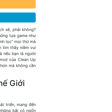
ch sẽ, phải không?
những tựa game như
nh lọc” mọi thứ mà
n tìm thấy niềm vui
à nếu bạn là người
 mod của Clean Up
m hơn mà không cần
hế Giới
 triển, mang đến
 những bãi cỏ ngổn