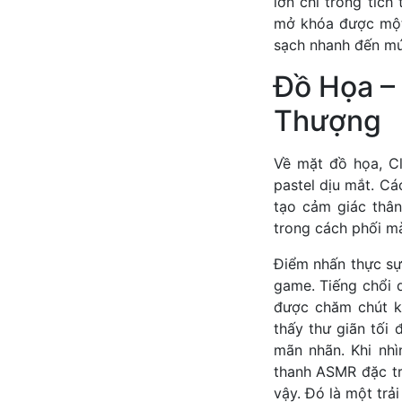
lớn chỉ trong tích
mở khóa được một 
sạch nhanh đến mứ
Đồ Họa –
Thượng
Về mặt đồ họa, C
pastel dịu mắt. Cá
tạo cảm giác thân
trong cách phối m
Điểm nhấn thực sự
game. Tiếng chổi q
được chăm chút k
thấy thư giãn tối 
mãn nhãn. Khi nh
thanh ASMR đặc tr
vậy. Đó là một trải