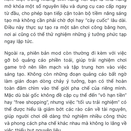
mở khóa một số nguyên liệu và dụng cụ cao cấp ngay
từ đầu, cho phép bạn tiếp cận toàn bộ tiềm năng sáng
tạo mà không cần phải chờ đợi hay “cày cuốc” lâu dài.
Điều này thực sự tạo ra một sân chơi công bằng hơn,
nơi ai cũng có thể thử nghiệm những ý tưởng phức tạp
ngay lập tức.
Ngoài ra, phiên bản mod còn thường đi kèm với việc
gỡ bỏ quảng cáo phiền toái, giúp trải nghiệm chơi
game trở nên liền mạch và tập trung hơn vào việc
sáng tạo. Không còn những đoạn quảng cáo bất ngờ
làm gián đoạn dòng chảy ý tưởng, bạn có thể hoàn
toàn đắm chìm vào thế giới pha chế của riêng mình.
Mặc dù bài gốc không đề cập cụ thể đến “vô hạn tiền”
hay “free shopping”, nhưng việc “tối ưu trải nghiệm” có
thể được hiểu là giảm bớt các rào cản về tài nguyên,
giúp người chơi dễ dàng thử nghiệm nhiều công thức
và phong cách pha chế khác nhau mà không lo lắng về
việc thiếu hụt nguyên liệu.