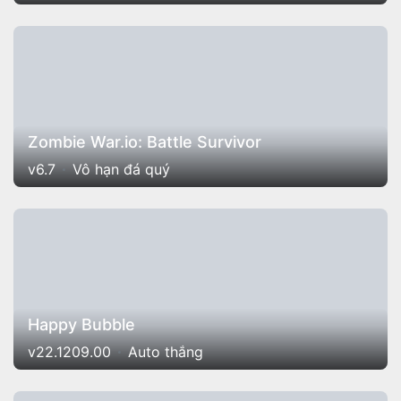
Zombie War.io: Battle Survivor
v6.7
Vô hạn đá quý
Happy Bubble
v22.1209.00
Auto thắng