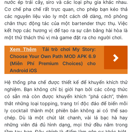
nước ép trái cây, siro và các loại phụ gia khác nhau.
Cơ chế pha chế rất trực quan, cho phép bạn kéo thả
các nguyên liệu vào ly một cách dễ dàng, mô phỏng
chân thực động tác của một bartender thực thụ. Việc
kết hợp các hương vị để tạo ra sự cân bằng hài hòa là
một thử thách thú vị mà game đặt ra cho người chơi.
Xem Thêm
Tải trò chơi My Story:
Choose Your Own Path MOD APK 6.9
(Miễn Phí Premium Choices) cho
Android iOS
Hệ thống pha chế được thiết kế để khuyến khích thử
nghiệm. Bạn không chỉ bị giới hạn bởi các công thức
có sẵn mà còn được khuyến khích “phá cách”, thêm
thắt những loại topping, trang trí độc đáo để biến mỗi
ly cocktail thành một phiên bản không ai có thể sao
chép. Dù là một chút lát chanh, vài lá bạc hà hay
những viên đá đủ hình dạng, mọi thứ đều nằm trong
tầm tay bạn. Đây chính là điểm làm nên sự khác biệt,