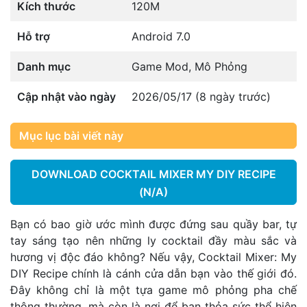
Kích thước
120M
Hỗ trợ
Android 7.0
Danh mục
Game Mod
,
Mô Phỏng
Cập nhật vào ngày
2026/05/17 (8 ngày trước)
Mục lục bài viết này
DOWNLOAD COCKTAIL MIXER MY DIY RECIPE
(N/A)
Bạn có bao giờ ước mình được đứng sau quầy bar, tự
tay sáng tạo nên những ly cocktail đầy màu sắc và
hương vị độc đáo không? Nếu vậy, Cocktail Mixer: My
DIY Recipe chính là cánh cửa dẫn bạn vào thế giới đó.
Đây không chỉ là một tựa game mô phỏng pha chế
thông thường, mà còn là nơi để bạn thỏa sức thể hiện