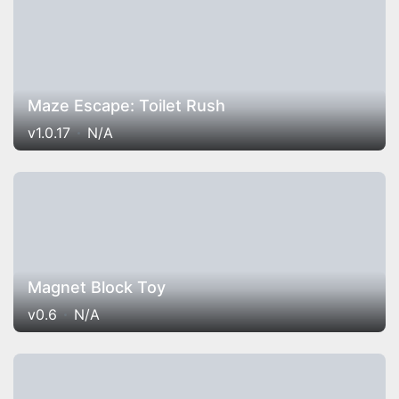
Maze Escape: Toilet Rush
v1.0.17
N/A
Magnet Block Toy
v0.6
N/A