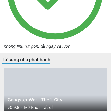
Không link rút gọn, tải ngay và luôn
Từ cùng nhà phát hành
Gangster War : Theft City
v0.9.8
Mở Khóa Tất cả