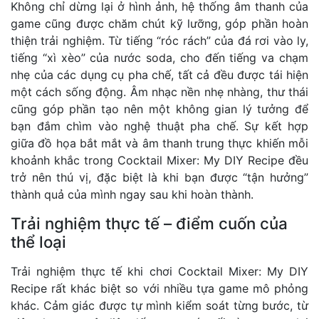
Không chỉ dừng lại ở hình ảnh, hệ thống âm thanh của
game cũng được chăm chút kỹ lưỡng, góp phần hoàn
thiện trải nghiệm. Từ tiếng “róc rách” của đá rơi vào ly,
tiếng “xì xèo” của nước soda, cho đến tiếng va chạm
nhẹ của các dụng cụ pha chế, tất cả đều được tái hiện
một cách sống động. Âm nhạc nền nhẹ nhàng, thư thái
cũng góp phần tạo nên một không gian lý tưởng để
bạn đắm chìm vào nghệ thuật pha chế. Sự kết hợp
giữa đồ họa bắt mắt và âm thanh trung thực khiến mỗi
khoảnh khắc trong Cocktail Mixer: My DIY Recipe đều
trở nên thú vị, đặc biệt là khi bạn được “tận hưởng”
thành quả của mình ngay sau khi hoàn thành.
Trải nghiệm thực tế – điểm cuốn của
thể loại
Trải nghiệm thực tế khi chơi Cocktail Mixer: My DIY
Recipe rất khác biệt so với nhiều tựa game mô phỏng
khác. Cảm giác được tự mình kiểm soát từng bước, từ