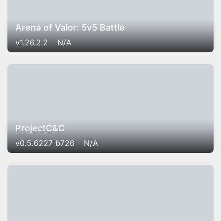
Arena of Valor: 5v5 Battle
v1.26.2.2
N/A
ProjectC&C
v0.5.6227 b726
N/A