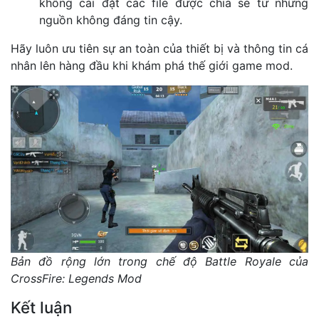
không cài đặt các file được chia sẻ từ những
nguồn không đáng tin cậy.
Hãy luôn ưu tiên sự an toàn của thiết bị và thông tin cá
nhân lên hàng đầu khi khám phá thế giới game mod.
Bản đồ rộng lớn trong chế độ Battle Royale của
CrossFire: Legends Mod
Kết luận