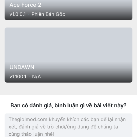
Ace Force 2
v1.0.0.1
Phiên Bản Gốc
UNDAWN
v1.100.1
N/A
Bạn có đánh giá, bình luận gì về bài viết này?