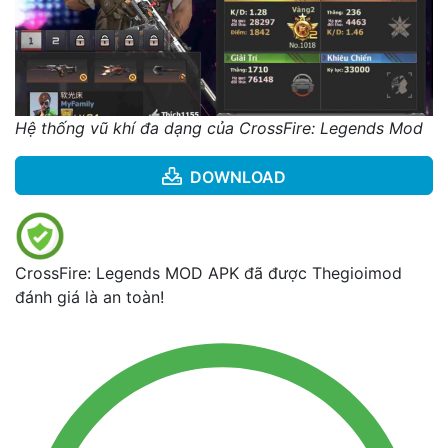
Hệ thống vũ khí đa dạng của CrossFire: Legends Mod
DOWNLOAD
CrossFire: Legends MOD APK đã được Thegioimod
đánh giá là an toàn!