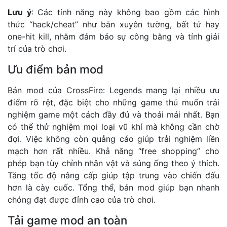
Lưu ý
: Các tính năng này không bao gồm các hình
thức “hack/cheat” như bắn xuyên tường, bất tử hay
one-hit kill, nhằm đảm bảo sự công bằng và tính giải
trí của trò chơi.
Ưu điểm bản mod
Bản mod của CrossFire: Legends mang lại nhiều ưu
điểm rõ rệt, đặc biệt cho những game thủ muốn trải
nghiệm game một cách đầy đủ và thoải mái nhất. Bạn
có thể thử nghiệm mọi loại vũ khí mà không cần chờ
đợi. Việc không còn quảng cáo giúp trải nghiệm liền
mạch hơn rất nhiều. Khả năng “free shopping” cho
phép bạn tùy chỉnh nhân vật và súng ống theo ý thích.
Tăng tốc độ nâng cấp giúp tập trung vào chiến đấu
hơn là cày cuốc. Tổng thể, bản mod giúp bạn nhanh
chóng đạt được đỉnh cao của trò chơi.
Tải game mod an toàn