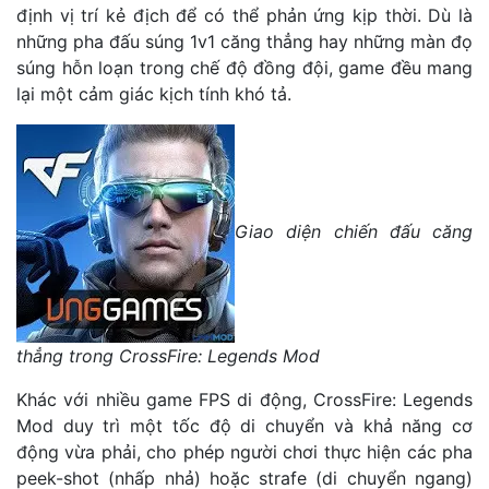
định vị trí kẻ địch để có thể phản ứng kịp thời. Dù là
những pha đấu súng 1v1 căng thẳng hay những màn đọ
súng hỗn loạn trong chế độ đồng đội, game đều mang
lại một cảm giác kịch tính khó tả.
Giao diện chiến đấu căng
thẳng trong CrossFire: Legends Mod
Khác với nhiều game FPS di động, CrossFire: Legends
Mod duy trì một tốc độ di chuyển và khả năng cơ
động vừa phải, cho phép người chơi thực hiện các pha
peek-shot (nhấp nhả) hoặc strafe (di chuyển ngang)