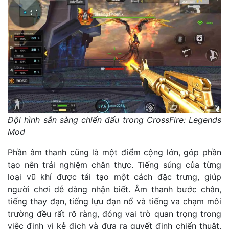
Đội hình sẵn sàng chiến đấu trong CrossFire: Legends
Mod
Phần âm thanh cũng là một điểm cộng lớn, góp phần
tạo nên trải nghiệm chân thực. Tiếng súng của từng
loại vũ khí được tái tạo một cách đặc trưng, giúp
người chơi dễ dàng nhận biết. Âm thanh bước chân,
tiếng thay đạn, tiếng lựu đạn nổ và tiếng va chạm môi
trường đều rất rõ ràng, đóng vai trò quan trọng trong
việc định vị kẻ địch và đưa ra quyết định chiến thuật.