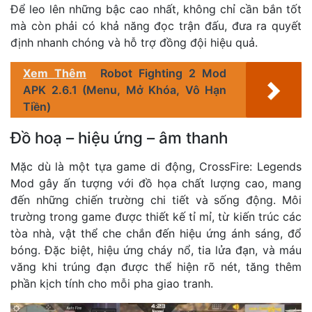
Để leo lên những bậc cao nhất, không chỉ cần bắn tốt
mà còn phải có khả năng đọc trận đấu, đưa ra quyết
định nhanh chóng và hỗ trợ đồng đội hiệu quả.
Xem Thêm
Robot Fighting 2 Mod
APK 2.6.1 (Menu, Mở Khóa, Vô Hạn
Tiền)
Đồ hoạ – hiệu ứng – âm thanh
Mặc dù là một tựa game di động, CrossFire: Legends
Mod gây ấn tượng với đồ họa chất lượng cao, mang
đến những chiến trường chi tiết và sống động. Môi
trường trong game được thiết kế tỉ mỉ, từ kiến trúc các
tòa nhà, vật thể che chắn đến hiệu ứng ánh sáng, đổ
bóng. Đặc biệt, hiệu ứng cháy nổ, tia lửa đạn, và máu
văng khi trúng đạn được thể hiện rõ nét, tăng thêm
phần kịch tính cho mỗi pha giao tranh.