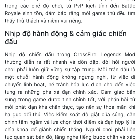
trong các chế độ chơi, từ PvP kịch tính đến Battle
Royale sinh tồn, đảm bảo rằng mỗi game thủ đều tìm
thấy thử thách và niềm vui riêng.
Nhịp độ hành động & cảm giác chiến
đấu
Nhịp độ chiến đấu trong CrossFire: Legends Mod
thường diễn ra rất nhanh và dồn dập, đòi hỏi người
chơi phải luôn giữ vững sự tập trung. Mỗi trận đấu là
một chuỗi hành động không ngừng nghỉ, từ việc di
chuyển linh hoạt, né tránh hỏa lực địch cho đến việc
tung ra những pha xả đạn chính xác. Cảm giác bắn
súng trong game được tinh chỉnh tốt, với phản hồi từ
mỗi phát đạn khá chân thực, tạo nên sự thỏa mãn khi
hạ gục đối thủ. Việc kiểm soát độ giật của súng, căn
chỉnh tâm ngắm và lựa chọn thời điểm xả đạn hợp lý là
chìa khóa để giành chiến thắng. Người chơi phải liên
tục quan sát bản đồ, lắng nghe tiếng bước chân và xác