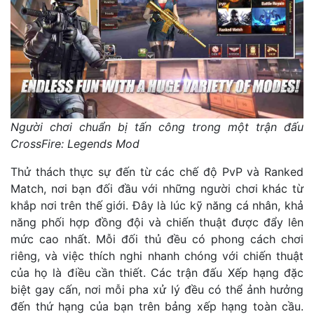
Người chơi chuẩn bị tấn công trong một trận đấu
CrossFire: Legends Mod
Thử thách thực sự đến từ các chế độ PvP và Ranked
Match, nơi bạn đối đầu với những người chơi khác từ
khắp nơi trên thế giới. Đây là lúc kỹ năng cá nhân, khả
năng phối hợp đồng đội và chiến thuật được đẩy lên
mức cao nhất. Mỗi đối thủ đều có phong cách chơi
riêng, và việc thích nghi nhanh chóng với chiến thuật
của họ là điều cần thiết. Các trận đấu Xếp hạng đặc
biệt gay cấn, nơi mỗi pha xử lý đều có thể ảnh hưởng
đến thứ hạng của bạn trên bảng xếp hạng toàn cầu.