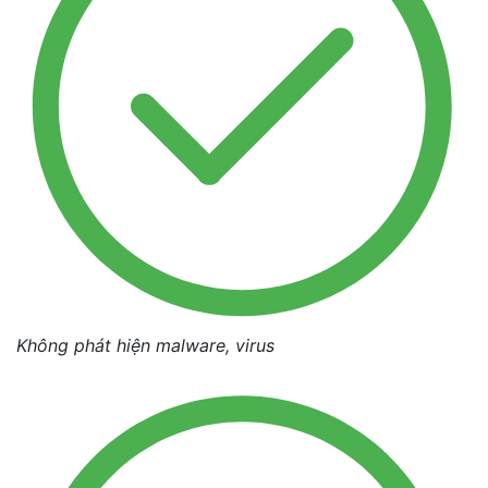
Không phát hiện malware, virus