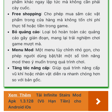
phẩm khác ngay lập tức mà không cần phải
cày cuốc.
Free shopping
: Cho phép mua sắm các vật
phẩm trong cửa hàng mà không tốn chi phí
thực tế hoặc tiền trong game.
Bỏ quảng cáo
: Loại bỏ hoàn toàn các quảng
cáo gây gián đoạn, mang lại trải nghiệm chơi
game mượt mà.
Menu Mod
: Một menu tùy chỉnh nhỏ gọn, cho
phép người dùng bật/tắt một số tính năng
mod theo ý muốn trong quá trình chơi.
Tăng tốc nâng cấp
: Giúp quá trình nâng cấp
vũ khí hoặc nhân vật diễn ra nhanh chóng hơn
so với bản gốc.
Xem Thêm
Tải Infinite Stairs Mod
Apk 1.3.128 (Vô Hạn Tiền) cho
Android iOs