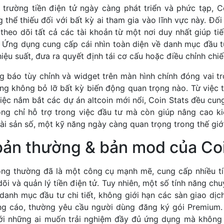
 trường tiền điện tử ngày càng phát triển và phức tạp, C
thể thiếu đối với bất kỳ ai tham gia vào lĩnh vực này. Đối
theo dõi tất cả các tài khoản từ một nơi duy nhất giúp tiế
 Ứng dụng cung cấp cái nhìn toàn diện về danh mục đầu t
iệu suất, đưa ra quyết định tái cơ cấu hoặc điều chỉnh chiến
g báo tùy chỉnh và widget trên màn hình chính đóng vai t
ng không bỏ lỡ bất kỳ biến động quan trọng nào. Từ việc t
ệc nắm bắt các dự án altcoin mới nổi, Coin Stats đều cun
hông chỉ hỗ trợ trong việc đầu tư mà còn giúp nâng cao ki
tài sản số, một kỹ năng ngày càng quan trọng trong thế giới 
bản thường & bản mod của Coi
ông thường đã là một công cụ mạnh mẽ, cung cấp nhiều t
õi và quản lý tiền điện tử. Tuy nhiên, một số tính năng ch
danh mục đầu tư chi tiết, không giới hạn các sàn giao dịch 
g cáo, thường yêu cầu người dùng đăng ký gói Premium. 
ới những ai muốn trải nghiệm đầy đủ ứng dụng mà không