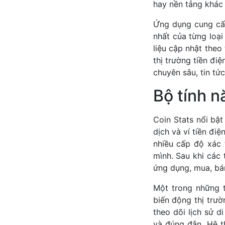
hay nền tảng khác
Ứng dụng cung cấp 
nhất của từng loại
liệu cập nhật theo
thị trường tiền đi
chuyên sâu, tin tứ
Bộ tính n
Coin Stats nổi bậ
dịch và ví tiền đi
nhiều cấp độ xác 
mình. Sau khi các 
ứng dụng, mua, bán 
Một trong những t
biến động thị trườ
theo dõi lịch sử d
và đúng đắn. Hệ t