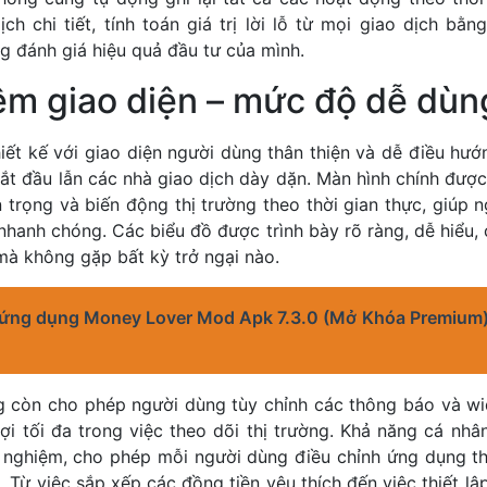
ịch chi tiết, tính toán giá trị lời lỗ từ mọi giao dịch bằng
g đánh giá hiệu quả đầu tư của mình.
ệm giao diện – mức độ dễ dùn
iết kế với giao diện người dùng thân thiện và dễ điều hư
t đầu lẫn các nhà giao dịch dày dặn. Màn hình chính được
n trọng và biến động thị trường theo thời gian thực, giúp
nhanh chóng. Các biểu đồ được trình bày rõ ràng, dễ hiểu
mà không gặp bất kỳ trở ngại nào.
 ứng dụng Money Lover Mod Apk 7.3.0 (Mở Khóa Premium
g còn cho phép người dùng tùy chỉnh các thông báo và wi
 lợi tối đa trong việc theo dõi thị trường. Khả năng cá nh
i nghiệm, cho phép mỗi người dùng điều chỉnh ứng dụng th
. Từ việc sắp xếp các đồng tiền yêu thích đến việc thiết lậ