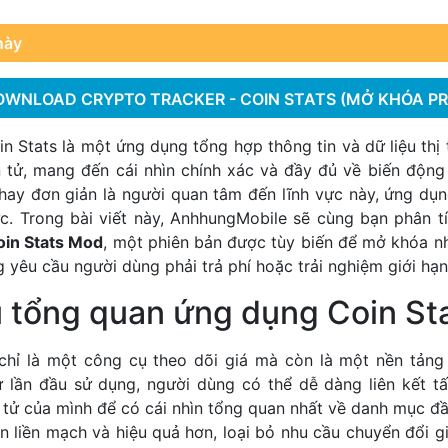
này
OWNLOAD CRYPTO TRACKER - COIN STATS (MỞ KHÓA PR
n Stats là một ứng dụng tổng hợp thông tin và dữ liệu thị 
 tử, mang đến cái nhìn chính xác và đầy đủ về biến động 
hay đơn giản là người quan tâm đến lĩnh vực này, ứng dụn
ực. Trong bài viết này, AnhhungMobile sẽ cùng bạn phân t
oin Stats Mod
, một phiên bản được tùy biến để mở khóa nh
yêu cầu người dùng phải trả phí hoặc trải nghiệm giới hạn
u tổng quan ứng dụng Coin St
chỉ là một công cụ theo dõi giá mà còn là một nền tảng 
ừ lần đầu sử dụng, người dùng có thể dễ dàng liên kết tấ
n tử của mình để có cái nhìn tổng quan nhất về danh mục đầ
ên liền mạch và hiệu quả hơn, loại bỏ nhu cầu chuyển đổi 