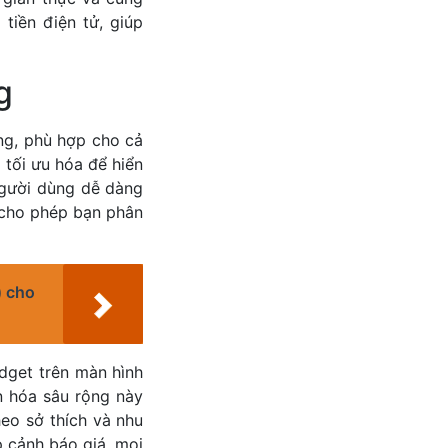
 tiền điện tử, giúp
g
ớng, phù hợp cho cả
 tối ưu hóa để hiển
 người dùng dễ dàng
, cho phép bạn phân
) cho
dget trên màn hình
ân hóa sâu rộng này
eo sở thích và nhu
p cảnh báo giá, mọi