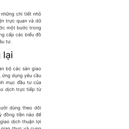
 những chi tiết nhỏ
iện trực quan và dữ
rước một bước trong
ung cấp các biểu đồ
ầu tư.
lại
àn bộ các sàn giao
n, ứng dụng yêu cầu
anh mục đầu tư của
o dịch trực tiếp từ
gười dùng theo dõi
kỳ đồng tiền nào để
giao dịch thuận lợi
 gian thực và cung