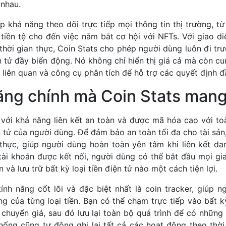
 nhau.
khả năng theo dõi trực tiếp mọi thông tin thị trường, từ
 tiền tệ cho đến việc nắm bắt cơ hội với NFTs. Với giao d
 thời gian thực, Coin Stats cho phép người dùng luôn đi t
ện tử đầy biến động. Nó không chỉ hiển thị giá cả mà còn c
c liên quan và công cụ phân tích để hỗ trợ các quyết định đ
ăng chính mà Coin Stats mang 
t với khả năng liên kết an toàn và được mã hóa cao với to
ện tử của người dùng. Để đảm bảo an toàn tối đa cho tài sả
thực, giúp người dùng hoàn toàn yên tâm khi liên kết d
tài khoản được kết nối, người dùng có thể bắt đầu mọi gia
và lưu trữ bất kỳ loại tiền điện tử nào một cách tiện lợi.
ính năng cốt lõi và đặc biệt nhất là coin tracker, giúp n
ng của từng loại tiền. Bạn có thể chạm trực tiếp vào bất 
i chuyển giá, sau đó lưu lại toàn bộ quá trình để có những 
hống cũng tự động ghi lại tất cả các hoạt động theo thời