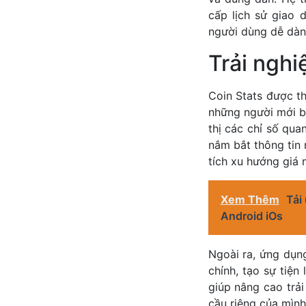
cấp lịch sử giao d
người dùng dễ dàn
Trải nghi
Coin Stats được th
những người mới bắ
thị các chỉ số qua
nắm bắt thông tin 
tích xu hướng giá 
Xem Thêm
Tải
Android iOs
Ngoài ra, ứng dụn
chính, tạo sự tiện
giúp nâng cao trả
cầu riêng của mình