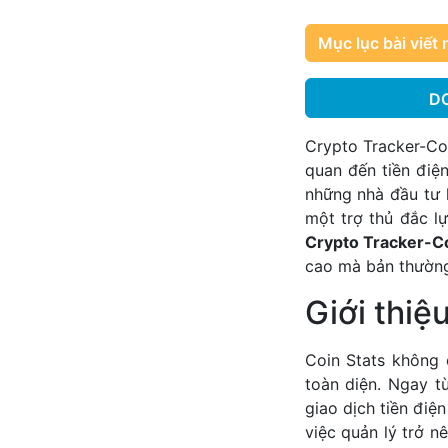
Mục lục bài viết 
D
Crypto Tracker-Coi
quan đến tiền điện
những nhà đầu tư 
một trợ thủ đắc l
Crypto Tracker-C
cao mà bản thường 
Giới thiệ
Coin Stats không 
toàn diện. Ngay t
giao dịch tiền điệ
việc quản lý trở n