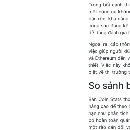
Trong bối cảnh thị
một công cụ không 
bận rộn, khả năng 
công sức đáng kể.
dễ dàng đánh giá h
Ngoài ra, các thôn
việc giúp người dù
và Ethereum đến vi
thiết. Việc này k
biết về thị trường 
So sánh 
Bản Coin Stats th
nâng cao để theo d
hạn như phân tích 
bỏ hoàn toàn quản
một rào cản đối v