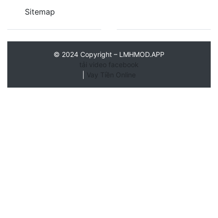
Sitemap
©
2024
Copyright – LMHMOD.APP
tải video facebook
|
Vay Tiền Online