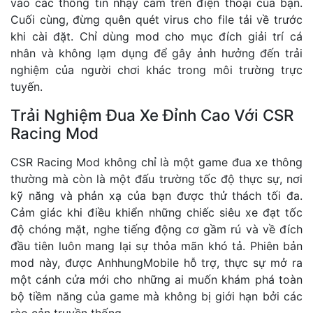
vào các thông tin nhạy cảm trên điện thoại của bạn.
Cuối cùng, đừng quên quét virus cho file tải về trước
khi cài đặt. Chỉ dùng mod cho mục đích giải trí cá
nhân và không lạm dụng để gây ảnh hưởng đến trải
nghiệm của người chơi khác trong môi trường trực
tuyến.
Trải Nghiệm Đua Xe Đỉnh Cao Với CSR
Racing Mod
CSR Racing Mod không chỉ là một game đua xe thông
thường mà còn là một đấu trường tốc độ thực sự, nơi
kỹ năng và phản xạ của bạn được thử thách tối đa.
Cảm giác khi điều khiển những chiếc siêu xe đạt tốc
độ chóng mặt, nghe tiếng động cơ gầm rú và về đích
đầu tiên luôn mang lại sự thỏa mãn khó tả. Phiên bản
mod này, được AnhhungMobile hỗ trợ, thực sự mở ra
một cánh cửa mới cho những ai muốn khám phá toàn
bộ tiềm năng của game mà không bị giới hạn bởi các
rào cản truyền thống.