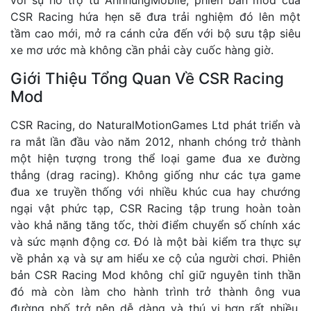
CSR Racing hứa hẹn sẽ đưa trải nghiệm đó lên một
tầm cao mới, mở ra cánh cửa đến với bộ sưu tập siêu
xe mơ ước mà không cần phải cày cuốc hàng giờ.
Giới Thiệu Tổng Quan Về CSR Racing
Mod
CSR Racing, do NaturalMotionGames Ltd phát triển và
ra mắt lần đầu vào năm 2012, nhanh chóng trở thành
một hiện tượng trong thể loại game đua xe đường
thẳng (drag racing). Không giống như các tựa game
đua xe truyền thống với nhiều khúc cua hay chướng
ngại vật phức tạp, CSR Racing tập trung hoàn toàn
vào khả năng tăng tốc, thời điểm chuyển số chính xác
và sức mạnh động cơ. Đó là một bài kiểm tra thực sự
về phản xạ và sự am hiểu xe cộ của người chơi. Phiên
bản CSR Racing Mod không chỉ giữ nguyên tinh thần
đó mà còn làm cho hành trình trở thành ông vua
đường phố trở nên dễ dàng và thú vị hơn rất nhiều,