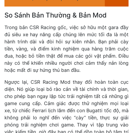
So Sánh Bản Thường & Bản Mod
Trong bản CSR Racing gốc, việc sở hữu một gara đầy
đủ siêu xe hay nâng cấp chúng lên mức tối đa là một
hành trình dài và đòi hỏi sự kiên nhẫn. Bạn phải cày
tiền, vàng, và điểm kinh nghiệm qua hàng trăm cuộc
đua, hoặc bỏ tiền thật để mua các gói vật phẩm. Điều
này có thể khiến nhiều người chơi cảm thấy nản lòng
hoặc mất đi sự hứng thú ban đầu.
Ngược lại, CSR Racing Mod thay đổi hoàn toàn cục
diện. Nó giúp loại bỏ rào cản về tài chính và thời gian,
cho phép bạn ngay lập tức trải nghiệm tất cả những gì
game cung cấp. Cảm giác được thử nghiệm mọi loại
xe, từ chiếc Ferrari lịch lãm đến con Bugatti tốc độ, mà
không phải lo nghĩ đến việc “cày” tiền, thực sự giải
phóng trải nghiệm chơi game. Thay vì tập trung vào
việc kiếm tiền, giờ đây bạn có thể dồn toàn bộ tâm trí