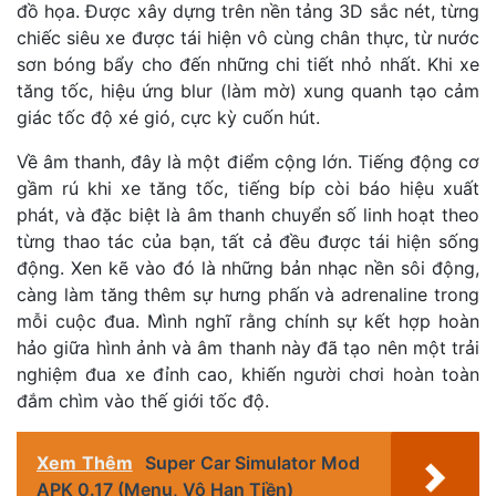
đồ họa. Được xây dựng trên nền tảng 3D sắc nét, từng
chiếc siêu xe được tái hiện vô cùng chân thực, từ nước
sơn bóng bẩy cho đến những chi tiết nhỏ nhất. Khi xe
tăng tốc, hiệu ứng blur (làm mờ) xung quanh tạo cảm
giác tốc độ xé gió, cực kỳ cuốn hút.
Về âm thanh, đây là một điểm cộng lớn. Tiếng động cơ
gầm rú khi xe tăng tốc, tiếng bíp còi báo hiệu xuất
phát, và đặc biệt là âm thanh chuyển số linh hoạt theo
từng thao tác của bạn, tất cả đều được tái hiện sống
động. Xen kẽ vào đó là những bản nhạc nền sôi động,
càng làm tăng thêm sự hưng phấn và adrenaline trong
mỗi cuộc đua. Mình nghĩ rằng chính sự kết hợp hoàn
hảo giữa hình ảnh và âm thanh này đã tạo nên một trải
nghiệm đua xe đỉnh cao, khiến người chơi hoàn toàn
đắm chìm vào thế giới tốc độ.
Xem Thêm
Super Car Simulator Mod
APK 0.17 (Menu, Vô Hạn Tiền)