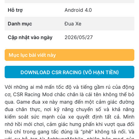
Hỗ trợ
Android 4.0
Danh mục
Đua Xe
Cập nhật vào ngày
2026/05/27
Mục lục bài viết này
DOWNLOAD CSR RACING (VÔ HẠN TIỀN)
Với những ai mê mẩn tốc độ và tiếng gầm rú của động
cơ, CSR Racing Mod chắc chắn là cái tên không thể bỏ
qua. Game đua xe này mang đến một cảm giác đường
đua chân thực, nơi kỹ năng chuyển số và khả năng
kiểm soát sức mạnh của xe quyết định tất cả. Mình
nhớ hồi mới chơi, cảm giác hưng phấn khi vượt qua đối
thủ chỉ trong gang tấc đúng là “phê” không tả nổi. Và
với sự hỗ trợ từ AnhhungMobile, phiên bản mod của