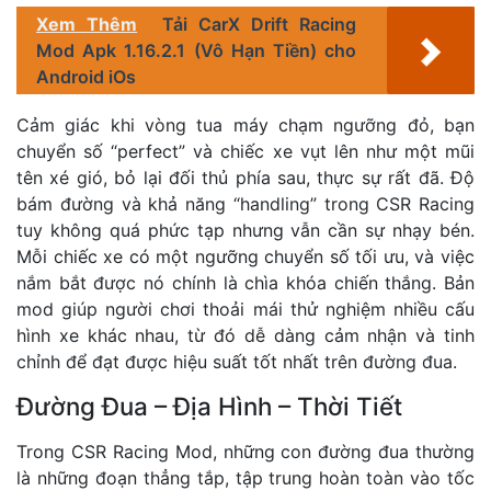
Xem Thêm
Tải CarX Drift Racing
Mod Apk 1.16.2.1 (Vô Hạn Tiền) cho
Android iOs
Cảm giác khi vòng tua máy chạm ngưỡng đỏ, bạn
chuyển số “perfect” và chiếc xe vụt lên như một mũi
tên xé gió, bỏ lại đối thủ phía sau, thực sự rất đã. Độ
bám đường và khả năng “handling” trong CSR Racing
tuy không quá phức tạp nhưng vẫn cần sự nhạy bén.
Mỗi chiếc xe có một ngưỡng chuyển số tối ưu, và việc
nắm bắt được nó chính là chìa khóa chiến thắng. Bản
mod giúp người chơi thoải mái thử nghiệm nhiều cấu
hình xe khác nhau, từ đó dễ dàng cảm nhận và tinh
chỉnh để đạt được hiệu suất tốt nhất trên đường đua.
Đường Đua – Địa Hình – Thời Tiết
Trong CSR Racing Mod, những con đường đua thường
là những đoạn thẳng tắp, tập trung hoàn toàn vào tốc