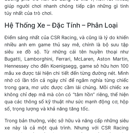
giúp người chơi nhanh chóng tiếp cận những gì tinh
túy nhất của trò chơi.
Hệ Thống Xe – Đặc Tính – Phân Loại
Điểm sáng nhất của CSR Racing, và cũng là lý do khiến
nhiều anh em game thủ say mê, chính là bộ sưu tập
siêu xe đồ sộ. Từ những cái tên huyền thoại như
Bugatti, Lamborghini, Ferrari, McLaren, Aston Martin,
Hennessey cho đến Koenigsegg, game sở hữu hơn 100
mẫu xe được tái hiện chi tiết đến từng đường nét. Mình
nhớ có lần tốn cả ngày chỉ để ngắm nghía từng chiếc
trong gara, mơ ước được cầm lái chúng. Mỗi chiếc xe
không chỉ đẹp mã mà còn có “tâm hồn” riêng, thể hiện
qua các thông số kỹ thuật như sức mạnh động cơ, hộp
số, trọng lượng và khả năng tăng tốc.
Trong bản thường, việc sở hữu và nâng cấp những siêu
xe này là cả một quá trình. Nhưng với CSR Racing