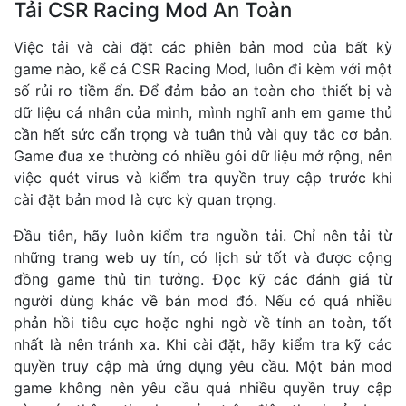
Tải CSR Racing Mod An Toàn
Việc tải và cài đặt các phiên bản mod của bất kỳ
game nào, kể cả CSR Racing Mod, luôn đi kèm với một
số rủi ro tiềm ẩn. Để đảm bảo an toàn cho thiết bị và
dữ liệu cá nhân của mình, mình nghĩ anh em game thủ
cần hết sức cẩn trọng và tuân thủ vài quy tắc cơ bản.
Game đua xe thường có nhiều gói dữ liệu mở rộng, nên
việc quét virus và kiểm tra quyền truy cập trước khi
cài đặt bản mod là cực kỳ quan trọng.
Đầu tiên, hãy luôn kiểm tra nguồn tải. Chỉ nên tải từ
những trang web uy tín, có lịch sử tốt và được cộng
đồng game thủ tin tưởng. Đọc kỹ các đánh giá từ
người dùng khác về bản mod đó. Nếu có quá nhiều
phản hồi tiêu cực hoặc nghi ngờ về tính an toàn, tốt
nhất là nên tránh xa. Khi cài đặt, hãy kiểm tra kỹ các
quyền truy cập mà ứng dụng yêu cầu. Một bản mod
game không nên yêu cầu quá nhiều quyền truy cập