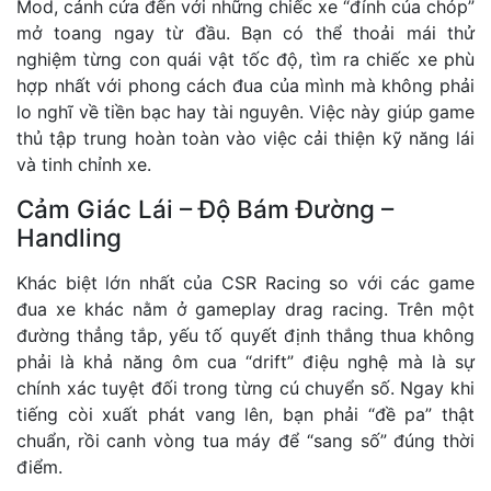
Mod, cánh cửa đến với những chiếc xe “đỉnh của chóp”
mở toang ngay từ đầu. Bạn có thể thoải mái thử
nghiệm từng con quái vật tốc độ, tìm ra chiếc xe phù
hợp nhất với phong cách đua của mình mà không phải
lo nghĩ về tiền bạc hay tài nguyên. Việc này giúp game
thủ tập trung hoàn toàn vào việc cải thiện kỹ năng lái
và tinh chỉnh xe.
Cảm Giác Lái – Độ Bám Đường –
Handling
Khác biệt lớn nhất của CSR Racing so với các game
đua xe khác nằm ở gameplay drag racing. Trên một
đường thẳng tắp, yếu tố quyết định thắng thua không
phải là khả năng ôm cua “drift” điệu nghệ mà là sự
chính xác tuyệt đối trong từng cú chuyển số. Ngay khi
tiếng còi xuất phát vang lên, bạn phải “đề pa” thật
chuẩn, rồi canh vòng tua máy để “sang số” đúng thời
điểm.