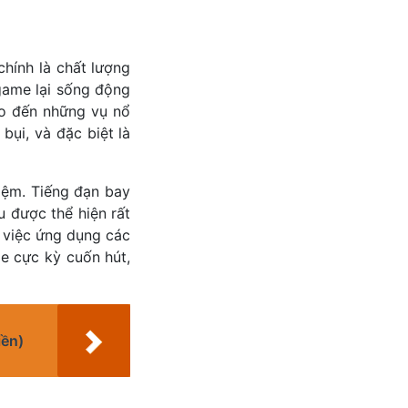
hính là chất lượng
game lại sống động
ho đến những vụ nổ
bụi, và đặc biệt là
iệm. Tiếng đạn bay
u được thể hiện rất
i việc ứng dụng các
e cực kỳ cuốn hút,
iền)