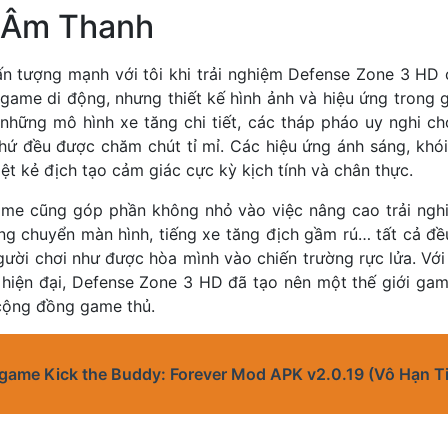
 Âm Thanh
ấn tượng mạnh với tôi khi trải nghiệm Defense Zone 3 HD c
 game di động, nhưng thiết kế hình ảnh và hiệu ứng trong 
 những mô hình xe tăng chi tiết, các tháp pháo uy nghi c
hứ đều được chăm chút tỉ mỉ. Các hiệu ứng ánh sáng, khói 
iệt kẻ địch tạo cảm giác cực kỳ kịch tính và chân thực.
me cũng góp phần không nhỏ vào việc nâng cao trải ngh
ung chuyển màn hình, tiếng xe tăng địch gầm rú… tất cả đề
gười chơi như được hòa mình vào chiến trường rực lửa. Vớ
hiện đại, Defense Zone 3 HD đã tạo nên một thế giới gam
cộng đồng game thủ.
 game Kick the Buddy: Forever Mod APK v2.0.19 (Vô Hạn T