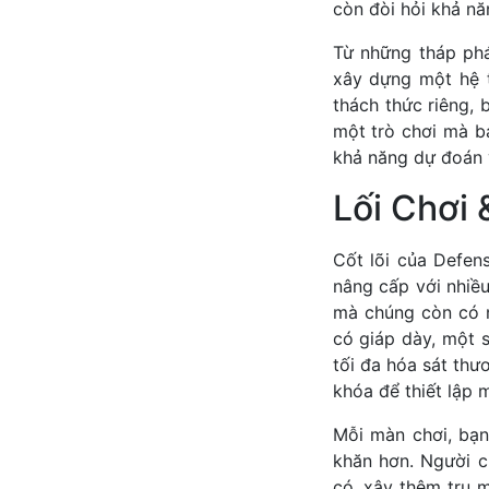
còn đòi hỏi khả nă
Từ những tháp phá
xây dựng một hệ 
thách thức riêng, 
một trò chơi mà bạ
khả năng dự đoán v
Lối Chơi
Cốt lõi của Defe
nâng cấp với nhiều
mà chúng còn có n
có giáp dày, một s
tối đa hóa sát thươ
khóa để thiết lập 
Mỗi màn chơi, bạn
khăn hơn. Người ch
có, xây thêm trụ m