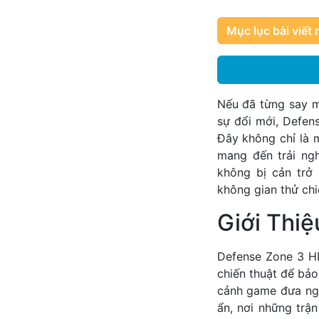
Mục lục bài viết 
Nếu đã từng say m
sự đổi mới, Defen
Đây không chỉ là 
mang đến trải ng
không bị cản trở
không gian thử chi
Giới Thi
Defense Zone 3 HD
chiến thuật để bảo
cảnh game đưa ngư
ẩn, nơi những trậ