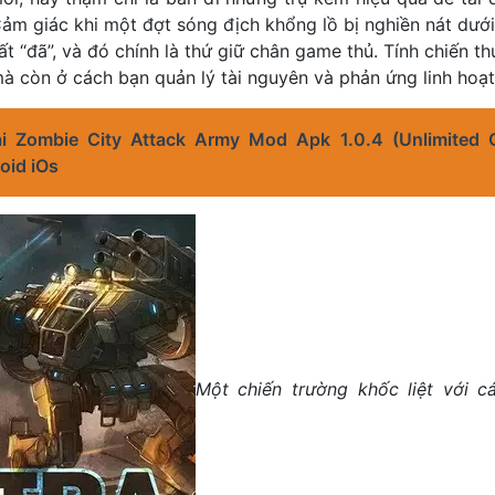
ảm giác khi một đợt sóng địch khổng lồ bị nghiền nát dướ
ất “đã”, và đó chính là thứ giữ chân game thủ. Tính chiến t
 mà còn ở cách bạn quản lý tài nguyên và phản ứng linh hoạt
ải Zombie City Attack Army Mod Apk 1.0.4 (Unlimited 
oid iOs
Một chiến trường khốc liệt với c