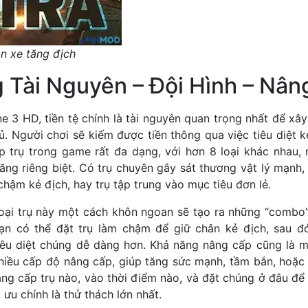
n xe tăng địch
 Tài Nguyên – Đội Hình – Nân
e 3 HD, tiền tệ chính là tài nguyên quan trọng nhất để xâ
. Người chơi sẽ kiếm được tiền thông qua việc tiêu diệt 
p trụ trong game rất đa dạng, với hơn 8 loại khác nhau,
ăng riêng biệt. Có trụ chuyên gây sát thương vật lý mạnh,
 chậm kẻ địch, hay trụ tập trung vào mục tiêu đơn lẻ.
loại trụ này một cách khôn ngoan sẽ tạo ra những “combo
bạn có thể đặt trụ làm chậm để giữ chân kẻ địch, sau đ
êu diệt chúng dễ dàng hơn. Khả năng nâng cấp cũng là 
 nhiều cấp độ nâng cấp, giúp tăng sức mạnh, tầm bắn, hoặc
âng cấp trụ nào, vào thời điểm nào, và đặt chúng ở đâu để
 ưu chính là thử thách lớn nhất.