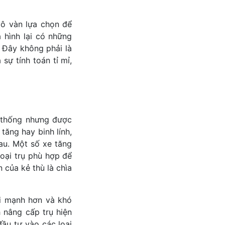
vô vàn lựa chọn để
hình lại có những
. Đây không phải là
sự tính toán tỉ mỉ,
 thống nhưng được
tăng hay binh lính,
au. Một số xe tăng
loại trụ phù hợp để
n của kẻ thù là chìa
ại mạnh hơn và khó
h nâng cấp trụ hiện
đầu tư vào các loại