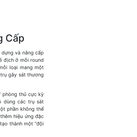
g Cấp
y dựng và nâng cấp
kẻ địch ở mỗi round
 mỗi loại mang một
 trụ gây sát thương
” phòng thủ cực kỳ
ó dùng các trụ sát
một phần không thể
 thêm hiệu ứng đặc
 tạo thành một “đội