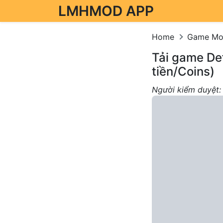
LMHMOD APP
Skip to content
Home
Game M
Tải game De
tiền/Coins)
Người kiểm duyệt: