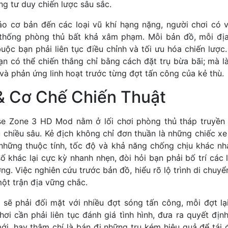
ng tư duy chiến lược sâu sắc.
o cơ bản đến các loại vũ khí hạng nặng, người chơi có 
thống phòng thủ bất khả xâm phạm. Mỗi bản đồ, mỗi địa 
buộc bạn phải liên tục điều chỉnh và tối ưu hóa chiến lược
n có thể chiến thắng chỉ bằng cách đặt trụ bừa bãi; mà là 
à phản ứng linh hoạt trước từng đợt tấn công của kẻ thù.
 & Cơ Chế Chiến Thuật
nse Zone 3 HD Mod nằm ở lối chơi phòng thủ tháp truyền
 chiều sâu. Kẻ địch không chỉ đơn thuần là những chiếc xe 
hững thuộc tính, tốc độ và khả năng chống chịu khác nh
ố khác lại cực kỳ nhanh nhẹn, đòi hỏi bạn phải bố trí các 
ng. Việc nghiên cứu trước bản đồ, hiểu rõ lộ trình di chuyể
một trận địa vững chắc.
 sẽ phải đối mặt với nhiều đợt sóng tấn công, mỗi đợt l
ơi cần phải liên tục đánh giá tình hình, đưa ra quyết địn
ới, hay thậm chí là bán đi những trụ kém hiệu quả để tái 