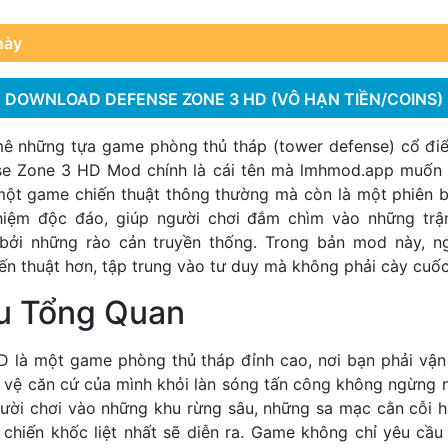
này
DOWNLOAD DEFENSE ZONE 3 HD (VÔ HẠN TIỀN/COINS)
ê những tựa game phòng thủ tháp (tower defense) cổ đi
se Zone 3 HD Mod chính là cái tên mà
lmhmod.app
muốn g
một game chiến thuật thông thường mà còn là một phiên b
hiệm độc đáo, giúp người chơi đắm chìm vào những trận
 bởi những rào cản truyền thống. Trong bản mod này, ng
ến thuật hơn, tập trung vào tư duy mà không phải cày cuốc
ệu Tổng Quan
 là một game phòng thủ tháp đỉnh cao, nơi bạn phải vậ
 vệ căn cứ của mình khỏi làn sóng tấn công không ngừng n
ời chơi vào những khu rừng sâu, những sa mạc cằn cỗi h
n chiến khốc liệt nhất sẽ diễn ra. Game không chỉ yêu cầ