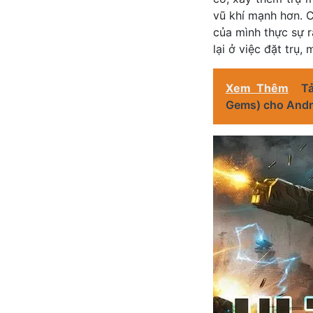
vũ khí mạnh hơn. C
của mình thực sự r
lại ở việc đặt trụ,
Xem Thêm
T
Gems) cho Andr