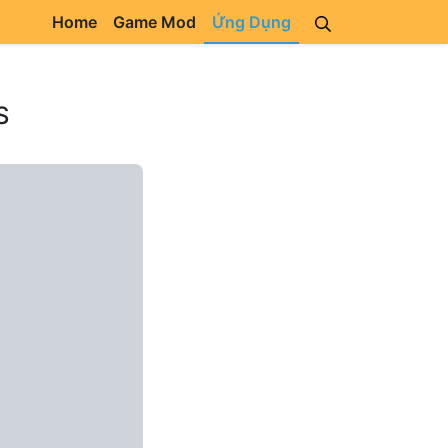
Home
Game Mod
Ứng Dụng
S