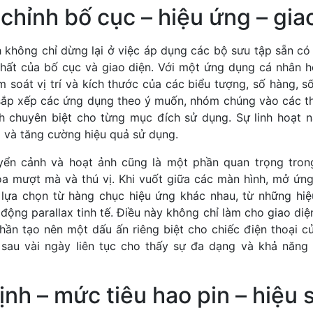
chỉnh bố cục – hiệu ứng – gia
h không chỉ dừng lại ở việc áp dụng các bộ sưu tập sẵn có
 nhất của bố cục và giao diện. Với một ứng dụng cá nhân h
 soát vị trí và kích thước của các biểu tượng, số hàng, s
 sắp xếp các ứng dụng theo ý muốn, nhóm chúng vào các t
h chuyên biệt cho từng mục đích sử dụng. Sự linh hoạt n
ị và tăng cường hiệu quả sử dụng.
ển cảnh và hoạt ảnh cũng là một phần quan trọng trong
a mượt mà và thú vị. Khi vuốt giữa các màn hình, mở ứn
 lựa chọn từ hàng chục hiệu ứng khác nhau, từ những hiệ
ộng parallax tinh tế. Điều này không chỉ làm cho giao diệ
ần tạo nên một dấu ấn riêng biệt cho chiếc điện thoại củ
 sau vài ngày liên tục cho thấy sự đa dạng và khả năng
ịnh – mức tiêu hao pin – hiệu 