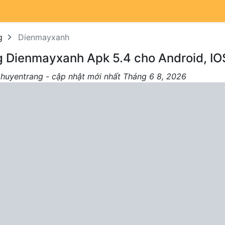
g
Dienmayxanh
g Dienmayxanh Apk 5.4 cho Android, IO
 huyentrang - cập nhật mới nhất Tháng 6 8, 2026