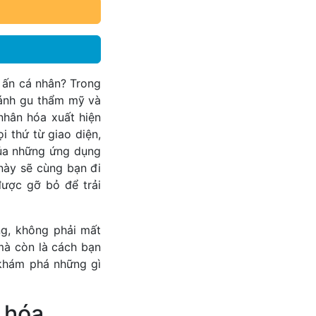
u ấn cá nhân? Trong
n ánh gu thẩm mỹ và
nhân hóa xuất hiện
 thứ từ giao diện,
của những ứng dụng
này sẽ cùng bạn đi
ược gỡ bỏ để trải
ng, không phải mất
mà còn là cách bạn
 khám phá những gì
 hóa