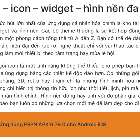
– icon – widget – hình nền đ
ức hút lớn nhất của ứng dụng cá nhân hóa chính là kho tà
idget và hình nền. Các bộ theme thường là sự kết hợp đồng
nên một phong cách tổng thể từ A đến Z. Bạn có thể dễ dà
iản, hiện đại đến rực rỡ, nghệ thuật chỉ với vài thao tác 
 làm mới thiết bị theo tâm trạng hay mùa lễ hội.
gói icon là một tính năng không thể thiếu, cho phép bạn t
a ứng dụng bằng các thiết kế độc đáo hơn. Có những gói 
hẳng, 3D, retro hay thậm chí là những hình minh họa n
g chỉ hiển thị thông tin hữu ích như thời tiết, lịch, pin m
 màn hình chính. Hình nền động hay tĩnh với độ phân giải
 bảo bạn luôn có những lựa chọn mới mẻ để làm đẹp cho đi
 ứng dụng ESPN APK 6.79.0 cho Android iOS