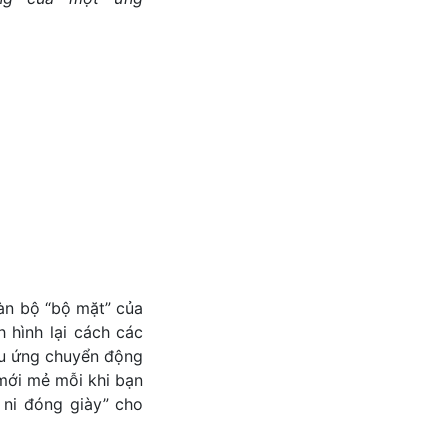
àn bộ “bộ mặt” của
h hình lại cách các
iệu ứng chuyển động
 mới mẻ mỗi khi bạn
 ni đóng giày” cho