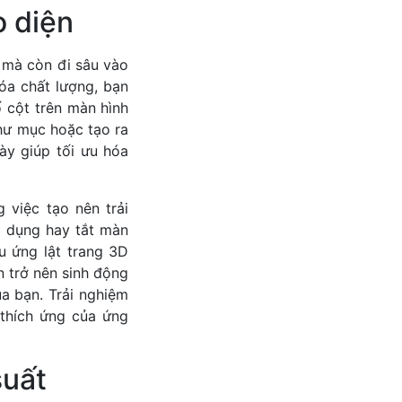
o diện
 mà còn đi sâu vào
óa chất lượng, bạn
ố cột trên màn hình
hư mục hoặc tạo ra
ày giúp tối ưu hóa
 việc tạo nên trải
g dụng hay tắt màn
u ứng lật trang 3D
n trở nên sinh động
a bạn. Trải nghiệm
 thích ứng của ứng
suất