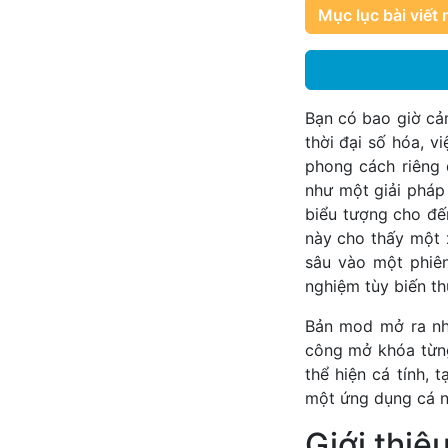
Mục lục bài viết 
Bạn có bao giờ cảm
thời đại số hóa, v
phong cách riêng 
như một giải pháp
biểu tượng cho đế
này cho thấy một 
sâu vào một phiê
nghiệm tùy biến t
Bản mod mở ra nhi
công mở khóa từng
thể hiện cá tính,
một ứng dụng cá n
Giới thiệ