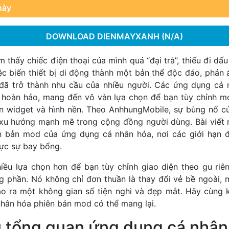
này
DOWNLOAD DIENMAYXANH (N/A)
 thấy chiếc điện thoại của mình quá “đại trà”, thiếu đi dấ
iệc biến thiết bị di động thành một bản thể độc đáo, phả
đã trở thành nhu cầu của nhiều người. Các ứng dụng cá 
 hoàn hảo, mang đến vô vàn lựa chọn để bạn tùy chỉnh mọi
n widget và hình nền. Theo AnhhungMobile, sự bùng nổ 
xu hướng mạnh mẽ trong cộng đồng người dùng. Bài viết 
n bản mod của ứng dụng cá nhân hóa, nơi các giới hạn đ
hực sự bay bổng.
ều lựa chọn hơn để bạn tùy chỉnh giao diện theo gu riê
 phần. Nó không chỉ đơn thuần là thay đổi vẻ bề ngoài, 
 tạo ra một không gian số tiện nghi và đẹp mắt. Hãy cùng
hân hóa phiên bản mod có thể mang lại.
u tổng quan ứng dụng cá nhân