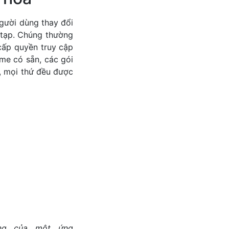
gười dùng thay đổi
 tạp. Chúng thường
cấp quyền truy cập
me có sẵn, các gói
, mọi thứ đều được
ợng của một ứng