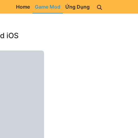
Home
Game Mod
Ứng Dụng
d iOS