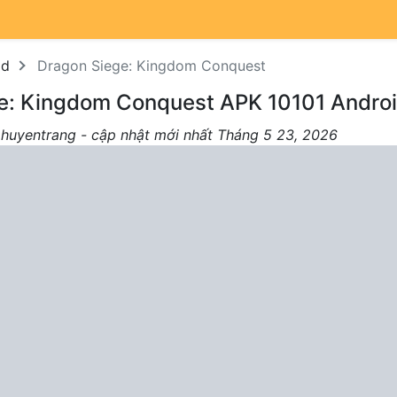
od
Dragon Siege: Kingdom Conquest
e: Kingdom Conquest APK 10101 Androi
 huyentrang - cập nhật mới nhất Tháng 5 23, 2026