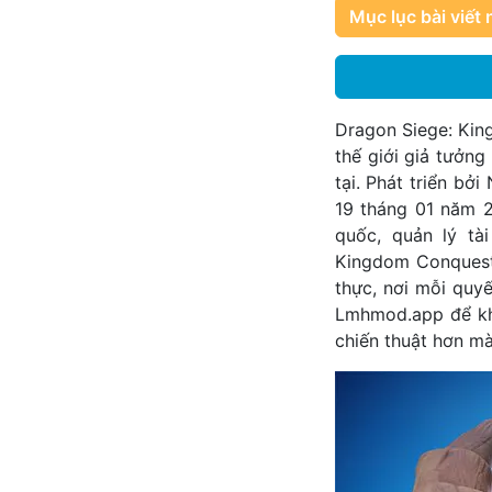
Mục lục bài viết 
Dragon Siege: Kin
thế giới giả tưởn
tại. Phát triển b
19 tháng 01 năm 2
quốc, quản lý tà
Kingdom Conquest 
thực, nơi mỗi quy
Lmhmod.app để kh
chiến thuật hơn mà