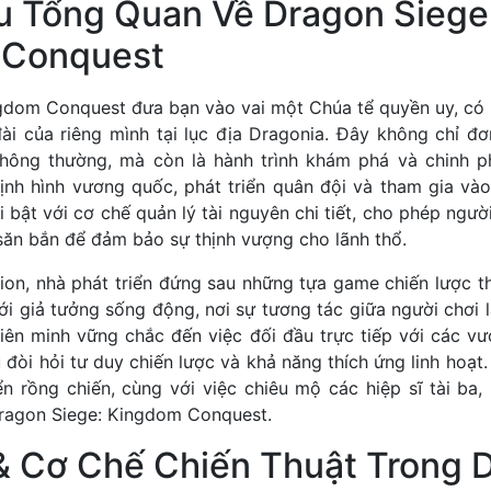
ệu Tổng Quan Về Dragon Siege
 Conquest
gdom Conquest đưa bạn vào vai một Chúa tể quyền uy, có
đài của riêng mình tại lục địa Dragonia. Đây không chỉ đơ
hông thường, mà còn là hành trình khám phá và chinh p
ịnh hình vương quốc, phát triển quân đội và tham gia và
i bật với cơ chế quản lý tài nguyên chi tiết, cho phép người
săn bắn để đảm bảo sự thịnh vượng cho lãnh thổ.
n, nhà phát triển đứng sau những tựa game chiến lược t
ới giả tưởng sống động, nơi sự tương tác giữa người chơi l
liên minh vững chắc đến việc đối đầu trực tiếp với các v
đòi hỏi tư duy chiến lược và khả năng thích ứng linh hoạt. 
n rồng chiến, cùng với việc chiêu mộ các hiệp sĩ tài ba, 
Dragon Siege: Kingdom Conquest.
 & Cơ Chế Chiến Thuật Trong 