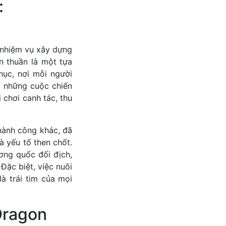
:
 nhiệm vụ xây dựng
n thuần là một tựa
hục, nơi mỗi người
o những cuộc chiến
 chơi canh tác, thu
hành công khác, đã
à yếu tố then chốt.
ương quốc đối địch,
Đặc biệt, việc nuôi
là trái tim của mọi
Dragon