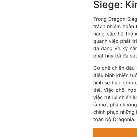
Siege: K
Trong Dragon Sieg
trách nhiệm hoàn t
nâng cấp hệ thốn
quanh việc phát t
đa dạng về kỹ năn
phát huy tối đa sứ
Cơ chế chiến đấu 
điều binh khiển tư
hình sẽ bao gồm cá
thể. Việc phối hợp
việc rút lui chiến
là một phần không
chinh phục những l
toàn bộ Dragonia.