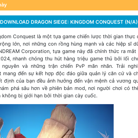
này
DOWNLOAD DRAGON SIEGE: KINGDOM CONQUEST (N/A)
gdom Conquest là một tựa game chiến lược thời gian thực 
g rộng lớn, nơi những con rồng hùng mạnh và các hiệp sĩ 
ởi NDREAM Corporation, tựa game này đã chính thức ra mắt
024, nhanh chóng thu hút hàng triệu game thủ bởi lối c
i nguyên và những trận chiến PvP mãn nhãn. Trải ngh
mang đến sự kết hợp độc đáo giữa quản lý căn cứ và chi
ết định của bạn đều ảnh hưởng đến vận mệnh cả vương q
ám phá sâu hơn về phiên bản mod, nơi người chơi có thể
 không bị giới hạn bởi thời gian cày cuốc.