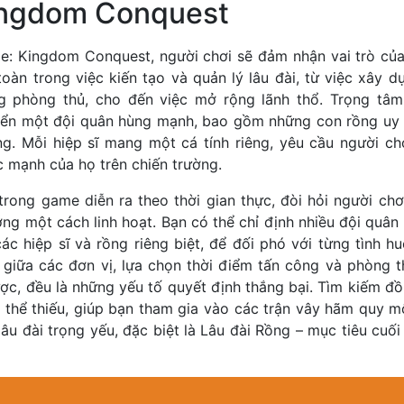
ingdom Conquest
e: Kingdom Conquest, người chơi sẽ đảm nhận vai trò của
oàn trong việc kiến tạo và quản lý lâu đài, từ việc xây d
g phòng thủ, cho đến việc mở rộng lãnh thổ. Trọng tâm 
riển một đội quân hùng mạnh, bao gồm những con rồng uy n
g. Mỗi hiệp sĩ mang một cá tính riêng, yêu cầu người chơ
c mạnh của họ trên chiến trường.
trong game diễn ra theo thời gian thực, đòi hỏi người chơ
ớng một cách linh hoạt. Bạn có thể chỉ định nhiều đội quân
c hiệp sĩ và rồng riêng biệt, để đối phó với từng tình h
 giữa các đơn vị, lựa chọn thời điểm tấn công và phòng t
 lược, đều là những yếu tố quyết định thắng bại. Tìm kiếm 
 thể thiếu, giúp bạn tham gia vào các trận vây hãm quy m
âu đài trọng yếu, đặc biệt là Lâu đài Rồng – mục tiêu cuố