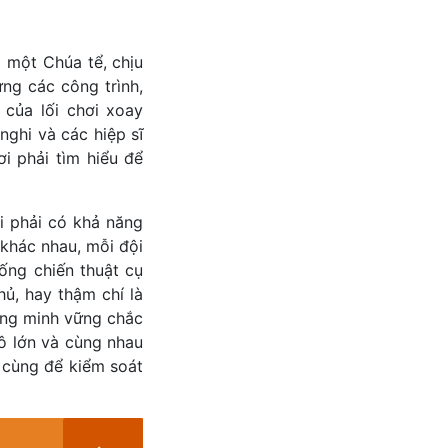
 một Chúa tể, chịu
ựng các công trình,
của lối chơi xoay
ghi và các hiệp sĩ
i phải tìm hiểu để
i phải có khả năng
 khác nhau, mỗi đội
uống chiến thuật cụ
hủ, hay thậm chí là
đồng minh vững chắc
ô lớn và cùng nhau
i cùng để kiểm soát