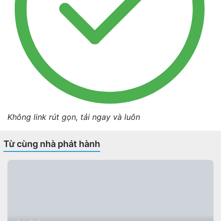
Không link rút gọn, tải ngay và luôn
Từ cùng nhà phát hành