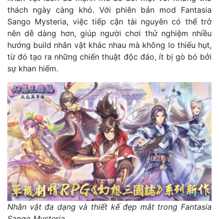
thách ngày càng khó. Với phiên bản mod Fantasia
Sango Mysteria, việc tiếp cận tài nguyên có thể trở
nên dễ dàng hơn, giúp người chơi thử nghiệm nhiều
hướng build nhân vật khác nhau mà không lo thiếu hụt,
từ đó tạo ra những chiến thuật độc đáo, ít bị gò bó bởi
sự khan hiếm.
Nhân vật đa dạng và thiết kế đẹp mắt trong Fantasia
Sango Mysteria