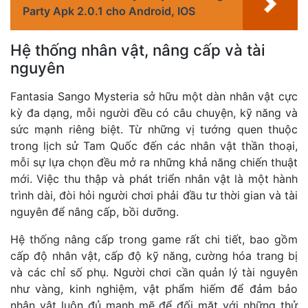
Party Apk 2.0.1 cho Android, IOS
Hệ thống nhân vật, nâng cấp và tài
nguyên
Fantasia Sango Mysteria sở hữu một dàn nhân vật cực
kỳ đa dạng, mỗi người đều có câu chuyện, kỹ năng và
sức mạnh riêng biệt. Từ những vị tướng quen thuộc
trong lịch sử Tam Quốc đến các nhân vật thần thoại,
mỗi sự lựa chọn đều mở ra những khả năng chiến thuật
mới. Việc thu thập và phát triển nhân vật là một hành
trình dài, đòi hỏi người chơi phải đầu tư thời gian và tài
nguyên để nâng cấp, bồi dưỡng.
Hệ thống nâng cấp trong game rất chi tiết, bao gồm
cấp độ nhân vật, cấp độ kỹ năng, cường hóa trang bị
và các chỉ số phụ. Người chơi cần quản lý tài nguyên
như vàng, kinh nghiệm, vật phẩm hiếm để đảm bảo
nhân vật luôn đủ mạnh mẽ để đối mặt với những thử