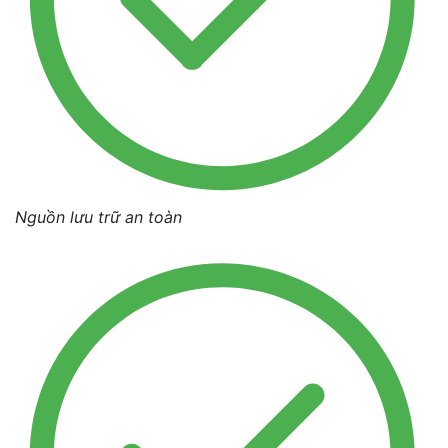
Nguồn lưu trữ an toàn