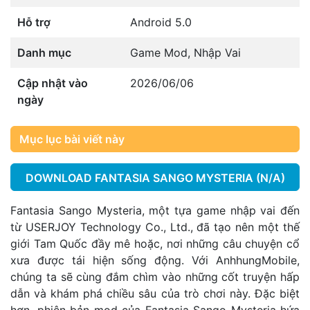
Hỗ trợ
Android 5.0
Danh mục
Game Mod
,
Nhập Vai
Cập nhật vào
2026/06/06
ngày
Mục lục bài viết này
DOWNLOAD FANTASIA SANGO MYSTERIA (N/A)
Fantasia Sango Mysteria, một tựa game nhập vai đến
từ USERJOY Technology Co., Ltd., đã tạo nên một thế
giới Tam Quốc đầy mê hoặc, nơi những câu chuyện cổ
xưa được tái hiện sống động. Với AnhhungMobile,
chúng ta sẽ cùng đắm chìm vào những cốt truyện hấp
dẫn và khám phá chiều sâu của trò chơi này. Đặc biệt
hơn, phiên bản mod của Fantasia Sango Mysteria hứa