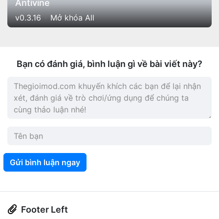
Antivine
v0.3.16
Mở khóa All
Bạn có đánh giá, bình luận gì về bài viết này?
Gửi bình luận ngay
Footer Left