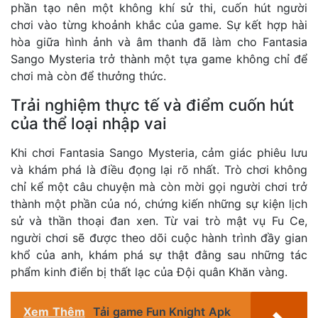
phần tạo nên một không khí sử thi, cuốn hút người
chơi vào từng khoảnh khắc của game. Sự kết hợp hài
hòa giữa hình ảnh và âm thanh đã làm cho Fantasia
Sango Mysteria trở thành một tựa game không chỉ để
chơi mà còn để thưởng thức.
Trải nghiệm thực tế và điểm cuốn hút
của thể loại nhập vai
Khi chơi Fantasia Sango Mysteria, cảm giác phiêu lưu
và khám phá là điều đọng lại rõ nhất. Trò chơi không
chỉ kể một câu chuyện mà còn mời gọi người chơi trở
thành một phần của nó, chứng kiến những sự kiện lịch
sử và thần thoại đan xen. Từ vai trò mật vụ Fu Ce,
người chơi sẽ được theo dõi cuộc hành trình đầy gian
khổ của anh, khám phá sự thật đằng sau những tác
phẩm kinh điển bị thất lạc của Đội quân Khăn vàng.
Xem Thêm
Tải game Fun Knight Apk