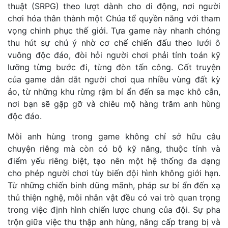
thuật (SRPG) theo lượt dành cho di động, nơi người
chơi hóa thân thành một Chúa tể quyền năng với tham
vọng chinh phục thế giới. Tựa game này nhanh chóng
thu hút sự chú ý nhờ cơ chế chiến đấu theo lưới ô
vuông độc đáo, đòi hỏi người chơi phải tính toán kỹ
lưỡng từng bước đi, từng đòn tấn công. Cốt truyện
của game dẫn dắt người chơi qua nhiều vùng đất kỳ
ảo, từ những khu rừng rậm bí ẩn đến sa mạc khô cằn,
nơi bạn sẽ gặp gỡ và chiêu mộ hàng trăm anh hùng
độc đáo.
Mỗi anh hùng trong game không chỉ sở hữu câu
chuyện riêng mà còn có bộ kỹ năng, thuộc tính và
điểm yếu riêng biệt, tạo nên một hệ thống đa dạng
cho phép người chơi tùy biến đội hình không giới hạn.
Từ những chiến binh dũng mãnh, pháp sư bí ẩn đến xạ
thủ thiện nghệ, mỗi nhân vật đều có vai trò quan trọng
trong việc định hình chiến lược chung của đội. Sự pha
trộn giữa việc thu thập anh hùng, nâng cấp trang bị và