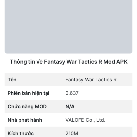
Thông tin về Fantasy War Tactics R Mod APK
Tên
Fantasy War Tactics R
Phiên bản hiện tại
0.637
Chức năng MOD
N/A
Nhà phát hành
VALOFE Co., Ltd.
Kích thước
210M