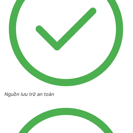
Nguồn lưu trữ an toàn