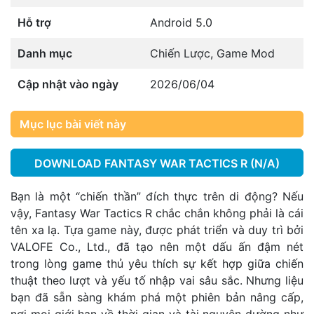
Hỗ trợ
Android 5.0
Danh mục
Chiến Lược
,
Game Mod
Cập nhật vào ngày
2026/06/04
Mục lục bài viết này
DOWNLOAD FANTASY WAR TACTICS R (N/A)
Bạn là một “chiến thần” đích thực trên di động? Nếu
vậy, Fantasy War Tactics R chắc chắn không phải là cái
tên xa lạ. Tựa game này, được phát triển và duy trì bởi
VALOFE Co., Ltd., đã tạo nên một dấu ấn đậm nét
trong lòng game thủ yêu thích sự kết hợp giữa chiến
thuật theo lượt và yếu tố nhập vai sâu sắc. Nhưng liệu
bạn đã sẵn sàng khám phá một phiên bản nâng cấp,
nơi mọi giới hạn về thời gian và tài nguyên dường như