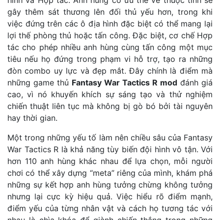
gây thêm sát thương lên đối thủ yếu hơn, trong khi
việc đứng trên các ô địa hình đặc biệt có thể mang lại
lợi thế phòng thủ hoặc tấn công. Đặc biệt, cơ chế Hợp
tác cho phép nhiều anh hùng cùng tấn công một mục
tiêu nếu họ đứng trong phạm vi hỗ trợ, tạo ra những
đòn combo uy lực và đẹp mắt. Đây chính là điểm mà
những game thủ
Fantasy War Tactics R mod
đánh giá
cao, vì nó khuyến khích sự sáng tạo và thử nghiệm
chiến thuật liên tục mà không bị gò bó bởi tài nguyên
hay thời gian.
Một trong những yếu tố làm nên chiều sâu của Fantasy
War Tactics R là khả năng tùy biến đội hình vô tận. Với
hơn 110 anh hùng khác nhau để lựa chọn, mỗi người
chơi có thể xây dựng “meta” riêng của mình, khám phá
những sự kết hợp anh hùng tưởng chừng không tưởng
nhưng lại cực kỳ hiệu quả. Việc hiểu rõ điểm mạnh,
điểm yếu của từng nhân vật và cách họ tương tác với
nhau là chìa khóa để giành chiến thắng trong những