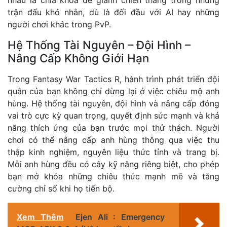
trận đấu khó nhằn, dù là đối đầu với AI hay những
người chơi khác trong PvP.
Hệ Thống Tài Nguyên – Đội Hình –
Nâng Cấp Không Giới Hạn
Trong Fantasy War Tactics R, hành trình phát triển đội
quân của bạn không chỉ dừng lại ở việc chiêu mộ anh
hùng. Hệ thống tài nguyên, đội hình và nâng cấp đóng
vai trò cực kỳ quan trọng, quyết định sức mạnh và khả
năng thích ứng của bạn trước mọi thử thách. Người
chơi có thể nâng cấp anh hùng thông qua việc thu
thập kinh nghiệm, nguyên liệu thức tỉnh và trang bị.
Mỗi anh hùng đều có cây kỹ năng riêng biệt, cho phép
bạn mở khóa những chiêu thức mạnh mẽ và tăng
cường chỉ số khi họ tiến bộ.
Xem Thêm
Ejen Ali : Emergency