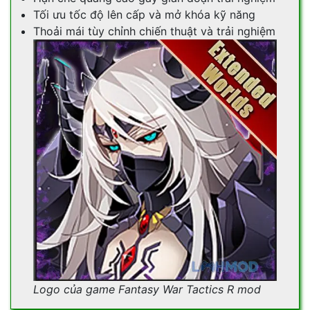
Tối ưu tốc độ lên cấp và mở khóa kỹ năng
Thoải mái tùy chỉnh chiến thuật và trải nghiệm
Logo của game Fantasy War Tactics R mod