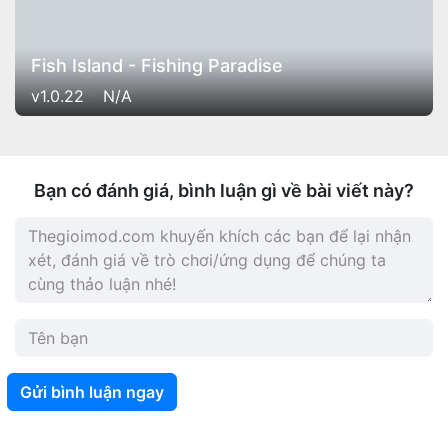
Fish Island - Fishing Paradise
v1.0.22
N/A
Bạn có đánh giá, bình luận gì về bài viết này?
Gửi bình luận ngay