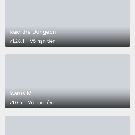
Raid the Dungeon
v1.28.1
Vô hạn tiền
Icarus M
v1.0.5
Vô hạn tiền