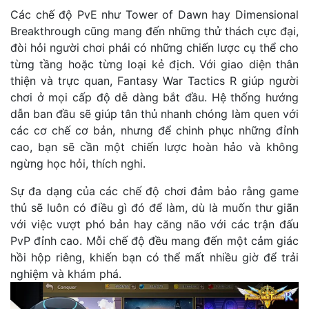
Các chế độ PvE như Tower of Dawn hay Dimensional
Breakthrough cũng mang đến những thử thách cực đại,
đòi hỏi người chơi phải có những chiến lược cụ thể cho
từng tầng hoặc từng loại kẻ địch. Với giao diện thân
thiện và trực quan, Fantasy War Tactics R giúp người
chơi ở mọi cấp độ dễ dàng bắt đầu. Hệ thống hướng
dẫn ban đầu sẽ giúp tân thủ nhanh chóng làm quen với
các cơ chế cơ bản, nhưng để chinh phục những đỉnh
cao, bạn sẽ cần một chiến lược hoàn hảo và không
ngừng học hỏi, thích nghi.
Sự đa dạng của các chế độ chơi đảm bảo rằng game
thủ sẽ luôn có điều gì đó để làm, dù là muốn thư giãn
với việc vượt phó bản hay căng não với các trận đấu
PvP đỉnh cao. Mỗi chế độ đều mang đến một cảm giác
hồi hộp riêng, khiến bạn có thể mất nhiều giờ để trải
nghiệm và khám phá.