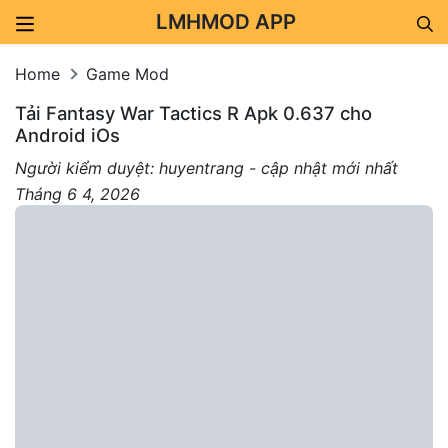
LMHMOD APP
Skip to content
Home
Game Mod
Tải Fantasy War Tactics R Apk 0.637 cho
Android iOs
Người kiểm duyệt: huyentrang - cập nhật mới nhất
Tháng 6 4, 2026