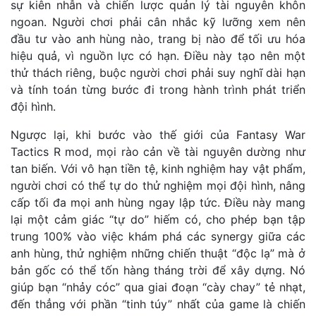
sự kiên nhẫn và chiến lược quản lý tài nguyên khôn
ngoan. Người chơi phải cân nhắc kỹ lưỡng xem nên
đầu tư vào anh hùng nào, trang bị nào để tối ưu hóa
hiệu quả, vì nguồn lực có hạn. Điều này tạo nên một
thử thách riêng, buộc người chơi phải suy nghĩ dài hạn
và tính toán từng bước đi trong hành trình phát triển
đội hình.
Ngược lại, khi bước vào thế giới của Fantasy War
Tactics R mod, mọi rào cản về tài nguyên dường như
tan biến. Với vô hạn tiền tệ, kinh nghiệm hay vật phẩm,
người chơi có thể tự do thử nghiệm mọi đội hình, nâng
cấp tối đa mọi anh hùng ngay lập tức. Điều này mang
lại một cảm giác “tự do” hiếm có, cho phép bạn tập
trung 100% vào việc khám phá các synergy giữa các
anh hùng, thử nghiệm những chiến thuật “độc lạ” mà ở
bản gốc có thể tốn hàng tháng trời để xây dựng. Nó
giúp bạn “nhảy cóc” qua giai đoạn “cày chay” tẻ nhạt,
đến thẳng với phần “tinh túy” nhất của game là chiến