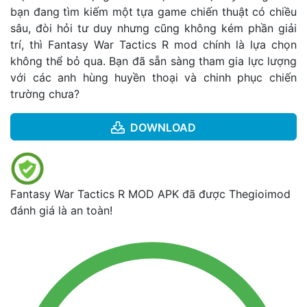
bạn đang tìm kiếm một tựa game chiến thuật có chiều
sâu, đòi hỏi tư duy nhưng cũng không kém phần giải
trí, thì Fantasy War Tactics R mod chính là lựa chọn
không thể bỏ qua. Bạn đã sẵn sàng tham gia lực lượng
với các anh hùng huyền thoại và chinh phục chiến
trường chưa?
DOWNLOAD
Fantasy War Tactics R MOD APK đã được Thegioimod
đánh giá là an toàn!