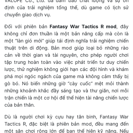
VALOFE Co., Ltd. đã đảm bảo chất lượng và sự ổn
định của trải nghiệm tổng thể, dù game có lịch sử
chuyển giao dịch vụ.
Đối với phiên bản
Fantasy War Tactics R mod
, đây
không chỉ đơn thuần là một bản nâng cấp mà còn là
một “làn gió mới” giúp tái định nghĩa trải nghiệm chiến
thuật trên di động. Bản mod giúp loại bỏ những rào
cản về thời gian và tài nguyên, cho phép người chơi
tập trung hoàn toàn vào việc phát triển tư duy chiến
lược, thử nghiệm không giới hạn các đội hình và khám
phá mọi ngóc ngách của game mà không cảm thấy bị
gò bó. Nó biến những giờ “cày cuốc” mệt mỏi thành
những khoảnh khắc đầy sáng tạo và thư giãn, nơi mỗi
trận chiến là một cơ hội để thể hiện tài năng chiến lược
của bản thân.
Dù là người chơi kỳ cựu hay tân binh, Fantasy War
Tactics R, đặc biệt là phiên bản mod, đều mang đến
một sân chơi rộng lớn để bạn thể hiện kỹ năng. Nếu