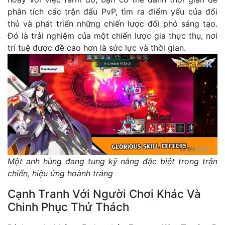
phân tích các trận đấu PvP, tìm ra điểm yếu của đối
thủ và phát triển những chiến lược đối phó sáng tạo.
Đó là trải nghiệm của một chiến lược gia thực thụ, nơi
trí tuệ được đề cao hơn là sức lực và thời gian.
Một anh hùng đang tung kỹ năng đặc biệt trong trận
chiến, hiệu ứng hoành tráng
Cạnh Tranh Với Người Chơi Khác Và
Chinh Phục Thử Thách