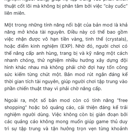
thuật cốt lõi mà không bị phân tâm bởi việc “cày cuốc”
liên miên.
Một trong những tính năng nổi bật của bản mod là khả
năng mở khóa tài nguyên. Điều này có thể bao gồm
việc nhận được vô hạn tiền vàng, tinh thể (crystals),
hoặc điểm kinh nghiệm (EXP). Nhờ đó, người chơi có
thể nâng cấp anh hùng, trang bị và kỹ năng một cách
nhanh chóng, thử nghiệm nhiều hướng xây dựng đội
hình khác nhau mà không phải chờ đợi hay tốn công
sức kiếm từng chút một. Bản mod rút ngắn đáng kể
thời gian tích tài nguyên, giúp người chơi tập trung vào
phần chiến thuật thay vì phải chờ nâng cấp.
Ngoài ra, một số bản mod còn có tính năng “free
shopping” hoặc bỏ quảng cáo, cải thiện đáng kể trải
nghiệm người dùng. Việc không còn bị gián đoạn bởi
các quảng cáo không mong muốn giúp game thủ duy
trì sự tập trung và tận hưởng trọn vẹn từng khoảnh