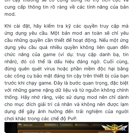
cung cấp thông tin rõ ràng về các tính năng của bản
mod.
Khi cài đặt, hãy kiểm tra kỹ các quyền truy cập mà
ứng dụng yêu cầu. Một bản mod an toàn sẽ chỉ yêu
cầu những quyền cần thiết để hoạt động. Nếu một ứng
dụng yêu cầu quá nhiều quyền không liên quan đến
chức năng của game (ví dụ: truy cập danh bạ, tin
nhắn), đó có thể là dấu hiệu đáng ngờ. Cuối cùng,
đừng quên quét virus hoặc phần mềm độc hại bằng
các công cụ bảo mật đáng tin cậy trên thiết bị của bạn
trước khi chạy game. Đây là bước quan trọng, đặc biệt
với những game nặng dữ liệu và từ nguồn không chính
thống. Hãy nhớ rằng, việc sử dụng mod nên chỉ dành
cho mục đích giải trí cá nhân và không nên được lạm
dụng để gây ảnh hưởng đến trải nghiệm của người
chơi khác trong các chế độ PvP.