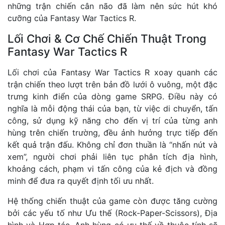
những trận chiến cân não đã làm nên sức hút khó
cưỡng của Fantasy War Tactics R.
Lối Chơi & Cơ Chế Chiến Thuật Trong
Fantasy War Tactics R
Lối chơi của Fantasy War Tactics R xoay quanh các
trận chiến theo lượt trên bản đồ lưới ô vuông, một đặc
trưng kinh điển của dòng game SRPG. Điều này có
nghĩa là mỗi động thái của bạn, từ việc di chuyển, tấn
công, sử dụng kỹ năng cho đến vị trí của từng anh
hùng trên chiến trường, đều ảnh hưởng trực tiếp đến
kết quả trận đấu. Không chỉ đơn thuần là “nhấn nút và
xem”, người chơi phải liên tục phân tích địa hình,
khoảng cách, phạm vi tấn công của kẻ địch và đồng
minh để đưa ra quyết định tối ưu nhất.
Hệ thống chiến thuật của game còn được tăng cường
bởi các yếu tố như Ưu thế (Rock-Paper-Scissors), Địa
hình và Hợp tác. Anh hùng có ưu thế về thuộc tính sẽ