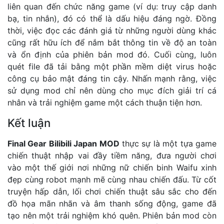
liên quan đến chức năng game (ví dụ: truy cập danh
bạ, tin nhắn), đó có thể là dấu hiệu đáng ngờ. Đồng
thời, việc đọc các đánh giá từ những người dùng khác
cũng rất hữu ích để nắm bắt thông tin về độ an toàn
và ổn định của phiên bản mod đó. Cuối cùng, luôn
quét file đã tải bằng một phần mềm diệt virus hoặc
công cụ bảo mật đáng tin cậy. Nhấn mạnh rằng, việc
sử dụng mod chỉ nên dùng cho mục đích giải trí cá
nhân và trải nghiệm game một cách thuận tiện hơn.
Kết luận
Final Gear Bilibili Japan MOD
thực sự là một tựa game
chiến thuật nhập vai đầy tiềm năng, đưa người chơi
vào một thế giới nơi những nữ chiến binh Waifu xinh
đẹp cùng robot mạnh mẽ cùng nhau chiến đấu. Từ cốt
truyện hấp dẫn, lối chơi chiến thuật sâu sắc cho đến
đồ họa mãn nhãn và âm thanh sống động, game đã
tạo nên một trải nghiệm khó quên. Phiên bản mod còn