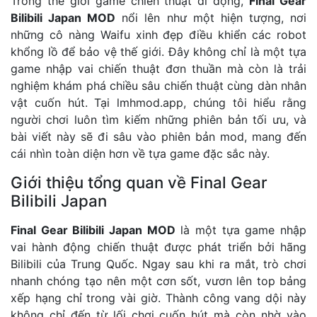
Trong thế giới game chiến thuật di động,
Final Gear
Bilibili Japan MOD
nổi lên như một hiện tượng, nơi
những cô nàng Waifu xinh đẹp điều khiển các robot
khổng lồ để bảo vệ thế giới. Đây không chỉ là một tựa
game nhập vai chiến thuật đơn thuần mà còn là trải
nghiệm khám phá chiều sâu chiến thuật cùng dàn nhân
vật cuốn hút. Tại
lmhmod.app
, chúng tôi hiểu rằng
người chơi luôn tìm kiếm những phiên bản tối ưu, và
bài viết này sẽ đi sâu vào phiên bản mod, mang đến
cái nhìn toàn diện hơn về tựa game đặc sắc này.
Giới thiệu tổng quan về Final Gear
Bilibili Japan
Final Gear Bilibili Japan MOD
là một tựa game nhập
vai hành động chiến thuật được phát triển bởi hãng
Bilibili của Trung Quốc. Ngay sau khi ra mắt, trò chơi
nhanh chóng tạo nên một cơn sốt, vươn lên top bảng
xếp hạng chỉ trong vài giờ. Thành công vang dội này
không chỉ đến từ lối chơi cuốn hút mà còn nhờ vào