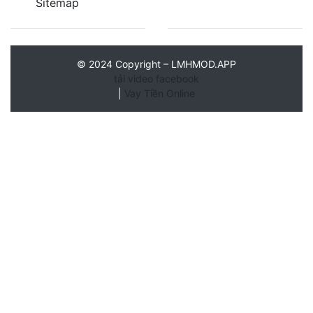
Sitemap
©
2024
Copyright – LMHMOD.APP
tải video facebook
|
Vay Tiền Online