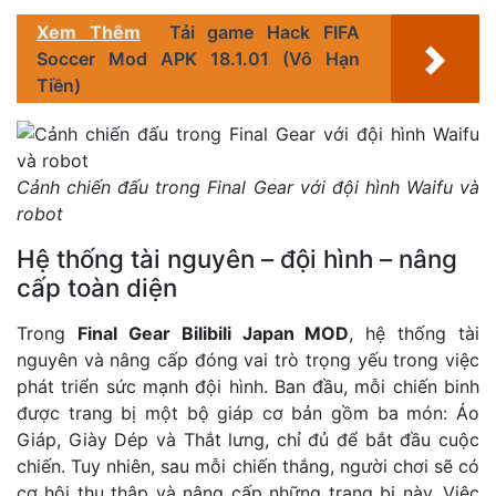
Xem Thêm
Tải game Hack FIFA
Soccer Mod APK 18.1.01 (Vô Hạn
Tiền)
Cảnh chiến đấu trong Final Gear với đội hình Waifu và
robot
Hệ thống tài nguyên – đội hình – nâng
cấp toàn diện
Trong
Final Gear Bilibili Japan MOD
, hệ thống tài
nguyên và nâng cấp đóng vai trò trọng yếu trong việc
phát triển sức mạnh đội hình. Ban đầu, mỗi chiến binh
được trang bị một bộ giáp cơ bản gồm ba món: Áo
Giáp, Giày Dép và Thắt lưng, chỉ đủ để bắt đầu cuộc
chiến. Tuy nhiên, sau mỗi chiến thắng, người chơi sẽ có
cơ hội thu thập và nâng cấp những trang bị này. Việc