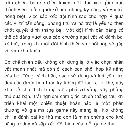
trận chiến, bạn sẽ điều khiển một đội hình gồm bốn
thành viên, mỗi người sở hữu những kỹ năng và vai trò
riêng biệt. Việc sắp xếp đội hình sao cho hợp lý giữa
các vị trí tấn công, phòng thủ và hỗ trợ là yếu tố then
chốt quyết định thắng bại. Một đội hình cân bằng có
thể dễ dàng vượt qua các chướng ngại vật và đánh bại
kẻ thù, trong khi một đội hình thiếu sự phối hợp sẽ gặp
vô vàn khó khăn.
Cơ chế chiến đấu không chỉ dừng lại ở việc chọn nhân
vật mạnh nhất mà còn ở cách bạn phối hợp kỹ năng
của họ. Từng cách bắn, cách sử dụng vũ khí yểm trợ
đều cần được tính toán kỹ lưỡng để tạo ra lợi thế, gây
khó dễ cho địch trong việc phá vỡ vòng vây phòng
thủ của bạn. Trải nghiệm cảm giác chiến thắng sau khi
triển khai một chiến thuật hoàn hảo là một phần
thưởng vô giá mà tựa game này mang lại. Nó không
chỉ là đánh bại kẻ thù mà còn là minh chứng cho khả
năng tư duy và sắp xếp đội hình của mỗi game thủ.