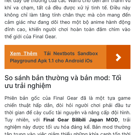
hét đầy dễ thương của các Waifu cho đến âm thanh vũ
khí va chạm, tất cả đều được xử lý tinh tế. Điều này
không chỉ làm tăng tính chân thực mà còn mang đến
cảm giác như đang dõi theo một bộ anime hành động
đỉnh cao, khiến người chơi hoàn toàn đắm chìm vào
thế giới của Final Gear.
Xem Thêm
Tải Nextbots Sandbox
Playground Apk 1.1 cho Android iOs
So sánh bản thường và bản mod: Tối
ưu trải nghiệm
Phiên bản gốc của Final Gear đã là một tựa game
chiến thuật hấp dẫn, đòi hỏi người chơi phải đầu tư
thời gian để cày cuốc tài nguyên và nâng cấp đội hình.
Tuy nhiên, với
Final Gear Bilibili Japan MOD
, trải
nghiệm này được tối ưu hóa đáng kể. Bản mod thường
tập trung vào việc giảm thiểu những khía cạnh tốn thời