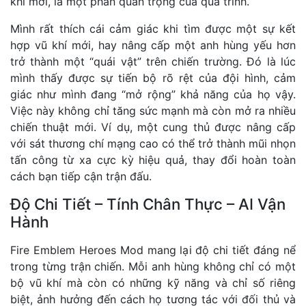
khí mới, là một phần quan trọng của quá trình.
Mình rất thích cái cảm giác khi tìm được một sự kết
hợp vũ khí mới, hay nâng cấp một anh hùng yếu hơn
trở thành một “quái vật” trên chiến trường. Đó là lúc
mình thấy được sự tiến bộ rõ rệt của đội hình, cảm
giác như mình đang “mở rộng” khả năng của họ vậy.
Việc này không chỉ tăng sức mạnh mà còn mở ra nhiều
chiến thuật mới. Ví dụ, một cung thủ được nâng cấp
với sát thương chí mạng cao có thể trở thành mũi nhọn
tấn công từ xa cực kỳ hiệu quả, thay đổi hoàn toàn
cách bạn tiếp cận trận đấu.
Độ Chi Tiết – Tính Chân Thực – AI Vận
Hành
Fire Emblem Heroes Mod mang lại độ chi tiết đáng nể
trong từng trận chiến. Mỗi anh hùng không chỉ có một
bộ vũ khí mà còn có những kỹ năng và chỉ số riêng
biệt, ảnh hưởng đến cách họ tương tác với đối thủ và