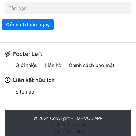
Gửi bình luận ngay
Footer Left
Giới thiệu
Liên hệ
Chính sách bảo mật
Liên kết hữu ích
Sitemap
©
2024
Copyright – LMHMOD.APP
tải video facebook
|
Vay Tiền Online