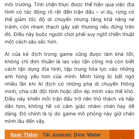
môi trường. Tính chân thực được thể hiện qua việc địa
hình có tác động rõ rệt đến trận đấu – ví dụ, rừng có
thể giảm tốc độ di chuyển nhưng tăng khả năng né
tránh, còn nham thạch gây sát thương nếu đứng trên
đó. Điều này buộc người chơi phải suy nghĩ chiến thuật
một cách sâu sắc hơn.
AI của kẻ địch trong game cũng được làm khá tốt,
không chỉ đơn thuần là lao vào tấn công mà còn biết
cách tận dụng địa hình, tập trung hỏa lực vào những
anh hùng yếu hơn của mình. Mình từng bị bất ngờ
nhiều lần khi AI địch có những pha di chuyển thông
minh, chia cắt đội hình hoặc dồn ép mình vào thế khó.
Điều này khiến mỗi trận đấu trở nên thử thách và hấp
dẫn hơn, không hề có cảm giác nhàm chán hay dễ
dàng. Đó chính là lý do game mô phỏng này giữ chân
mình lâu đến vậy.
Xem Thêm
Tải Jurassic Dino Water