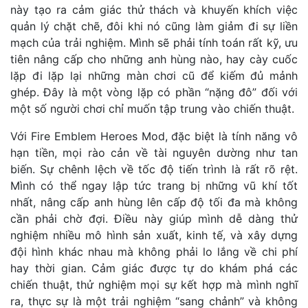
này tạo ra cảm giác thử thách và khuyến khích việc
quản lý chặt chẽ, đôi khi nó cũng làm giảm đi sự liền
mạch của trải nghiệm. Mình sẽ phải tính toán rất kỹ, ưu
tiên nâng cấp cho những anh hùng nào, hay cày cuốc
lặp đi lặp lại những màn chơi cũ để kiếm đủ mảnh
ghép. Đây là một vòng lặp có phần “nặng đô” đối với
một số người chơi chỉ muốn tập trung vào chiến thuật.
Với Fire Emblem Heroes Mod, đặc biệt là tính năng vô
hạn tiền, mọi rào cản về tài nguyên dường như tan
biến. Sự chênh lệch về tốc độ tiến trình là rất rõ rệt.
Mình có thể ngay lập tức trang bị những vũ khí tốt
nhất, nâng cấp anh hùng lên cấp độ tối đa mà không
cần phải chờ đợi. Điều này giúp mình dễ dàng thử
nghiệm nhiều mô hình sản xuất, kinh tế, và xây dựng
đội hình khác nhau mà không phải lo lắng về chi phí
hay thời gian. Cảm giác được tự do khám phá các
chiến thuật, thử nghiệm mọi sự kết hợp mà mình nghĩ
ra, thực sự là một trải nghiệm “sang chảnh” và không