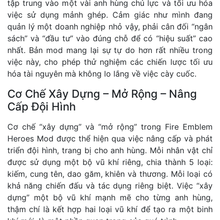
tập trung vào một vài anh hùng chủ lực và tối ưu hóa
việc sử dụng mảnh ghép. Cảm giác như mình đang
quản lý một doanh nghiệp nhỏ vậy, phải cân đối “ngân
sách” và “đầu tư” vào đúng chỗ để có “hiệu suất” cao
nhất. Bản mod mang lại sự tự do hơn rất nhiều trong
việc này, cho phép thử nghiệm các chiến lược tối ưu
hóa tài nguyên mà không lo lắng về việc cày cuốc.
Cơ Chế Xây Dựng – Mở Rộng – Nâng
Cấp Đội Hình
Cơ chế “xây dựng” và “mở rộng” trong Fire Emblem
Heroes Mod được thể hiện qua việc nâng cấp và phát
triển đội hình, trang bị cho anh hùng. Mỗi nhân vật chỉ
được sử dụng một bộ vũ khí riêng, chia thành 5 loại:
kiếm, cung tên, dao găm, khiên và thương. Mỗi loại có
khả năng chiến đấu và tác dụng riêng biệt. Việc “xây
dựng” một bộ vũ khí mạnh mẽ cho từng anh hùng,
thậm chí là kết hợp hai loại vũ khí để tạo ra một binh