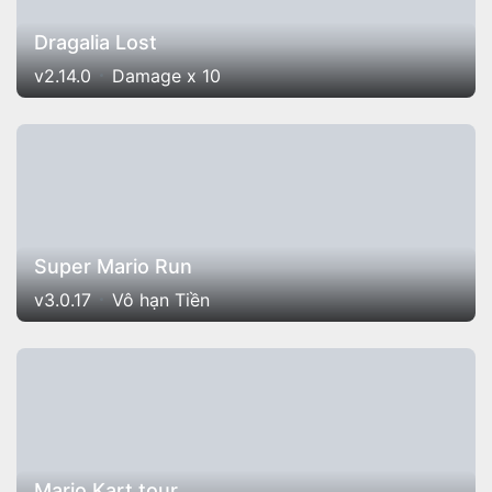
Dragalia Lost
v2.14.0
Damage x 10
Super Mario Run
v3.0.17
Vô hạn Tiền
Mario Kart tour