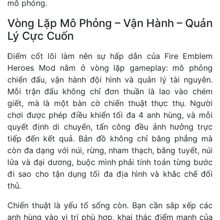
mô phỏng.
Vòng Lặp Mô Phỏng – Vận Hành – Quản
Lý Cực Cuốn
Điểm cốt lõi làm nên sự hấp dẫn của Fire Emblem
Heroes Mod nằm ở vòng lặp gameplay: mô phỏng
chiến đấu, vận hành đội hình và quản lý tài nguyên.
Mỗi trận đấu không chỉ đơn thuần là lao vào chém
giết, mà là một bàn cờ chiến thuật thực thụ. Người
chơi được phép điều khiển tối đa 4 anh hùng, và mỗi
quyết định di chuyển, tấn công đều ảnh hưởng trực
tiếp đến kết quả. Bản đồ không chỉ bằng phẳng mà
còn đa dạng với núi, rừng, nham thạch, băng tuyết, núi
lửa và đại dương, buộc mình phải tính toán từng bước
đi sao cho tận dụng tối đa địa hình và khắc chế đối
thủ.
Chiến thuật là yếu tố sống còn. Bạn cần sắp xếp các
anh hùng vào vị trí phù hợp, khai thác điểm mạnh của