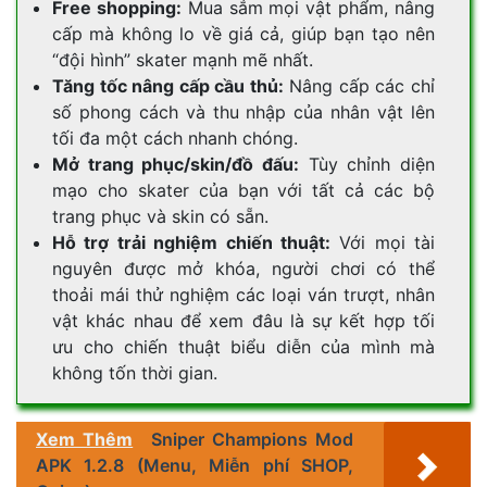
Free shopping:
Mua sắm mọi vật phẩm, nâng
cấp mà không lo về giá cả, giúp bạn tạo nên
“đội hình” skater mạnh mẽ nhất.
Tăng tốc nâng cấp cầu thủ:
Nâng cấp các chỉ
số phong cách và thu nhập của nhân vật lên
tối đa một cách nhanh chóng.
Mở trang phục/skin/đồ đấu:
Tùy chỉnh diện
mạo cho skater của bạn với tất cả các bộ
trang phục và skin có sẵn.
Hỗ trợ trải nghiệm chiến thuật:
Với mọi tài
nguyên được mở khóa, người chơi có thể
thoải mái thử nghiệm các loại ván trượt, nhân
vật khác nhau để xem đâu là sự kết hợp tối
ưu cho chiến thuật biểu diễn của mình mà
không tốn thời gian.
Xem Thêm
Sniper Champions Mod
APK 1.2.8 (Menu, Miễn phí SHOP,