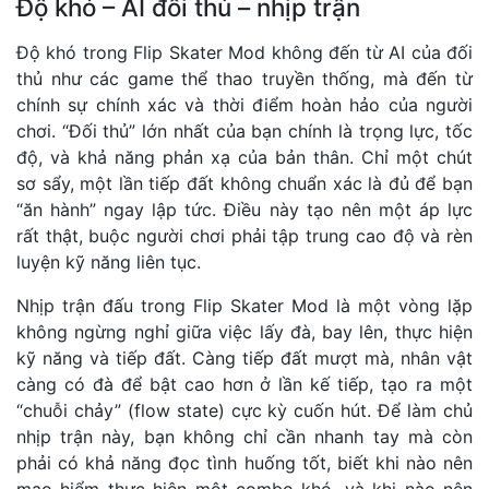
Độ khó – AI đối thủ – nhịp trận
Độ khó trong Flip Skater Mod không đến từ AI của đối
thủ như các game thể thao truyền thống, mà đến từ
chính sự chính xác và thời điểm hoàn hảo của người
chơi. “Đối thủ” lớn nhất của bạn chính là trọng lực, tốc
độ, và khả năng phản xạ của bản thân. Chỉ một chút
sơ sẩy, một lần tiếp đất không chuẩn xác là đủ để bạn
“ăn hành” ngay lập tức. Điều này tạo nên một áp lực
rất thật, buộc người chơi phải tập trung cao độ và rèn
luyện kỹ năng liên tục.
Nhịp trận đấu trong Flip Skater Mod là một vòng lặp
không ngừng nghỉ giữa việc lấy đà, bay lên, thực hiện
kỹ năng và tiếp đất. Càng tiếp đất mượt mà, nhân vật
càng có đà để bật cao hơn ở lần kế tiếp, tạo ra một
“chuỗi chảy” (flow state) cực kỳ cuốn hút. Để làm chủ
nhịp trận này, bạn không chỉ cần nhanh tay mà còn
phải có khả năng đọc tình huống tốt, biết khi nào nên
mạo hiểm thực hiện một combo khó, và khi nào nên