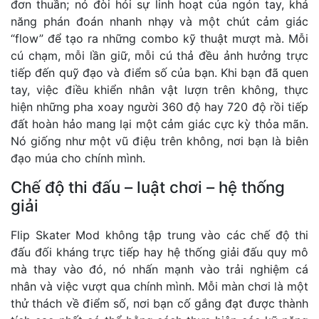
đơn thuần; nó đòi hỏi sự linh hoạt của ngón tay, khả
năng phán đoán nhanh nhạy và một chút cảm giác
“flow” để tạo ra những combo kỹ thuật mượt mà. Mỗi
cú chạm, mỗi lần giữ, mỗi cú thả đều ảnh hưởng trực
tiếp đến quỹ đạo và điểm số của bạn. Khi bạn đã quen
tay, việc điều khiển nhân vật lượn trên không, thực
hiện những pha xoay người 360 độ hay 720 độ rồi tiếp
đất hoàn hảo mang lại một cảm giác cực kỳ thỏa mãn.
Nó giống như một vũ điệu trên không, nơi bạn là biên
đạo múa cho chính mình.
Chế độ thi đấu – luật chơi – hệ thống
giải
Flip Skater Mod không tập trung vào các chế độ thi
đấu đối kháng trực tiếp hay hệ thống giải đấu quy mô
mà thay vào đó, nó nhấn mạnh vào trải nghiệm cá
nhân và việc vượt qua chính mình. Mỗi màn chơi là một
thử thách về điểm số, nơi bạn cố gắng đạt được thành