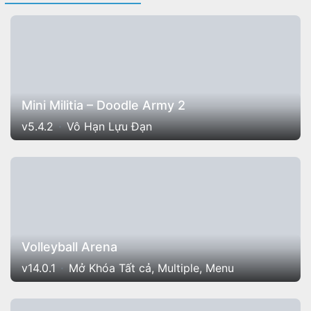
Mini Militia – Doodle Army 2
v5.4.2
Vô Hạn Lựu Đạn
Volleyball Arena
v14.0.1
Mở Khóa Tất cả, Multiple, Menu