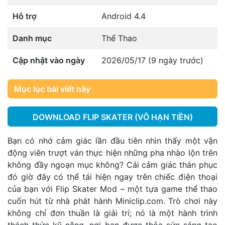
Hỗ trợ
Android 4.4
Danh mục
Thể Thao
Cập nhật vào ngày
2026/05/17 (9 ngày trước)
Mục lục bài viết này
DOWNLOAD FLIP SKATER (VÔ HẠN TIỀN)
Bạn có nhớ cảm giác lần đầu tiên nhìn thấy một vận
động viên trượt ván thực hiện những pha nhào lộn trên
không đầy ngoạn mục không? Cái cảm giác thán phục
đó giờ đây có thể tái hiện ngay trên chiếc điện thoại
của bạn với Flip Skater Mod – một tựa game thể thao
cuốn hút từ nhà phát hành Miniclip.com. Trò chơi này
không chỉ đơn thuần là giải trí; nó là một hành trình
thách thức kỹ năng, nơi bạn được thỏa sức sáng tạo