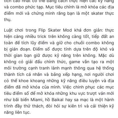
tích cao nhất có thể bằng cách thực hiện các kỹ năng
và combo phức tạp. Mục tiêu chính là mở khóa các địa
điểm mới và chứng minh rằng bạn là một skater thực
thụ.
Luật chơi trong Flip Skater Mod khá đơn giản: thực
hiện càng nhiều trick trên không càng tốt, tiếp đất an
toàn để tích lũy điểm và giữ cho chuỗi combo không
bị gián đoạn. Điểm số được tính dựa trên độ khó và
thời gian bạn giữ được kỹ năng trên không. Mặc dù
không có giải đấu chính thức, game vẫn tạo ra một
môi trường cạnh tranh lành mạnh thông qua hệ thống
thành tích cá nhân và bảng xếp hạng, nơi người chơi
có thể khoe khoang những kỹ năng điêu luyện và địa
điểm đã mở khóa của mình. Việc chinh phục các mục
tiêu điểm số để mở khóa những khu vực trượt ván mới
như bãi biển Miami, hồ Baikal hay sa mạc là một hành
trình đầy thử thách, đòi hỏi sự kiên trì và cải thiện kỹ
năng liên tục.