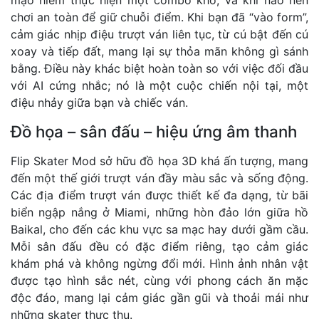
chơi an toàn để giữ chuỗi điểm. Khi bạn đã “vào form”,
cảm giác nhịp điệu trượt ván liên tục, từ cú bật đến cú
xoay và tiếp đất, mang lại sự thỏa mãn không gì sánh
bằng. Điều này khác biệt hoàn toàn so với việc đối đầu
với AI cứng nhắc; nó là một cuộc chiến nội tại, một
điệu nhảy giữa bạn và chiếc ván.
Đồ họa – sân đấu – hiệu ứng âm thanh
Flip Skater Mod sở hữu đồ họa 3D khá ấn tượng, mang
đến một thế giới trượt ván đầy màu sắc và sống động.
Các địa điểm trượt ván được thiết kế đa dạng, từ bãi
biển ngập nắng ở Miami, những hòn đảo lớn giữa hồ
Baikal, cho đến các khu vực sa mạc hay dưới gầm cầu.
Mỗi sân đấu đều có đặc điểm riêng, tạo cảm giác
khám phá và không ngừng đổi mới. Hình ảnh nhân vật
được tạo hình sắc nét, cùng với phong cách ăn mặc
độc đáo, mang lại cảm giác gần gũi và thoải mái như
những skater thực thụ.