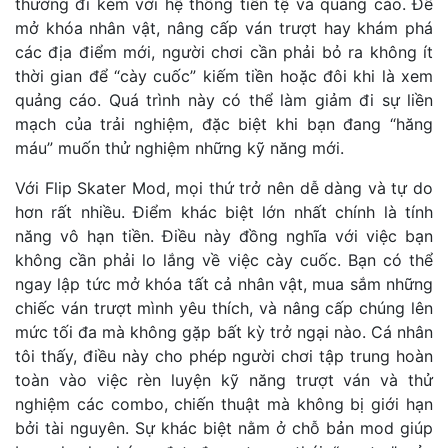
thường đi kèm với hệ thống tiền tệ và quảng cáo. Để
mở khóa nhân vật, nâng cấp ván trượt hay khám phá
các địa điểm mới, người chơi cần phải bỏ ra không ít
thời gian để “cày cuốc” kiếm tiền hoặc đôi khi là xem
quảng cáo. Quá trình này có thể làm giảm đi sự liền
mạch của trải nghiệm, đặc biệt khi bạn đang “hăng
máu” muốn thử nghiệm những kỹ năng mới.
Với Flip Skater Mod, mọi thứ trở nên dễ dàng và tự do
hơn rất nhiều. Điểm khác biệt lớn nhất chính là tính
năng vô hạn tiền. Điều này đồng nghĩa với việc bạn
không cần phải lo lắng về việc cày cuốc. Bạn có thể
ngay lập tức mở khóa tất cả nhân vật, mua sắm những
chiếc ván trượt mình yêu thích, và nâng cấp chúng lên
mức tối đa mà không gặp bất kỳ trở ngại nào. Cá nhân
tôi thấy, điều này cho phép người chơi tập trung hoàn
toàn vào việc rèn luyện kỹ năng trượt ván và thử
nghiệm các combo, chiến thuật mà không bị giới hạn
bởi tài nguyên. Sự khác biệt nằm ở chỗ bản mod giúp