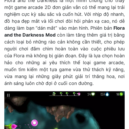
Flora and the Darkness là một minh chứng cho thấy
một game arcade 2D đơn giản vẫn có thể mang lại trải
nghiệm cực kỳ sâu sắc và cuốn hút. Với nhịp độ nhanh,
đồ họa đẹp mắt và lối chơi đòi hỏi phản xạ cao, nó dễ
dàng làm bạn “dán mắt” vào màn hình. Phiên bản
Flora
and the Darkness Mod
còn làm tăng thêm giá trị bằng
cách loại bỏ những rào cản không cần thiết, cho phép
người chơi đắm chìm hoàn toàn vào cuộc phiêu lưu
của Flora mà không bị gián đoạn. Đây là lựa chọn hoàn
hảo cho những ai yêu thích thể loại game arcade,
muốn tìm kiếm một tựa game vừa thử thách kỹ năng,
vừa mang lại những giây phút giải trí thăng hoa, nơi
ánh sáng luôn chờ đợi ở cuối con đường.