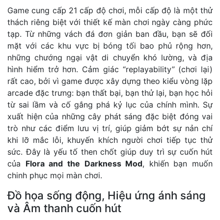
Game cung cấp 21 cấp độ chơi, mỗi cấp độ là một thử
thách riêng biệt với thiết kế màn chơi ngày càng phức
tạp. Từ những vách đá đơn giản ban đầu, bạn sẽ đối
mặt với các khu vực bị bóng tối bao phủ rộng hơn,
những chướng ngại vật di chuyển khó lường, và địa
hình hiểm trở hơn. Cảm giác “replayability” (chơi lại)
rất cao, bởi vì game được xây dựng theo kiểu vòng lặp
arcade đặc trưng: bạn thất bại, bạn thử lại, bạn học hỏi
từ sai lầm và cố gắng phá kỷ lục của chính mình. Sự
xuất hiện của những cây phát sáng đặc biệt đóng vai
trò như các điểm lưu vị trí, giúp giảm bớt sự nản chí
khi lỡ mắc lỗi, khuyến khích người chơi tiếp tục thử
sức. Đây là yếu tố then chốt giúp duy trì sự cuốn hút
của
Flora and the Darkness Mod
, khiến bạn muốn
chinh phục mọi màn chơi.
Đồ họa sống động, Hiệu ứng ánh sáng
và Âm thanh cuốn hút