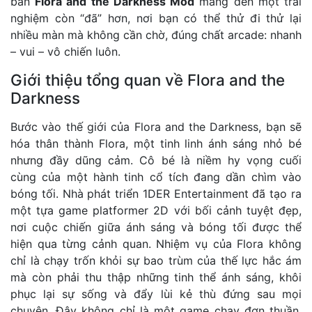
bản
Flora and the Darkness Mod
mang đến một trải
nghiệm còn “đã” hơn, nơi bạn có thể thử đi thử lại
nhiều màn mà không cần chờ, đúng chất arcade: nhanh
– vui – vô chiến luôn.
Giới thiệu tổng quan về Flora and the
Darkness
Bước vào thế giới của Flora and the Darkness, bạn sẽ
hóa thân thành Flora, một tinh linh ánh sáng nhỏ bé
nhưng đầy dũng cảm. Cô bé là niềm hy vọng cuối
cùng của một hành tinh cổ tích đang dần chìm vào
bóng tối. Nhà phát triển 1DER Entertainment đã tạo ra
một tựa game platformer 2D với bối cảnh tuyệt đẹp,
nơi cuộc chiến giữa ánh sáng và bóng tối được thể
hiện qua từng cảnh quan. Nhiệm vụ của Flora không
chỉ là chạy trốn khỏi sự bao trùm của thế lực hắc ám
mà còn phải thu thập những tinh thể ánh sáng, khôi
phục lại sự sống và đẩy lùi kẻ thù đứng sau mọi
chuyện. Đây không chỉ là một game chạy đơn thuần,