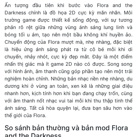
Ấn tượng đầu tiên khi bước vào Flora and the
Darkness chính là đồ họa 2D cực kỳ mãn nhãn. Môi
trường game được thiết kế sống động, với sự tương
phản rõ rệt giữa những vùng ánh sáng lung linh và
bóng tối u ám, tạo nên một bầu không khí huyền ảo.
Chuyển động của Flora mượt mà, nhẹ nhàng, đặc biệt
là hiệu ứng ánh sáng phát ra từ cô bé mỗi khi di
chuyển, nhảy nhót, cực kỳ đẹp mắt. Đây là một điểm
nhấn thị giác mà ít game 2D nào có được. Song song
với hình ảnh, âm thanh cũng góp phần tạo nên một trải
nghiệm hoàn chỉnh. Những bản nhạc nền nhẹ nhàng, du
dương khi ở vùng an toàn, xen kẽ là những giai điệu
nhanh hơn, kịch tính hơn khi bạn đang chạy trốn, cùng
với âm thanh nốt nhạc vui tai mỗi khi thu thập tinh thể
ánh sáng. Tất cả hòa quyện lại, đưa bạn sâu hơn vào
thế giới của Flora.
So sánh bản thường và bản mod Flora
and the Darkness