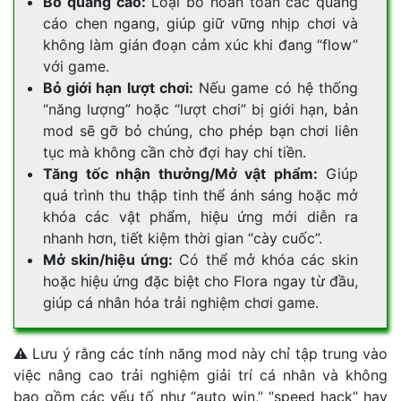
Bỏ quảng cáo:
Loại bỏ hoàn toàn các quảng
cáo chen ngang, giúp giữ vững nhịp chơi và
không làm gián đoạn cảm xúc khi đang “flow”
với game.
Bỏ giới hạn lượt chơi:
Nếu game có hệ thống
“năng lượng” hoặc “lượt chơi” bị giới hạn, bản
mod sẽ gỡ bỏ chúng, cho phép bạn chơi liên
tục mà không cần chờ đợi hay chi tiền.
Tăng tốc nhận thưởng/Mở vật phẩm:
Giúp
quá trình thu thập tinh thể ánh sáng hoặc mở
khóa các vật phẩm, hiệu ứng mới diễn ra
nhanh hơn, tiết kiệm thời gian “cày cuốc”.
Mở skin/hiệu ứng:
Có thể mở khóa các skin
hoặc hiệu ứng đặc biệt cho Flora ngay từ đầu,
giúp cá nhân hóa trải nghiệm chơi game.
⚠ Lưu ý rằng các tính năng mod này chỉ tập trung vào
việc nâng cao trải nghiệm giải trí cá nhân và không
bao gồm các yếu tố như “auto win,” “speed hack” hay