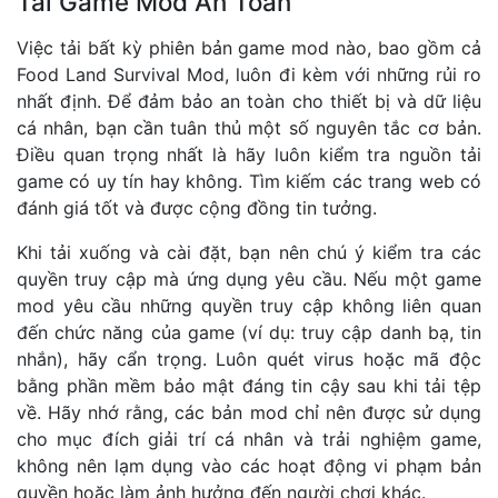
Tải Game Mod An Toàn
Việc tải bất kỳ phiên bản game mod nào, bao gồm cả
Food Land Survival Mod, luôn đi kèm với những rủi ro
nhất định. Để đảm bảo an toàn cho thiết bị và dữ liệu
cá nhân, bạn cần tuân thủ một số nguyên tắc cơ bản.
Điều quan trọng nhất là hãy luôn kiểm tra nguồn tải
game có uy tín hay không. Tìm kiếm các trang web có
đánh giá tốt và được cộng đồng tin tưởng.
Khi tải xuống và cài đặt, bạn nên chú ý kiểm tra các
quyền truy cập mà ứng dụng yêu cầu. Nếu một game
mod yêu cầu những quyền truy cập không liên quan
đến chức năng của game (ví dụ: truy cập danh bạ, tin
nhắn), hãy cẩn trọng. Luôn quét virus hoặc mã độc
bằng phần mềm bảo mật đáng tin cậy sau khi tải tệp
về. Hãy nhớ rằng, các bản mod chỉ nên được sử dụng
cho mục đích giải trí cá nhân và trải nghiệm game,
không nên lạm dụng vào các hoạt động vi phạm bản
quyền hoặc làm ảnh hưởng đến người chơi khác.