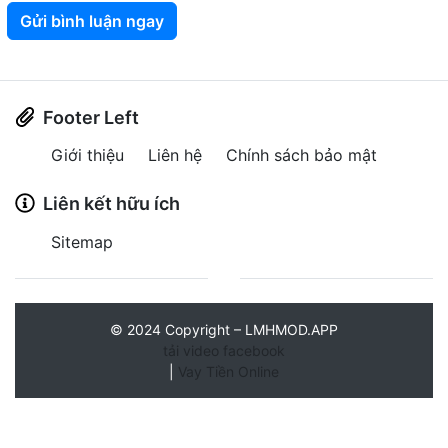
Gửi bình luận ngay
Footer Left
Giới thiệu
Liên hệ
Chính sách bảo mật
Liên kết hữu ích
Sitemap
©
2024
Copyright – LMHMOD.APP
tải video facebook
|
Vay Tiền Online