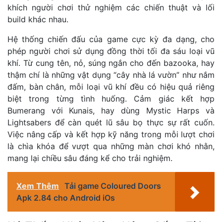
khích người chơi thử nghiệm các chiến thuật và lối
build khác nhau.
Hệ thống chiến đấu của game cực kỳ đa dạng, cho
phép người chơi sử dụng đồng thời tối đa sáu loại vũ
khí. Từ cung tên, nỏ, súng ngắn cho đến bazooka, hay
thậm chí là những vật dụng “cây nhà lá vườn” như nắm
đấm, bàn chân, mỗi loại vũ khí đều có hiệu quả riêng
biệt trong từng tình huống. Cảm giác kết hợp
Bumerang với Kunais, hay dùng Mystic Harps và
Lightsabers để càn quét lũ sâu bọ thực sự rất cuốn.
Việc nâng cấp và kết hợp kỹ năng trong mỗi lượt chơi
là chìa khóa để vượt qua những màn chơi khó nhằn,
mang lại chiều sâu đáng kể cho trải nghiệm.
Xem Thêm
Tải game Coloured Doors
Apk 2.84 cho Android iOs