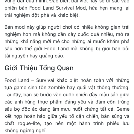
vùng đất của mình. Đặc biệt, bài viết này sẽ đi sâu vào
phiên bản Food Land Survival Mod, hứa hẹn mang lại
trải nghiệm đột phá và khác biệt.
Bản mod này giúp người chơi có nhiều không gian trải
nghiệm hơn mà không cần cày cuốc quá nhiều, mở ra
những khả năng mới mẻ cho những ai muốn khám phá
sâu hơn thế giới Food Land mà không bị giới hạn bởi
tài nguyên hay quảng cáo.
Giới Thiệu Tổng Quan
Food Land – Survival khác biệt hoàn toàn với những
tựa game sinh tồn zombie hay quái vật thông thường.
Tại đây, bạn sẽ bước vào cuộc chiến đầy màu sắc giữa
các anh hùng thực phẩm đáng yêu và đám côn trùng
sâu bọ độc ác đang âm mưu nuốt chửng tất cả. Game
kết hợp hoàn hảo giữa yếu tố cận chiến, bắn súng và
chất rogue-lite, tạo nên một hành trình phiêu lưu
không ngừng nghỉ.