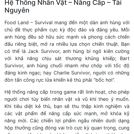
Hệ Thống Nhân Vật – Nâng Cấp – Tài
Nguyên
Food Land – Survival mang đến một dàn anh hùng với
chủ đề thực phẩm cực kỳ độc đáo và đáng yêu. Mỗi
anh hùng đều sở hữu sức mạnh và phong cách chiến
đấu riêng biệt, mở ra nhiều lựa chọn chiến thuật. Bạn
có thể là Jack Survivor, anh hùng bí ngô kiên cường
với khả năng chịu sát thương khủng khiếp; Bart
Survivor, anh hùng chuối nhanh như chớp với tốc độ
đáng kinh ngạc; hay Charlie Survivor, người có những
đòn tấn công rực lửa khiến kẻ thù phải “bốc hơi”.
Hệ thống nâng cấp trong game rất linh hoạt, cho phép
người chơi tùy biến nhân vật và vũ khí theo ý muốn.
Khi tiêu diệt kẻ thù, bạn sẽ thu thập kinh nghiệm và
các vật phẩm để nâng cấp sức mạnh, mở khóa kỹ
năng mới. Các chiến lợi phẩm ngẫu nhiên dưới dạng
hộp thưởng cũng đóng vai trò cực kỳ quan trọng, cung