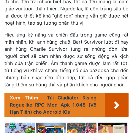
đi cho đến trái chuối biết bay, tất cả đều mang lại cảm
giác vui tươi, thân thiện. Ngược lại, lũ côn trùng sâu bọ
lại được thiết kế khá “ghê rợn” nhưng vẫn giữ được nét
hoạt hình, tạo sự tương phản thú vị.
Hiệu ứng kỹ năng và chiến đấu trong game cũng rất
mãn nhãn. Khi anh hùng chuối Bart Survivor lướt đi hay
anh hùng Charlie Survivor tung ra những đòn lửa,
người chơi sẽ cảm nhận được sự sống động và kịch
tính của trận chiến. Âm thanh game được làm rất tốt,
từ tiếng vũ khí va chạm, tiếng nổ của bazooka cho đến
những bản nhạc nền dồn dập, tất cả đều góp phần
tăng thêm sự hứng thú và phấn khích cho người chơi.
Xem Thêm
Tải Gladiator Rising
Roguelike RPG Mod Apk 1.048 (Vô
Hạn Tiền) cho Android iOs