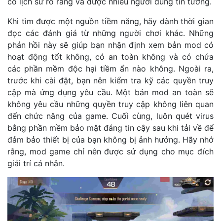
có lịch sử rõ ràng và được nhiều người dùng tin tưởng.
Khi tìm được một nguồn tiềm năng, hãy dành thời gian
đọc các đánh giá từ những người chơi khác. Những
phản hồi này sẽ giúp bạn nhận định xem bản mod có
hoạt động tốt không, có an toàn không và có chứa
các phần mềm độc hại tiềm ẩn nào không. Ngoài ra,
trước khi cài đặt, bạn nên kiểm tra kỹ các quyền truy
cập mà ứng dụng yêu cầu. Một bản mod an toàn sẽ
không yêu cầu những quyền truy cập không liên quan
đến chức năng của game. Cuối cùng, luôn quét virus
bằng phần mềm bảo mật đáng tin cậy sau khi tải về để
đảm bảo thiết bị của bạn không bị ảnh hưởng. Hãy nhớ
rằng, mod game chỉ nên được sử dụng cho mục đích
giải trí cá nhân.