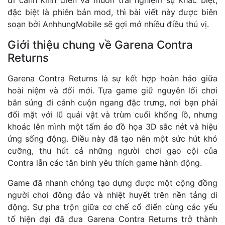
đặc biệt là phiên bản mod, thì bài viết này được biên
soạn bởi AnhhungMobile sẽ gợi mở nhiều điều thú vị.
Giới thiệu chung về Garena Contra
Returns
Garena Contra Returns là sự kết hợp hoàn hảo giữa
hoài niệm và đổi mới. Tựa game giữ nguyên lối chơi
bắn súng đi cảnh cuộn ngang đặc trưng, nơi bạn phải
đối mặt với lũ quái vật và trùm cuối khổng lồ, nhưng
khoác lên mình một tấm áo đồ họa 3D sắc nét và hiệu
ứng sống động. Điều này đã tạo nên một sức hút khó
cưỡng, thu hút cả những người chơi gạo cội của
Contra lẫn các tân binh yêu thích game hành động.
Game đã nhanh chóng tạo dựng được một cộng đồng
người chơi đông đảo và nhiệt huyết trên nền tảng di
động. Sự pha trộn giữa cơ chế cổ điển cùng các yếu
tố hiện đại đã đưa Garena Contra Returns trở thành