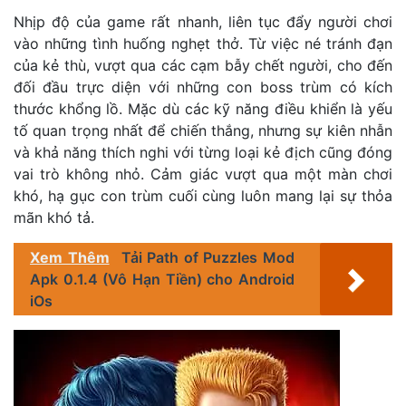
Nhịp độ của game rất nhanh, liên tục đẩy người chơi
vào những tình huống nghẹt thở. Từ việc né tránh đạn
của kẻ thù, vượt qua các cạm bẫy chết người, cho đến
đối đầu trực diện với những con boss trùm có kích
thước khổng lồ. Mặc dù các kỹ năng điều khiển là yếu
tố quan trọng nhất để chiến thắng, nhưng sự kiên nhẫn
và khả năng thích nghi với từng loại kẻ địch cũng đóng
vai trò không nhỏ. Cảm giác vượt qua một màn chơi
khó, hạ gục con trùm cuối cùng luôn mang lại sự thỏa
mãn khó tả.
Xem Thêm
Tải Path of Puzzles Mod
Apk 0.1.4 (Vô Hạn Tiền) cho Android
iOs