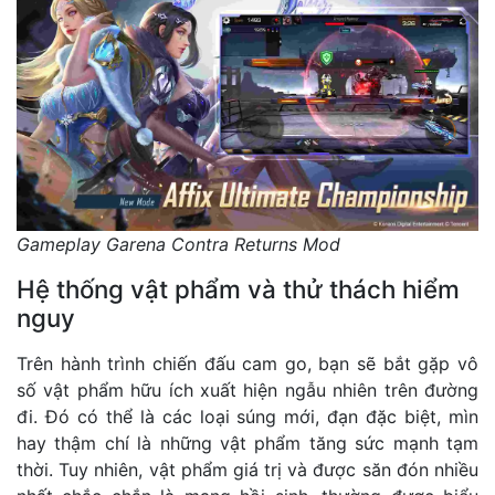
Gameplay Garena Contra Returns Mod
Hệ thống vật phẩm và thử thách hiểm
nguy
Trên hành trình chiến đấu cam go, bạn sẽ bắt gặp vô
số vật phẩm hữu ích xuất hiện ngẫu nhiên trên đường
đi. Đó có thể là các loại súng mới, đạn đặc biệt, mìn
hay thậm chí là những vật phẩm tăng sức mạnh tạm
thời. Tuy nhiên, vật phẩm giá trị và được săn đón nhiều