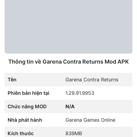
Thông tin về Garena Contra Returns Mod APK
Tên
Garena Contra Returns
Phiên bản hiện tại
1.29.91.9953
Chức năng MOD
N/A
Nhà phát hành
Garena Games Online
Kích thước
839MB