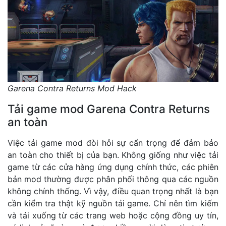
Garena Contra Returns Mod Hack
Tải game mod Garena Contra Returns
an toàn
Việc tải game mod đòi hỏi sự cẩn trọng để đảm bảo
an toàn cho thiết bị của bạn. Không giống như việc tải
game từ các cửa hàng ứng dụng chính thức, các phiên
bản mod thường được phân phối thông qua các nguồn
không chính thống. Vì vậy, điều quan trọng nhất là bạn
cần kiểm tra thật kỹ nguồn tải game. Chỉ nên tìm kiếm
và tải xuống từ các trang web hoặc cộng đồng uy tín,