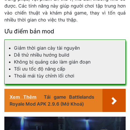
được. Các tính năng này giúp người chơi tập trung hơn
vào chiến thuật và khám phá game, thay vì tốn quá
nhiều thời gian cho việc thu thập.
Ưu điểm bản mod
Giảm thời gian cày tài nguyên
Dễ thử nhiều hướng build
Không bị quảng cáo làm gián đoạn
Tối ưu tốc độ nâng cấp
Thoải mái tùy chỉnh lối chơi
Xem Thêm
Tải game Battlelands
Royale Mod APK 2.9.6 (Mở Khoá)