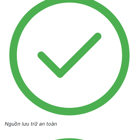
Nguồn lưu trữ an toàn