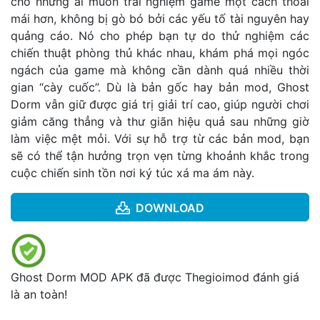
cho những ai muốn trải nghiệm game một cách thoải
mái hơn, không bị gò bó bởi các yếu tố tài nguyên hay
quảng cáo. Nó cho phép bạn tự do thử nghiệm các
chiến thuật phòng thủ khác nhau, khám phá mọi ngóc
ngách của game mà không cần dành quá nhiều thời
gian “cày cuốc”. Dù là bản gốc hay bản mod, Ghost
Dorm vẫn giữ được giá trị giải trí cao, giúp người chơi
giảm căng thẳng và thư giãn hiệu quả sau những giờ
làm việc mệt mỏi. Với sự hỗ trợ từ các bản mod, bạn
sẽ có thể tận hưởng trọn vẹn từng khoảnh khắc trong
cuộc chiến sinh tồn nơi ký túc xá ma ám này.
DOWNLOAD
Ghost Dorm MOD APK đã được Thegioimod đánh giá
là an toàn!