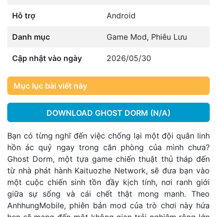
Hỗ trợ
Android
Danh mục
Game Mod
,
Phiêu Lưu
Cập nhật vào ngày
2026/05/30
Mục lục bài viết này
DOWNLOAD GHOST DORM (N/A)
Bạn có từng nghĩ đến việc chống lại một đội quân linh
hồn ác quỷ ngay trong căn phòng của mình chưa?
Ghost Dorm, một tựa game chiến thuật thủ tháp đến
từ nhà phát hành Kaituozhe Network, sẽ đưa bạn vào
một cuộc chiến sinh tồn đầy kịch tính, nơi ranh giới
giữa sự sống và cái chết thật mong manh. Theo
AnhhungMobile, phiên bản mod của trò chơi này hứa
hẹn sẽ mang đến một không gian trải nghiệm rộng lớn