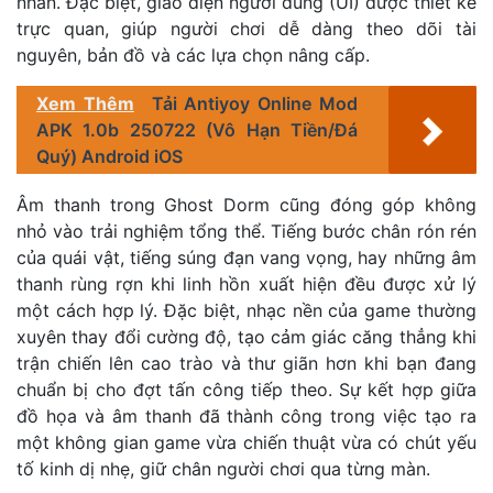
nhãn. Đặc biệt, giao diện người dùng (UI) được thiết kế
trực quan, giúp người chơi dễ dàng theo dõi tài
nguyên, bản đồ và các lựa chọn nâng cấp.
Xem Thêm
Tải Antiyoy Online Mod
APK 1.0b 250722 (Vô Hạn Tiền/Đá
Quý) Android iOS
Âm thanh trong Ghost Dorm cũng đóng góp không
nhỏ vào trải nghiệm tổng thể. Tiếng bước chân rón rén
của quái vật, tiếng súng đạn vang vọng, hay những âm
thanh rùng rợn khi linh hồn xuất hiện đều được xử lý
một cách hợp lý. Đặc biệt, nhạc nền của game thường
xuyên thay đổi cường độ, tạo cảm giác căng thẳng khi
trận chiến lên cao trào và thư giãn hơn khi bạn đang
chuẩn bị cho đợt tấn công tiếp theo. Sự kết hợp giữa
đồ họa và âm thanh đã thành công trong việc tạo ra
một không gian game vừa chiến thuật vừa có chút yếu
tố kinh dị nhẹ, giữ chân người chơi qua từng màn.