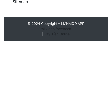
Sitemap
©
2024
Copyright – LMHMOD.APP
tải video facebook
|
Vay Tiền Online