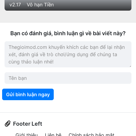
v2.17
Vô hạn Tiền
Bạn có đánh giá, bình luận gì về bài viết này?
Gửi bình luận ngay
Footer Left
Giới thiệu
Liên hệ
Chính sách bảo mật