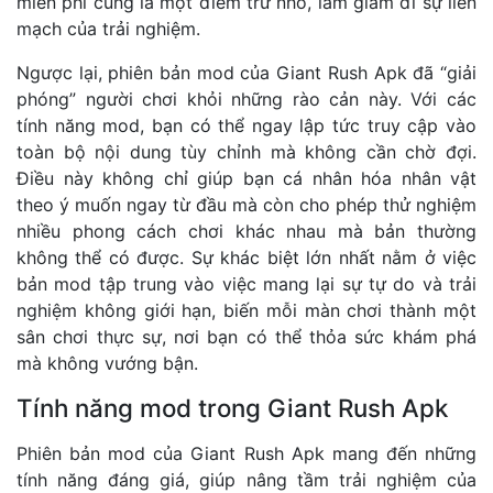
miễn phí cũng là một điểm trừ nhỏ, làm giảm đi sự liền
mạch của trải nghiệm.
Ngược lại, phiên bản mod của Giant Rush Apk đã “giải
phóng” người chơi khỏi những rào cản này. Với các
tính năng mod, bạn có thể ngay lập tức truy cập vào
toàn bộ nội dung tùy chỉnh mà không cần chờ đợi.
Điều này không chỉ giúp bạn cá nhân hóa nhân vật
theo ý muốn ngay từ đầu mà còn cho phép thử nghiệm
nhiều phong cách chơi khác nhau mà bản thường
không thể có được. Sự khác biệt lớn nhất nằm ở việc
bản mod tập trung vào việc mang lại sự tự do và trải
nghiệm không giới hạn, biến mỗi màn chơi thành một
sân chơi thực sự, nơi bạn có thể thỏa sức khám phá
mà không vướng bận.
Tính năng mod trong Giant Rush Apk
Phiên bản mod của Giant Rush Apk mang đến những
tính năng đáng giá, giúp nâng tầm trải nghiệm của