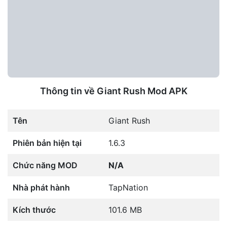
Thông tin về Giant Rush Mod APK
Tên
Giant Rush
Phiên bản hiện tại
1.6.3
Chức năng MOD
N/A
Nhà phát hành
TapNation
Kích thước
101.6 MB