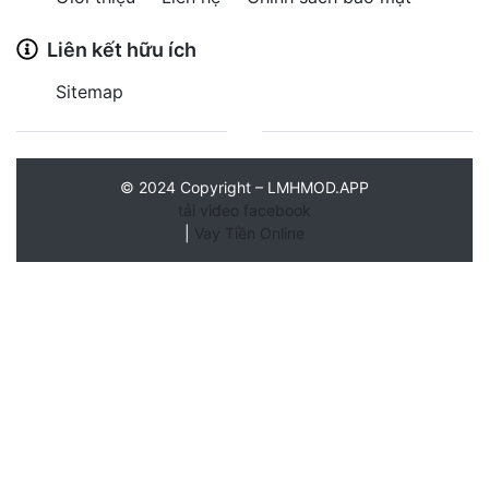
Liên kết hữu ích
Sitemap
©
2024
Copyright – LMHMOD.APP
tải video facebook
|
Vay Tiền Online