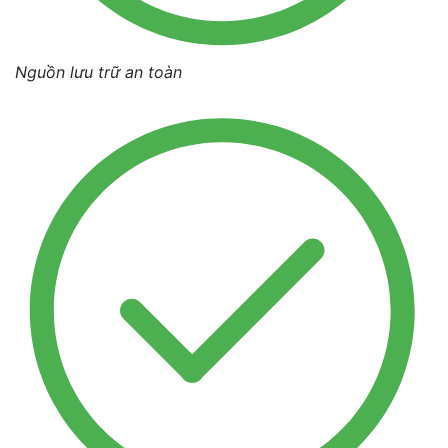
Nguồn lưu trữ an toàn