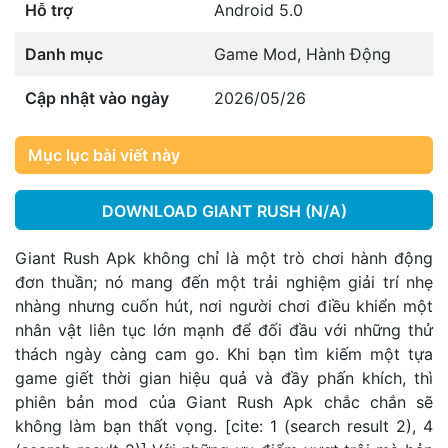
Hỗ trợ
Android 5.0
Danh mục
Game Mod
,
Hành Động
Cập nhật vào ngày
2026/05/26
Mục lục bài viết này
DOWNLOAD GIANT RUSH (N/A)
Giant Rush Apk không chỉ là một trò chơi hành động
đơn thuần; nó mang đến một trải nghiệm giải trí nhẹ
nhàng nhưng cuốn hút, nơi người chơi điều khiển một
nhân vật liên tục lớn mạnh để đối đầu với những thử
thách ngày càng cam go. Khi bạn tìm kiếm một tựa
game giết thời gian hiệu quả và đầy phấn khích, thì
phiên bản mod của Giant Rush Apk chắc chắn sẽ
không làm bạn thất vọng. [cite: 1 (search result 2), 4