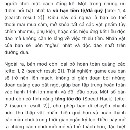
người chơi một cách đáng kể. Một trong những ưu
điểm nổi bật nhất là
vô hạn tiền tệ/đá quý
[cite: 1, 4
(search result 2)]. Điều này có nghĩa là bạn có thể
thoải mái mua sắm, mở khóa tất cả các vật phẩm tùy
chỉnh như mũ, phụ kiện, hoặc các hiệu ứng kết liễu độc
đáo mà không cần lo lắng về việc thiếu tiền. Nhân vật
của bạn sẽ luôn “ngầu” nhất và độc đáo nhất trên
đường đua.
Ngoài ra, bản mod còn loại bỏ hoàn toàn quảng cáo
[cite: 1, 2 (search result 2)]. Trải nghiệm game của bạn
sẽ trở nên liền mạch, không bị gián đoạn bởi những
đoạn quảng cáo bất ngờ, giúp bạn tập trung hoàn toàn
vào hành trình lớn mạnh và đối đầu boss. Một số bản
mod còn có tính năng
tăng tốc độ
(Speed Hack) [cite:
2 (search result 2)], cho phép bạn di chuyển nhanh
hơn, thu thập vật phẩm hiệu quả hơn và hoàn thành
các màn chơi trong thời gian ngắn kỷ lục. Điều này mở
ra những cách chơi mới mẻ và thử thách hơn, đặc biệt