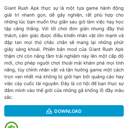
Giant Rush Apk thực sự là một tựa game hành động
giải trí nhanh gọn, dễ gây nghiện, rất phù hợp cho
những lúc bạn muốn thư giãn sau giờ làm việc hay học
tập căng thẳng. Với lối chơi đơn giản nhưng đầy thử
thách, cảm giác được điều khiển nhân vật lớn mạnh và
đập tan mọi thứ chắc chắn sẽ mang lại những phút
giây sảng khoái. Phiên bản mod của Giant Rush Apk
thậm chí còn nâng tầm trải nghiệm này lên một cấp độ
mới, cho phép người chơi thoải mái khám phá mọi tính
năng, tùy chỉnh nhân vật và tận hưởng game một cách
trọn vẹn nhất mà không bị giới hạn bởi quảng cáo hay
việc cày cuốc tài nguyên. Đây là cơ hội để bạn thực sự
đắm mình vào thế giới của những gã khổng lồ đầy màu
sắc.
DOWNLOAD