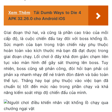
Xem Thêm
Tải Dumb Ways to Die 4
APK 32.26.0 cho Android iOS
Giai đoạn thứ hai, và cũng là phần cao trào của mỗi
cấp độ, là cuộc chiến đấu tay đôi với boss khổng lồ.
Sức mạnh của bạn trong trận chiến này phụ thuộc
hoàn toàn vào kích thước mà bạn đã đạt được trong
giai đoạn chạy. Lối chơi ở đây khá đơn giản: chạm liên
tục vào màn hình để gây sát thương lên boss. Tuy
nhiên, boss cũng sẽ phản công, đòi hỏi bạn phải có
phản xạ nhanh nhạy để né tránh đòn đánh và bảo toàn
thể lực. Thắng hay bại phụ thuộc vào việc bạn đã
chuẩn bị tốt đến mức nào trong phần chạy và khả
năng kiểm soát nhịp độ chiến đấu của mình.