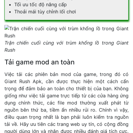
Tối ưu tốc độ nâng cấp
Thoải mái tùy chỉnh lối chơi
Trận chiến cuối cùng với trùm khổng lồ trong Giant
Rush
Tải game mod an toàn
Việc tải các phiên bản mod của game, trong đó có
Giant Rush Apk, cần được thực hiện một cách cẩn
trọng để đảm bảo an toàn cho thiết bị của bạn. Không
giống như việc tải game trực tiếp từ các cửa hàng ứng
dụng chính thức, các file mod thường xuất phát từ
nguồn bên thứ ba, tiềm ẩn nhiều rủi ro. Chính vì vậy,
điều quan trọng nhất là bạn phải luôn kiểm tra nguồn
tải về. Hãy ưu tiên các trang web uy tín, có cộng đồng
người dùng lớn và nhận được nhiều đánh giá tích cực.