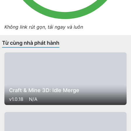
Không link rút gọn, tải ngay và luôn
Từ cùng nhà phát hành
Craft & Mine 3D: Idle Merge
v1.0.18
N/A