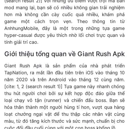
(search result 2)] Với những ưu điểm vượt trội mà bản
mod mang lại, bạn sẽ có nhiều không gian trải nghiệm
hơn mà không cần cày cuốc quá nhiều, khám phá
game một cách trọn vẹn. Theo thông tin từ
AnhhungMobile, đây là một trong những tựa game
hyper-casual được yêu thích nhờ lối chơi trực quan và
tính giải trí cao.
Giới thiệu tổng quan về Giant Rush Apk
Giant Rush Apk là sản phẩm của nhà phát triển
TapNation, ra mắt lần đầu tiên trên iOS vào tháng 10
năm 2020 và trên Android vào tháng 12 cùng năm.
[cite: 1, 2 (search result 1)] Tựa game này nhanh chóng
thu hút người chơi bởi sự kết hợp độc đáo giữa thể
loại chạy vô tận (runner) và chiến đấu boss. Bạn sẽ
hóa thân thành một người hùng tí hon, vượt qua hàng
loạt chướng ngại vật để thu thập các nhân vật cùng
màu, từ đó tăng kích thước và sức mạnh, chuẩn bị cho
cuộc đối đầu cuối cùng với một con boss khổng lồ.