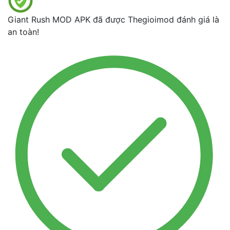
Giant Rush MOD APK đã được Thegioimod đánh giá là
an toàn!