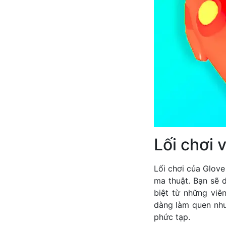
Lối chơi 
Lối chơi của Glov
ma thuật. Bạn sẽ 
biệt từ những viê
dàng làm quen như
phức tạp.