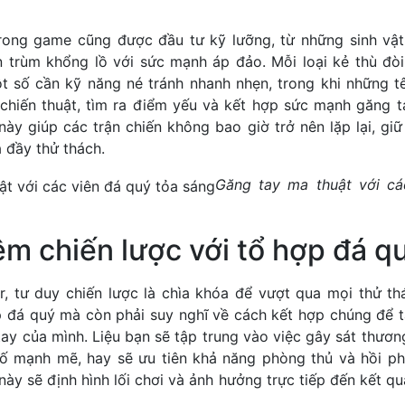
rong game cũng được đầu tư kỹ lưỡng, từ những sinh vậ
 trùm khổng lồ với sức mạnh áp đảo. Mỗi loại kẻ thù đòi
t số cần kỹ năng né tránh nhanh nhẹn, trong khi những tê
 chiến thuật, tìm ra điểm yếu và kết hợp sức mạnh găng 
này giúp các trận chiến không bao giờ trở nên lặp lại, gi
 đầy thử thách.
Găng tay ma thuật với cá
ệm chiến lược với tổ hợp đá q
, tư duy chiến lược là chìa khóa để vượt qua mọi thử th
p đá quý mà còn phải suy nghĩ về cách kết hợp chúng để t
ay của mình. Liệu bạn sẽ tập trung vào việc gây sát thươ
ố mạnh mẽ, hay sẽ ưu tiên khả năng phòng thủ và hồi ph
này sẽ định hình lối chơi và ảnh hưởng trực tiếp đến kết q