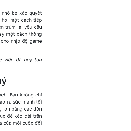
t nhỏ bé xảo quyệt
 hỏi một cách tiếp
n trùm lại yêu cầu
tay một cách thông
ữ cho nhịp độ game
c viên đá quý tỏa
uý
ách. Bạn không chỉ
ạo ra sức mạnh tối
ng lớn bằng các đòn
ục để kéo dài trận
uả của mỗi cuộc đối