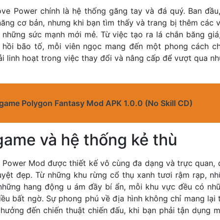
ve Power chính là hệ thống găng tay và đá quý. Ban đầu
ăng cơ bản, nhưng khi bạn tìm thấy và trang bị thêm các 
những sức mạnh mới mẻ. Từ việc tạo ra lá chắn băng giá,
u hồi bão tố, mỗi viên ngọc mang đến một phong cách chi
i linh hoạt trong việc thay đổi và nâng cấp để vượt qua 
 game Polygon Fantasy Mod APK 1.0.0 (No Skill CD)
game và hệ thống kẻ thù
e Power Mod được thiết kế vô cùng đa dạng và trực quan, 
uyệt đẹp. Từ những khu rừng cổ thụ xanh tươi rậm rạp, nh
những hang động u ám đầy bí ẩn, mỗi khu vực đều có nh
iều bất ngờ. Sự phong phú về địa hình không chỉ mang lại t
 hưởng đến chiến thuật chiến đấu, khi bạn phải tận dụng m