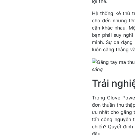
lợi thế.
Hệ thống kẻ thù t
cho đến những tên
cận khác nhau. Mộ
bạn phải suy nghĩ
minh. Sự đa dạng 
luôn căng thẳng và
sáng
Trải nghi
Trong Glove Power
đơn thuần thu thậ
ưu nhất cho găng t
tấn công nguyên t
chiến? Quyết định 
đầu.