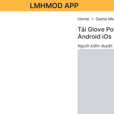
LMHMOD APP
Skip to content
Home
Game M
Tải Glove P
Android iOs
Người kiểm duyệt: