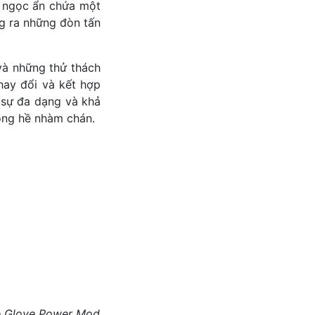
n ngọc ẩn chứa một
g ra những đòn tấn
 và những thử thách
hay đổi và kết hợp
 sự đa dạng và khả
hông hề nhàm chán.
 Glove Power Mod