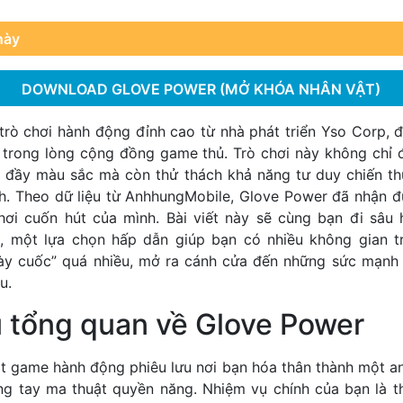
này
DOWNLOAD GLOVE POWER (MỞ KHÓA NHÂN VẬT)
trò chơi hành động đỉnh cao từ nhà phát triển Yso Corp, 
 trong lòng cộng đồng game thủ. Trò chơi này không chỉ 
o đầy màu sắc mà còn thử thách khả năng tư duy chiến t
nh. Theo dữ liệu từ AnhhungMobile, Glove Power đã nhận đ
chơi cuốn hút của mình. Bài viết này sẽ cùng bạn đi sâu
d
, một lựa chọn hấp dẫn giúp bạn có nhiều không gian t
ày cuốc” quá nhiều, mở ra cánh cửa đến những sức mạnh
u.
u tổng quan về Glove Power
t game hành động phiêu lưu nơi bạn hóa thân thành một a
ng tay ma thuật quyền năng. Nhiệm vụ chính của bạn là t