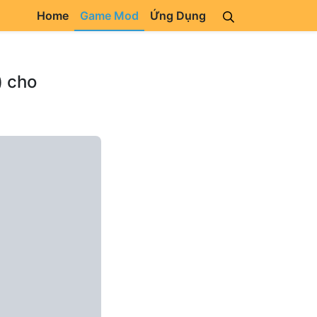
Home
Game Mod
Ứng Dụng
) cho