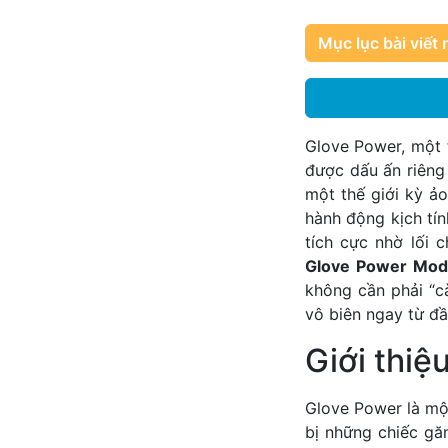
Mục lục bài viết 
Glove Power, một 
được dấu ấn riêng
một thế giới kỳ ả
hành động kịch tí
tích cực nhờ lối 
Glove Power Mo
không cần phải “c
vô biên ngay từ đầ
Giới thiệ
Glove Power là mộ
bị những chiếc gă