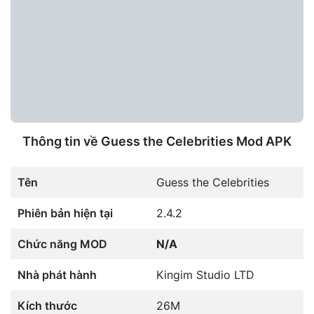
Thông tin về Guess the Celebrities Mod APK
Tên
Guess the Celebrities
Phiên bản hiện tại
2.4.2
Chức năng MOD
N/A
Nhà phát hành
Kingim Studio LTD
Kích thước
26M