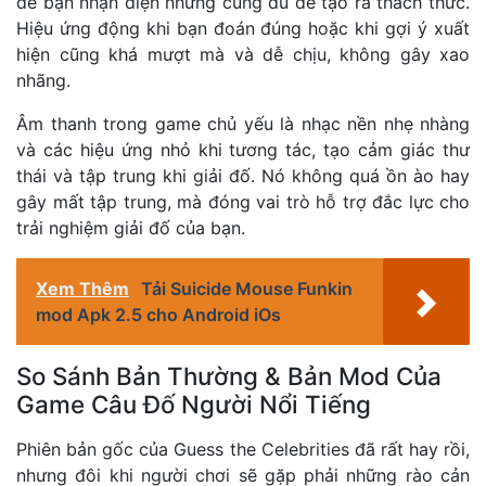
để bạn nhận diện nhưng cũng đủ để tạo ra thách thức.
Hiệu ứng động khi bạn đoán đúng hoặc khi gợi ý xuất
hiện cũng khá mượt mà và dễ chịu, không gây xao
nhãng.
Âm thanh trong game chủ yếu là nhạc nền nhẹ nhàng
và các hiệu ứng nhỏ khi tương tác, tạo cảm giác thư
thái và tập trung khi giải đố. Nó không quá ồn ào hay
gây mất tập trung, mà đóng vai trò hỗ trợ đắc lực cho
trải nghiệm giải đố của bạn.
Xem Thêm
Tải Suicide Mouse Funkin
mod Apk 2.5 cho Android iOs
So Sánh Bản Thường & Bản Mod Của
Game Câu Đố Người Nổi Tiếng
Phiên bản gốc của Guess the Celebrities đã rất hay rồi,
nhưng đôi khi người chơi sẽ gặp phải những rào cản