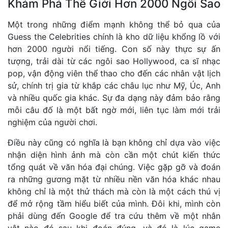
Khám Phá Thế Giới Hơn 2000 Ngôi Sao
Một trong những điểm mạnh không thể bỏ qua của
Guess the Celebrities chính là kho dữ liệu khổng lồ với
hơn 2000 người nổi tiếng. Con số này thực sự ấn
tượng, trải dài từ các ngôi sao Hollywood, ca sĩ nhạc
pop, vận động viên thể thao cho đến các nhân vật lịch
sử, chính trị gia từ khắp các châu lục như Mỹ, Úc, Anh
và nhiều quốc gia khác. Sự đa dạng này đảm bảo rằng
mỗi câu đố là một bất ngờ mới, liên tục làm mới trải
nghiệm của người chơi.
Điều này cũng có nghĩa là bạn không chỉ dựa vào việc
nhận diện hình ảnh mà còn cần một chút kiến thức
tổng quát về văn hóa đại chúng. Việc gặp gỡ và đoán
ra những gương mặt từ nhiều nền văn hóa khác nhau
không chỉ là một thử thách mà còn là một cách thú vị
để mở rộng tầm hiểu biết của mình. Đôi khi, mình còn
phải dùng đến Google để tra cứu thêm về một nhân