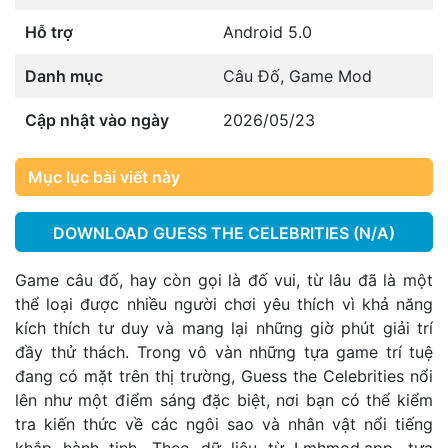
Hỗ trợ
Android 5.0
Danh mục
Câu Đố
,
Game Mod
Cập nhật vào ngày
2026/05/23
Mục lục bài viết này
DOWNLOAD GUESS THE CELEBRITIES (N/A)
Game câu đố, hay còn gọi là đố vui, từ lâu đã là một
thể loại được nhiều người chơi yêu thích vì khả năng
kích thích tư duy và mang lại những giờ phút giải trí
đầy thử thách. Trong vô vàn những tựa game trí tuệ
đang có mặt trên thị trường, Guess the Celebrities nổi
lên như một điểm sáng đặc biệt, nơi bạn có thể kiểm
tra kiến thức về các ngôi sao và nhân vật nổi tiếng
khắp hành tinh. Theo dữ liệu từ Lmhmod.app, tựa