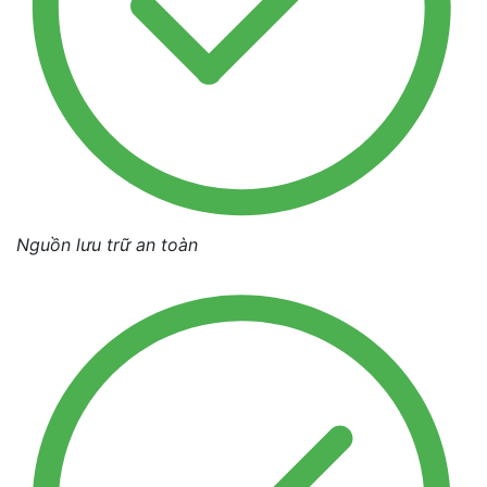
Nguồn lưu trữ an toàn