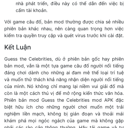
nhà phát triển, điều này có thể dẫn đến việc bị
cấm tài khoản.
Với game câu đố, bản mod thường được chia sẻ nhiều
phiên bản khác nhau, nên càng quan trọng hơn việc
kiểm tra quyền truy cập và quét virus trước khi cài đặt.
Kết Luận
Guess the Celebrities, dù ở phiên bản gốc hay phiên
bản mod, vẫn là một tựa game câu đố người nổi tiếng
đáng chơi dành cho những ai đam mê thể loại trí tuệ
và muốn thử thách khả năng nhận diện người nổi tiếng
của mình. Nó không chỉ mang lại niềm vui giải đố mà
còn là một cách thú vị để mở rộng kiến thức văn hóa.
Phiên bản mod Guess the Celebrities mod APK đặc
biệt hữu ích cho những người chơi muốn một trải
nghiệm liền mạch, không bị gián đoạn và thoải mái
khám phá mọi ngóc ngách của game mà không gặp
phải các rào cản thông thường. Hãy tải game và tự