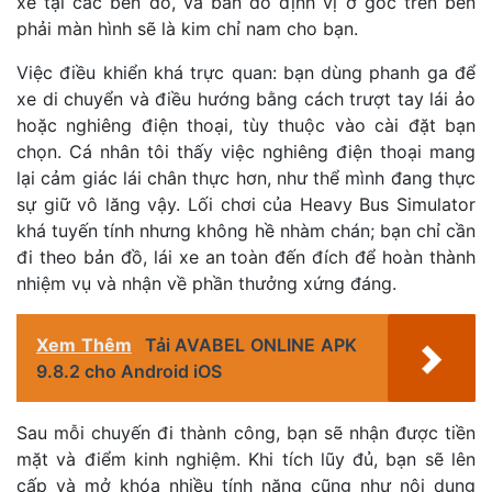
xe tại các bến đỗ, và bản đồ định vị ở góc trên bên
phải màn hình sẽ là kim chỉ nam cho bạn.
Việc điều khiển khá trực quan: bạn dùng phanh ga để
xe di chuyển và điều hướng bằng cách trượt tay lái ảo
hoặc nghiêng điện thoại, tùy thuộc vào cài đặt bạn
chọn. Cá nhân tôi thấy việc nghiêng điện thoại mang
lại cảm giác lái chân thực hơn, như thể mình đang thực
sự giữ vô lăng vậy. Lối chơi của Heavy Bus Simulator
khá tuyến tính nhưng không hề nhàm chán; bạn chỉ cần
đi theo bản đồ, lái xe an toàn đến đích để hoàn thành
nhiệm vụ và nhận về phần thưởng xứng đáng.
Xem Thêm
Tải AVABEL ONLINE APK
9.8.2 cho Android iOS
Sau mỗi chuyến đi thành công, bạn sẽ nhận được tiền
mặt và điểm kinh nghiệm. Khi tích lũy đủ, bạn sẽ lên
cấp và mở khóa nhiều tính năng cũng như nội dung