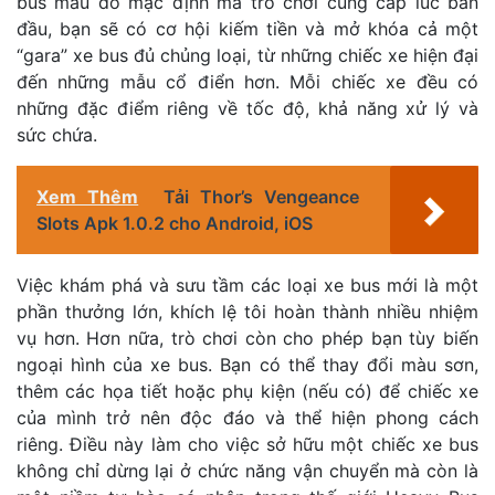
bus màu đỏ mặc định mà trò chơi cung cấp lúc ban
đầu, bạn sẽ có cơ hội kiếm tiền và mở khóa cả một
“gara” xe bus đủ chủng loại, từ những chiếc xe hiện đại
đến những mẫu cổ điển hơn. Mỗi chiếc xe đều có
những đặc điểm riêng về tốc độ, khả năng xử lý và
sức chứa.
Xem Thêm
Tải Thor’s Vengeance
Slots Apk 1.0.2 cho Android, iOS
Việc khám phá và sưu tầm các loại xe bus mới là một
phần thưởng lớn, khích lệ tôi hoàn thành nhiều nhiệm
vụ hơn. Hơn nữa, trò chơi còn cho phép bạn tùy biến
ngoại hình của xe bus. Bạn có thể thay đổi màu sơn,
thêm các họa tiết hoặc phụ kiện (nếu có) để chiếc xe
của mình trở nên độc đáo và thể hiện phong cách
riêng. Điều này làm cho việc sở hữu một chiếc xe bus
không chỉ dừng lại ở chức năng vận chuyển mà còn là