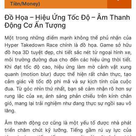
Tiền/Money)
Đồ Họa – Hiệu Ứng Tốc Độ – Âm Thanh
Động Cơ Ấn Tượng
Một trong những điểm mạnh không thể phủ nhận của
Hyper Takedown Race chính là đồ họa. Game sở hữu
đồ họa 3D tuyệt đẹp, chi tiết sắc nét từ ngoại hình xe,
môi trường đường đua cho đến các hiệu ứng thời tiết.
Khi đạt tốc độ cao, hiệu ứng làm mờ cảnh vật xung
quanh (motion blur) được thể hiện rất chân thực, tạo
cảm giác về tốc độ phi mã và sự kịch tính của cuộc
đua. Từ góc nhìn thứ nhất, bạn sẽ cảm nhận rõ hơn sự
rung lắc của xe, ánh sáng phản chiếu trên kính chắn
gió, mang lại trải nghiệm như đang thực sự ngồi sau vô
lăng.
Âm thanh động cơ cũng là một yếu tố được nhà phát
triển chăm chút kỹ lưỡng. Tiếng gầm rú uy lực của