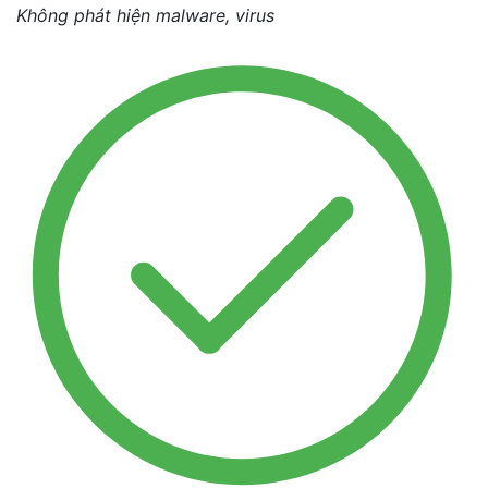
Không phát hiện malware, virus