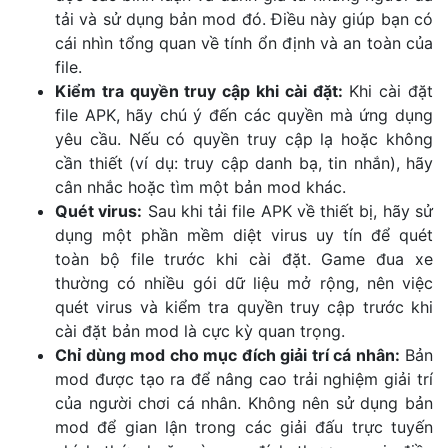
tải và sử dụng bản mod đó. Điều này giúp bạn có
cái nhìn tổng quan về tính ổn định và an toàn của
file.
Kiểm tra quyền truy cập khi cài đặt:
Khi cài đặt
file APK, hãy chú ý đến các quyền mà ứng dụng
yêu cầu. Nếu có quyền truy cập lạ hoặc không
cần thiết (ví dụ: truy cập danh bạ, tin nhắn), hãy
cân nhắc hoặc tìm một bản mod khác.
Quét virus:
Sau khi tải file APK về thiết bị, hãy sử
dụng một phần mềm diệt virus uy tín để quét
toàn bộ file trước khi cài đặt. Game đua xe
thường có nhiều gói dữ liệu mở rộng, nên việc
quét virus và kiểm tra quyền truy cập trước khi
cài đặt bản mod là cực kỳ quan trọng.
Chỉ dùng mod cho mục đích giải trí cá nhân:
Bản
mod được tạo ra để nâng cao trải nghiệm giải trí
của người chơi cá nhân. Không nên sử dụng bản
mod để gian lận trong các giải đấu trực tuyến