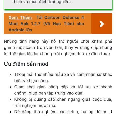
thích và mục đích trải nghiệm.
Xem Thêm
Tải Cartoon Defense 4
Mod Apk 1.2.7 (Vô Hạn Tiền) cho
Android iOs
Những tính năng này hỗ trợ người chơi khám phá
game một cách trọn vẹn hơn, thay vì cung cấp những
lợi thế gian lận làm hỏng trải nghiệm đua xe đích thực.
Ưu điểm bản mod
Thoải mái thử nhiều mẫu xe và cảm nhận sự khác
biệt về hiệu năng.
Giảm thời gian nâng cấp và tối ưu xe nhanh
chóng, giúp bạn tập trung vào đua.
Không bị quảng cáo chen ngang giữa cuộc đua,
trải nghiệm mượt mà.
Dễ dàng thử nghiệm các setup, tuning để build