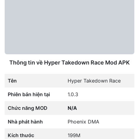
Thông tin về Hyper Takedown Race Mod APK
Tên
Hyper Takedown Race
Phiên bản hiện tại
1.0.3
Chức năng MOD
N/A
Nhà phát hành
Phoenix DMA
Kích thước
199M