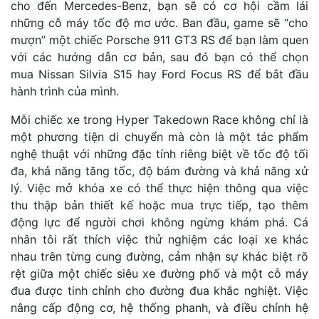
cho đến Mercedes-Benz, bạn sẽ có cơ hội cầm lái
những cỗ máy tốc độ mơ ước. Ban đầu, game sẽ “cho
mượn” một chiếc Porsche 911 GT3 RS để bạn làm quen
với các hướng dẫn cơ bản, sau đó bạn có thể chọn
mua Nissan Silvia S15 hay Ford Focus RS để bắt đầu
hành trình của mình.
Mỗi chiếc xe trong Hyper Takedown Race không chỉ là
một phương tiện di chuyển mà còn là một tác phẩm
nghệ thuật với những đặc tính riêng biệt về tốc độ tối
đa, khả năng tăng tốc, độ bám đường và khả năng xử
lý. Việc mở khóa xe có thể thực hiện thông qua việc
thu thập bản thiết kế hoặc mua trực tiếp, tạo thêm
động lực để người chơi không ngừng khám phá. Cá
nhân tôi rất thích việc thử nghiệm các loại xe khác
nhau trên từng cung đường, cảm nhận sự khác biệt rõ
rệt giữa một chiếc siêu xe đường phố và một cỗ máy
đua được tinh chỉnh cho đường đua khắc nghiệt. Việc
nâng cấp động cơ, hệ thống phanh, và điều chỉnh hệ