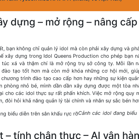
ây dựng – mở rộng – nâng cấp
t, bạn không chỉ quản lý idol mà còn phải xây dựng và phát
chế xây dựng trong Idol Queens Production cho phép bạn 
ý túc xá và thậm chí là mở rộng trụ sở công ty. Mỗi lần 
t đào tạo tốt hơn mà còn mở khóa những cơ hội mới, giú
g chương trình đào tạo cao cấp hơn hay những sự kiện quả
ăn phòng nhỏ bé, mình dần dần xây dựng được một tòa nhà
đại cho các idol thực sự rất phấn khích. Việc mở rộng quy
n, đòi hỏi khả năng quản lý tài chính và nhân sự sắc bén hơ
Cảnh các idol đang biểu 
ết – tính chân thực – AI vận hà