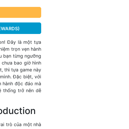
EWARDS)
on! Đây là một tựa
hiệm trọn vẹn hành
Nếu bạn từng ngưỡng
 chưa bao giờ hình
t, thì tựa game này
mình. Đặc biệt, với
ận hành độc đáo mà
ệ thống trở nên dễ
oduction
ai trò của một nhà