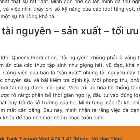
hất thật sự rất “đã”. Mình còn nhớ có lần mình đã thử ng
 và việc nhìn thấy chỉ số kỹ năng của các idol tăng vọt, r
 một sự hài lòng khó tả.
tài nguyên – sản xuất – tối ưu
 Idol Queens Production, “tài nguyên” không phải là vàng 
m ẩn của các thực tập sinh như giọng hát, vũ đạo, khả nă
u. Công việc của bạn là “sản xuất” những tài nguyên này 
ọc chuyên sâu và bài kiểm tra định kỳ. Mỗi phòng thu, phò
nơi tài năng được mài giũa. Việc tối ưu hóa hệ thống tài 
lược rõ ràng: phân bổ thời gian hợp lý, đầu tư vào đúng lo
át huy tối đa sở trường của họ. Mình từng mắc lỗi khi ch
óm mất cân bằng. Sau này, mình nhận ra rằng việc đa dạ
ìa khóa để tạo nên một nhóm nhạc toàn diện.
rk Tank Tycoon Mod APK 1.41 (Menu, Vô Hạn Tiền)