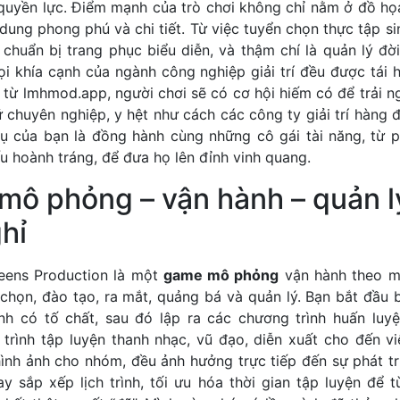
quyền lực. Điểm mạnh của trò chơi không chỉ nằm ở đồ họ
dung phong phú và chi tiết. Từ việc tuyển chọn thực tập si
 chuẩn bị trang phục biểu diễn, và thậm chí là quản lý đờ
ọi khía cạnh của ngành công nghiệp giải trí đều được tái 
u từ
lmhmod.app
, người chơi sẽ có cơ hội hiếm có để trải n
 chuyên nghiệp, y hệt như cách các công ty giải trí hàng
ụ của bạn là đồng hành cùng những cô gái tài năng, từ 
 hoành tráng, để đưa họ lên đỉnh vinh quang.
 mô phỏng – vận hành – quản 
hỉ
ueens Production là một
game mô phỏng
vận hành theo m
 chọn, đào tạo, ra mắt, quảng bá và quản lý. Bạn bắt đầu 
nh có tố chất, sau đó lập ra các chương trình huấn luy
h trình tập luyện thanh nhạc, vũ đạo, diễn xuất cho đến 
ình ảnh cho nhóm, đều ảnh hưởng trực tiếp đến sự phát tri
y sắp xếp lịch trình, tối ưu hóa thời gian tập luyện để 