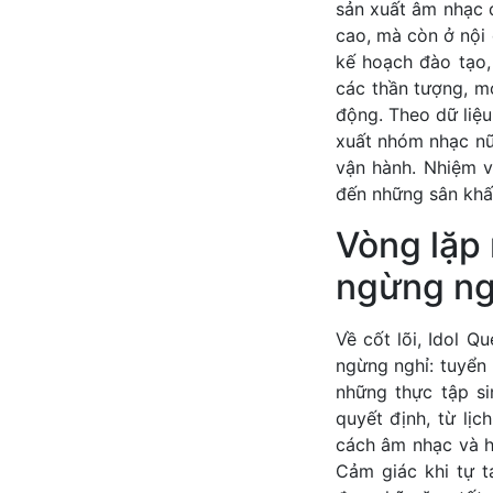
sản xuất âm nhạc 
cao, mà còn ở nội 
kế hoạch đào tạo,
các thần tượng, m
động. Theo dữ liệ
xuất nhóm nhạc nữ
vận hành. Nhiệm v
đến những sân khấu
Vòng lặp
ngừng ng
Về cốt lõi, Idol Q
ngừng nghỉ: tuyển
những thực tập si
quyết định, từ lịc
cách âm nhạc và h
Cảm giác khi tự ta