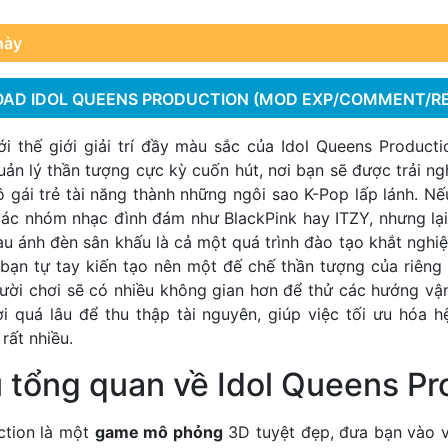
này
AD IDOL QUEENS PRODUCTION (MOD EXP/COMMENT/R
 thế giới giải trí đầy màu sắc của Idol Queens Producti
n lý thần tượng cực kỳ cuốn hút, nơi bạn sẽ được trải ng
ô gái trẻ tài năng thành những ngôi sao K-Pop lấp lánh. 
các nhóm nhạc đình đám như BlackPink hay ITZY, nhưng lại
 ánh đèn sân khấu là cả một quá trình đào tạo khắt nghiệ
 bạn tự tay kiến tạo nên một đế chế thần tượng của riêng 
ười chơi sẽ có nhiều không gian hơn để thử các hướng v
i quá lâu để thu thập tài nguyên, giúp việc tối ưu hóa h
rất nhiều.
u tổng quan về Idol Queens Pr
ction là một
game mô phỏng
3D tuyệt đẹp, đưa bạn vào v