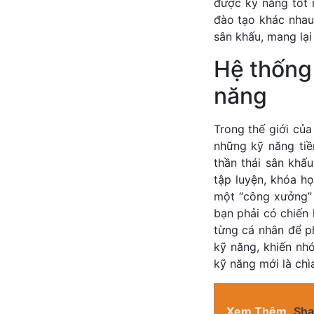
được kỹ năng tốt n
đào tạo khác nhau,
sân khấu, mang lại
Hệ thống 
năng
Trong thế giới của
những kỹ năng tiề
thần thái sân khấ
tập luyện, khóa h
một “công xưởng” 
bạn phải có chiến 
từng cá nhân để ph
kỹ năng, khiến nh
kỹ năng mới là ch
Xem Thêm
Sha