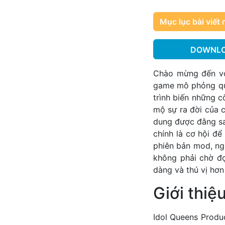
Mục lục bài viết 
DOWNLO
Chào mừng đến với
game mô phỏng quả
trình biến những c
mộ sự ra đời của 
dung được đằng sau
chính là cơ hội để
phiên bản mod, ng
không phải chờ đợ
dàng và thú vị hơn 
Giới thiệ
Idol Queens Produ