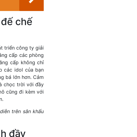
 đế chế
 triển công ty giải
nâng cấp các phòng
nâng cấp không chỉ
p các idol của bạn
ng bá lớn hơn. Cảm
 chọc trời với đầy
 mô cũng đi kèm với
n.
diễn trên sân khấu
nh đầy