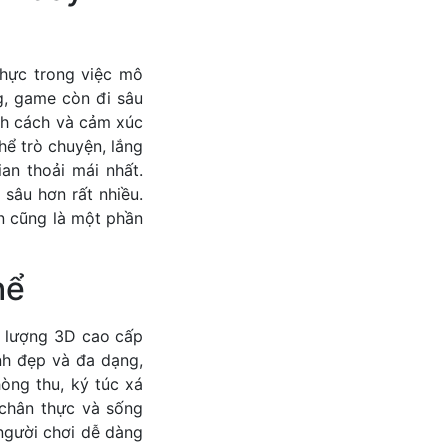
thực trong việc mô
g, game còn đi sâu
nh cách và cảm xúc
hể trò chuyện, lắng
an thoải mái nhất.
sâu hơn rất nhiều.
n cũng là một phần
hể
t lượng 3D cao cấp
nh đẹp và đa dạng,
òng thu, ký túc xá
 chân thực và sống
người chơi dễ dàng