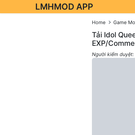
LMHMOD APP
Skip to content
Home
Game M
Tải Idol Qu
EXP/Commen
Người kiểm duyệt: