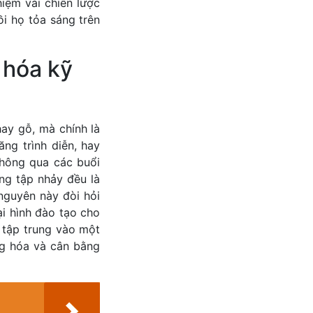
hiệm vài chiến lược
ồi họ tỏa sáng trên
 hóa kỹ
hay gỗ, mà chính là
ng trình diễn, hay
thông qua các buổi
ng tập nhảy đều là
nguyên này đòi hỏi
ại hình đào tạo cho
ỉ tập trung vào một
ng hóa và cân bằng