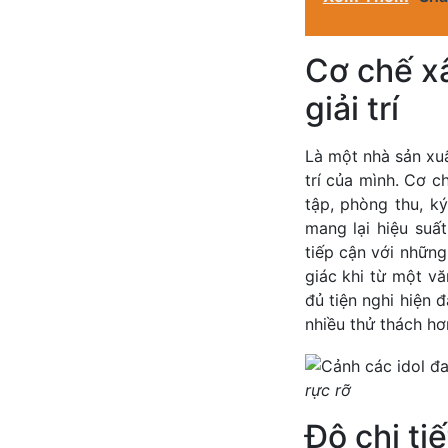
Cơ chế x
giải trí
Là một nhà sản xuấ
trí của mình. Cơ 
tập, phòng thu, k
mang lại hiệu suấ
tiếp cận với nhữn
giác khi từ một v
đủ tiện nghi hiện 
nhiều thử thách hơ
rực rỡ
Độ chi ti