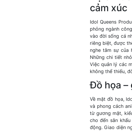
cảm xúc
Idol Queens Produ
phỏng ngành công 
vào đời sống cá n
riêng biệt, được t
nghe tâm sự của h
Những chi tiết nh
Việc quản lý các 
không thể thiếu, đò
Đồ họa – 
Về mặt đồ họa, Id
và phong cách ani
từ gương mặt, kiể
cho đến sân khấu 
động. Giao diện n