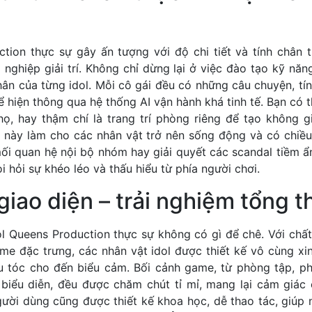
ction thực sự gây ấn tượng với độ chi tiết và tính chân 
nghiệp giải trí. Không chỉ dừng lại ở việc đào tạo kỹ năn
hân của từng idol. Mỗi cô gái đều có những câu chuyện, tí
hể hiện thông qua hệ thống AI vận hành khá tinh tế. Bạn có t
ọ, hay thậm chí là trang trí phòng riêng để tạo không gi
ỏ này làm cho các nhân vật trở nên sống động và có chiều 
mối quan hệ nội bộ nhóm hay giải quyết các scandal tiềm ẩ
i hỏi sự khéo léo và thấu hiểu từ phía người chơi.
giao diện – trải nghiệm tổng t
ol Queens Production thực sự không có gì để chê. Với chấ
me đặc trưng, các nhân vật idol được thiết kế vô cùng xi
u tóc cho đến biểu cảm. Bối cảnh game, từ phòng tập, ph
biểu diễn, đều được chăm chút tỉ mỉ, mang lại cảm giác
gười dùng cũng được thiết kế khoa học, dễ thao tác, giúp 