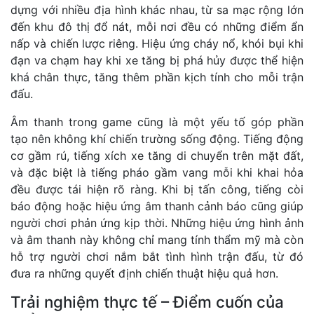
dựng với nhiều địa hình khác nhau, từ sa mạc rộng lớn
đến khu đô thị đổ nát, mỗi nơi đều có những điểm ẩn
nấp và chiến lược riêng. Hiệu ứng cháy nổ, khói bụi khi
đạn va chạm hay khi xe tăng bị phá hủy được thể hiện
khá chân thực, tăng thêm phần kịch tính cho mỗi trận
đấu.
Âm thanh trong game cũng là một yếu tố góp phần
tạo nên không khí chiến trường sống động. Tiếng động
cơ gầm rú, tiếng xích xe tăng di chuyển trên mặt đất,
và đặc biệt là tiếng pháo gầm vang mỗi khi khai hỏa
đều được tái hiện rõ ràng. Khi bị tấn công, tiếng còi
báo động hoặc hiệu ứng âm thanh cảnh báo cũng giúp
người chơi phản ứng kịp thời. Những hiệu ứng hình ảnh
và âm thanh này không chỉ mang tính thẩm mỹ mà còn
hỗ trợ người chơi nắm bắt tình hình trận đấu, từ đó
đưa ra những quyết định chiến thuật hiệu quả hơn.
Trải nghiệm thực tế – Điểm cuốn của