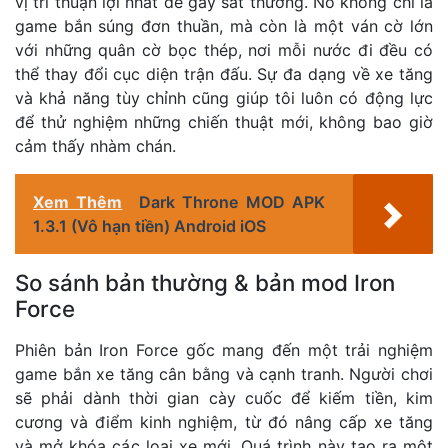
vị trí thuận lợi nhất để gây sát thương. Nó không chỉ là
game bắn súng đơn thuần, mà còn là một ván cờ lớn
với những quân cờ bọc thép, nơi mỗi nước đi đều có
thể thay đổi cục diện trận đấu. Sự đa dạng về xe tăng
và khả năng tùy chỉnh cũng giúp tôi luôn có động lực
để thử nghiệm những chiến thuật mới, không bao giờ
cảm thấy nhàm chán.
Xem Thêm
Dark Throne MOD APK
1.3.1 (Vô hạn tiền) Android iOS
So sánh bản thường & bản mod Iron
Force
Phiên bản Iron Force gốc mang đến một trải nghiệm
game bắn xe tăng cân bằng và cạnh tranh. Người chơi
sẽ phải dành thời gian cày cuốc để kiếm tiền, kim
cương và điểm kinh nghiệm, từ đó nâng cấp xe tăng
và mở khóa các loại xe mới. Quá trình này tạo ra một