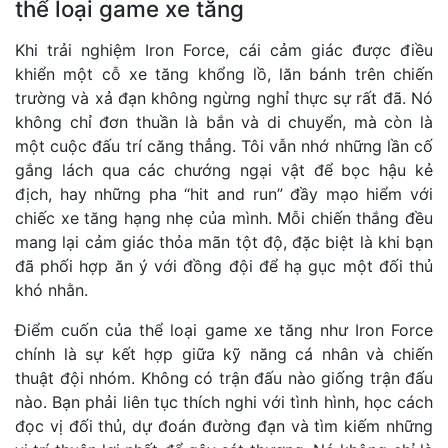
thể loại game xe tăng
Khi trải nghiệm Iron Force, cái cảm giác được điều
khiển một cỗ xe tăng khổng lồ, lăn bánh trên chiến
trường và xả đạn không ngừng nghỉ thực sự rất đã. Nó
không chỉ đơn thuần là bắn và di chuyển, mà còn là
một cuộc đấu trí căng thẳng. Tôi vẫn nhớ những lần cố
gắng lách qua các chướng ngại vật để bọc hậu kẻ
địch, hay những pha “hit and run” đầy mạo hiểm với
chiếc xe tăng hạng nhẹ của mình. Mỗi chiến thắng đều
mang lại cảm giác thỏa mãn tột độ, đặc biệt là khi bạn
đã phối hợp ăn ý với đồng đội để hạ gục một đối thủ
khó nhằn.
Điểm cuốn của thể loại game xe tăng như Iron Force
chính là sự kết hợp giữa kỹ năng cá nhân và chiến
thuật đội nhóm. Không có trận đấu nào giống trận đấu
nào. Bạn phải liên tục thích nghi với tình hình, học cách
đọc vị đối thủ, dự đoán đường đạn và tìm kiếm những