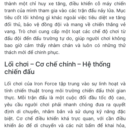
thành một chỉ huy xe tăng, điều khiển cỗ máy chiến
tranh của mình tham gia vào các trận đấu nảy lửa. Mục
tiêu cốt lõi không gì khác ngoài việc tiêu diệt xe tăng
đối thủ, bảo vệ đồng đội và mang về chiến thắng vẻ
vang. Trò chơi cung cấp một loạt các chế độ chơi từ
đấu đội đến đấu trường tự do, giúp người chơi không
bao giờ cảm thấy nhàm chán và luôn có những thử
thách mới để chinh phục.
Lối chơi – Cơ chế chính – Hệ thống
chiến đấu
Lối chơi của Iron Force tập trung vào sự linh hoạt và
tính chiến thuật trong môi trường chiến đấu thời gian
thực. Mỗi trận đấu là một cuộc đối đầu tốc độ cao,
yêu cầu người chơi phải nhanh chóng đưa ra quyết
định di chuyển, nhắm bắn và sử dụng kỹ năng đặc
biệt. Cơ chế điều khiển khá trực quan, với cần điều
khiển ảo để di chuyển và các nút bấm để khai hỏa,