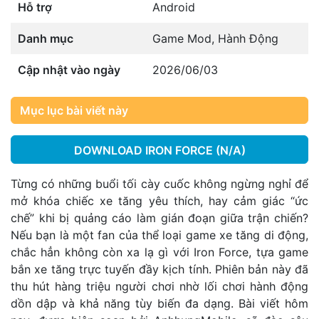
Hỗ trợ
Android
Danh mục
Game Mod
,
Hành Động
Cập nhật vào ngày
2026/06/03
Mục lục bài viết này
DOWNLOAD IRON FORCE (N/A)
Từng có những buổi tối cày cuốc không ngừng nghỉ để
mở khóa chiếc xe tăng yêu thích, hay cảm giác “ức
chế” khi bị quảng cáo làm gián đoạn giữa trận chiến?
Nếu bạn là một fan của thể loại game xe tăng di động,
chắc hẳn không còn xa lạ gì với Iron Force, tựa game
bắn xe tăng trực tuyến đầy kịch tính. Phiên bản này đã
thu hút hàng triệu người chơi nhờ lối chơi hành động
dồn dập và khả năng tùy biến đa dạng. Bài viết hôm