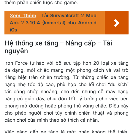
thêm phần chiến lược cho game.
Xem Thêm
Tải Survivalcraft 2 Mod
Apk 2.3.10.4 (Immortal) cho Android
iOs
Hệ thống xe tăng – Nâng cấp – Tài
nguyên
Iron Force tự hào với bộ sưu tập hơn 20 loại xe tăng
đa dạng, mỗi chiếc mang một phong cách và vai trò
riêng biệt trên chiến trường. Từ những chiếc xe tăng
hạng nhẹ tốc độ cao, phù hợp cho lối chơi “du kích”
tấn công chớp nhoáng, cho đến những cỗ máy hạng
nặng có giáp dày, chịu đòn tốt, lý tưởng cho việc tiên
phong mở đường hoặc phòng thủ vững chắc. Điều này
cho phép người chơi tùy chỉnh chiến thuật và phong
cách chơi của mình theo sở thích cá nhân.
Việc nâng cấp xe tăng là một phần không thể thiếu