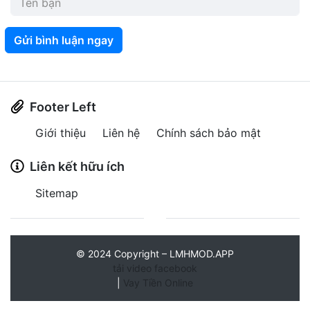
Gửi bình luận ngay
Footer Left
Giới thiệu
Liên hệ
Chính sách bảo mật
Liên kết hữu ích
Sitemap
©
2024
Copyright – LMHMOD.APP
tải video facebook
|
Vay Tiền Online