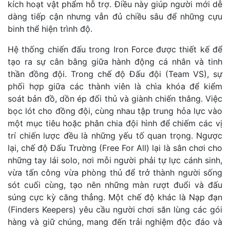
kích hoạt vật phẩm hỗ trợ. Điều này giúp người mới dễ
dàng tiếp cận nhưng vẫn đủ chiều sâu để những cựu
binh thể hiện trình độ.
Hệ thống chiến đấu trong Iron Force được thiết kế để
tạo ra sự cân bằng giữa hành động cá nhân và tinh
thần đồng đội. Trong chế độ Đấu đội (Team VS), sự
phối hợp giữa các thành viên là chìa khóa để kiểm
soát bản đồ, dồn ép đối thủ và giành chiến thắng. Việc
bọc lót cho đồng đội, cùng nhau tập trung hỏa lực vào
một mục tiêu hoặc phân chia đội hình để chiếm các vị
trí chiến lược đều là những yếu tố quan trọng. Ngược
lại, chế độ Đấu Trường (Free For All) lại là sân chơi cho
những tay lái solo, nơi mỗi người phải tự lực cánh sinh,
vừa tấn công vừa phòng thủ để trở thành người sống
sót cuối cùng, tạo nên những màn rượt đuổi và đấu
súng cực kỳ căng thẳng. Một chế độ khác là Nạp đạn
(Finders Keepers) yêu cầu người chơi săn lùng các gói
hàng và giữ chúng, mang đến trải nghiệm độc đáo và