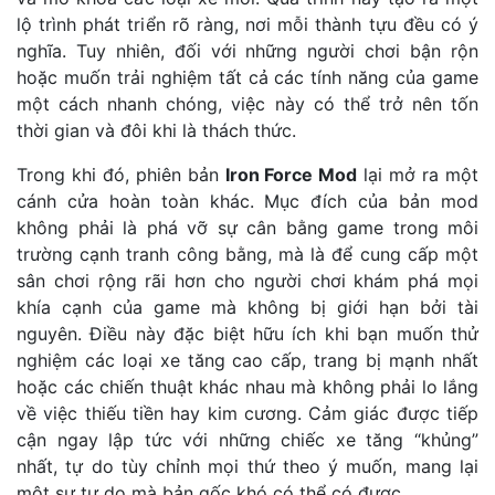
lộ trình phát triển rõ ràng, nơi mỗi thành tựu đều có ý
nghĩa. Tuy nhiên, đối với những người chơi bận rộn
hoặc muốn trải nghiệm tất cả các tính năng của game
một cách nhanh chóng, việc này có thể trở nên tốn
thời gian và đôi khi là thách thức.
Trong khi đó, phiên bản
Iron Force Mod
lại mở ra một
cánh cửa hoàn toàn khác. Mục đích của bản mod
không phải là phá vỡ sự cân bằng game trong môi
trường cạnh tranh công bằng, mà là để cung cấp một
sân chơi rộng rãi hơn cho người chơi khám phá mọi
khía cạnh của game mà không bị giới hạn bởi tài
nguyên. Điều này đặc biệt hữu ích khi bạn muốn thử
nghiệm các loại xe tăng cao cấp, trang bị mạnh nhất
hoặc các chiến thuật khác nhau mà không phải lo lắng
về việc thiếu tiền hay kim cương. Cảm giác được tiếp
cận ngay lập tức với những chiếc xe tăng “khủng”
nhất, tự do tùy chỉnh mọi thứ theo ý muốn, mang lại
một sự tự do mà bản gốc khó có thể có được.