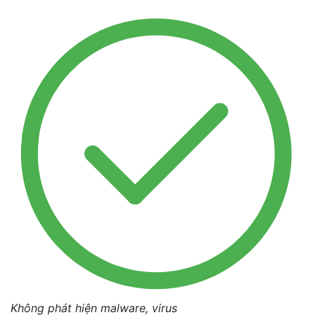
Không phát hiện malware, virus