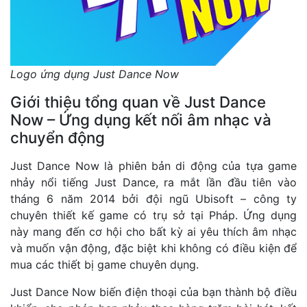
Logo ứng dụng Just Dance Now
Giới thiệu tổng quan về Just Dance
Now – Ứng dụng kết nối âm nhạc và
chuyển động
Just Dance Now là phiên bản di động của tựa game
nhảy nổi tiếng Just Dance, ra mắt lần đầu tiên vào
tháng 6 năm 2014 bởi đội ngũ Ubisoft – công ty
chuyên thiết kế game có trụ sở tại Pháp. Ứng dụng
này mang đến cơ hội cho bất kỳ ai yêu thích âm nhạc
và muốn vận động, đặc biệt khi không có điều kiện để
mua các thiết bị game chuyên dụng.
Just Dance Now biến điện thoại của bạn thành bộ điều