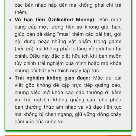
các bản nhạc hấp dẫn mà không phải chi trả
thêm.
Vô hạn tiền (Unlimited Money):
Bản mod
cung cấp một lượng tiền ảo không giới hạn,
giúp bạn dễ dàng “mua” thêm các bài hát, gói
nội dung hoặc những vật phẩm trong game
(nếu có) mà không phải lo lắng về giới hạn tài
chính. Điều này đặc biệt hữu ích khi bạn muốn
tùy chỉnh trải nghiệm của mình hoặc mở khóa
những bài hát yêu thích ngay lập tức.
Trải nghiệm không gián đoạn:
Mặc dù bài
viết gốc không đề cập trực tiếp quảng cáo,
nhưng việc mở khóa cao cấp thường đi kèm
với trải nghiệm không quảng cáo, cho phép
bạn thưởng thức âm nhạc và vũ đạo liên tục
mà không bị chen ngang, giữ vững dòng chảy
cảm xúc của cuộc vui.