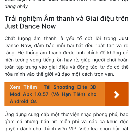
đang nhảy
Trải nghiệm Âm thanh và Giai điệu trên
Just Dance Now
Chất lượng âm thanh là yếu tố cốt lõi trong Just
Dance Now, đảm bảo mỗi bài hát đều “bắt tai” và rõ
ràng. Hệ thống âm thanh được tinh chỉnh để không có
hiện tượng vọng tiếng, ồn hay rè, giúp người chơi hoàn
toàn tập trung vào giai điệu và động tác, từ đó có thể
hòa mình vào thế giới vũ đạo một cách trọn vẹn.
Xem Thêm
Tải Shooting Elite 3D
Mod Apk 1.0.57 (Vô Hạn Tiền) cho
Android iOs
Ứng dụng cung cấp một thư viện nhạc phong phú, bao
gồm cả những bản hit miễn phí và các ca khúc độc
quyền dành cho thành viên VIP. Việc lựa chọn bài hát