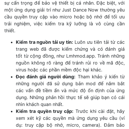
sự cẩn trọng để bảo vệ thiết bị cá nhân. Đặc biệt, với
một ứng dụng giải trí như Just Dance Now thường yêu
cầu quyền truy cập vào micro hoặc bộ nhớ để tối ưu
trải nghiệm, việc kiểm tra kỹ lưỡng là vô cùng cần
thiết.
Kiểm tra nguồn tải uy tín:
Luôn ưu tiên tải từ các
trang web đã được kiểm chứng và có đánh giá
tốt từ cộng đồng, như Lmhmod.app. Tránh những
nguồn không rõ ràng để tránh rủi ro về mã độc,
virus hoặc các phần mềm độc hại khác.
Đọc đánh giá người dùng:
Tham khảo ý kiến từ
những người đã sử dụng bản mod để nắm bắt
các vấn đề tiềm ẩn và mức độ ổn định của ứng
dụng. Những phản hồi thực tế sẽ giúp bạn có cái
nhìn khách quan nhất.
Kiểm tra quyền truy cập:
Trước khi cài đặt, hãy
xem xét kỹ các quyền mà ứng dụng yêu cầu (ví
dụ: truy cập bộ nhớ, micro, camera). Đảm bảo