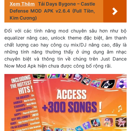
Xem Thêm
Tải Days Bygone – Castle
Defense MOD APK v2.6.4 (Full Tiền,
Kim Cương)
Đối với các tính năng mod chuyên sâu hơn như bộ
equalizer nâng cao, unlock theme đặc biệt, âm thanh
chất lượng cao hay công cụ mix/DJ nâng cao, đây là
những tính năng thường thấy ở ứng dụng âm nhạc
chuyên biệt và thông tin về chúng trên Just Dance
Now Mod Apk hiện chưa được công bố rộng rãi.