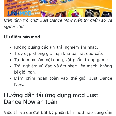
Màn hình trò chơi Just Dance Now hiển thị điểm số và
người chơi
Ưu điểm bản mod
Không quảng cáo khi trải nghiệm âm nhạc.
Truy cập không giới hạn kho bài hát cao cấp.
Tự do mua sắm nội dung, vật phẩm trong game.
Trải nghiệm vũ đạo và âm nhạc liền mạch, không
bị giới hạn.
Đắm chìm hoàn toàn vào thế giới Just Dance
Now.
Hướng dẫn tải ứng dụng mod Just
Dance Now an toàn
Việc tải và cài đặt bất kỳ phiên bản mod nào cũng cần