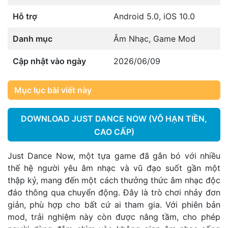
Hỗ trợ
Android 5.0, iOS 10.0
Danh mục
Âm Nhạc
,
Game Mod
Cập nhật vào ngày
2026/06/09
Mục lục bài viết này
DOWNLOAD JUST DANCE NOW (VÔ HẠN TIỀN,
CAO CẤP)
Just Dance Now, một tựa game đã gắn bó với nhiều
thế hệ người yêu âm nhạc và vũ đạo suốt gần một
thập kỷ, mang đến một cách thưởng thức âm nhạc độc
đáo thông qua chuyển động. Đây là trò chơi nhảy đơn
giản, phù hợp cho bất cứ ai tham gia. Với phiên bản
mod, trải nghiệm này còn được nâng tầm, cho phép