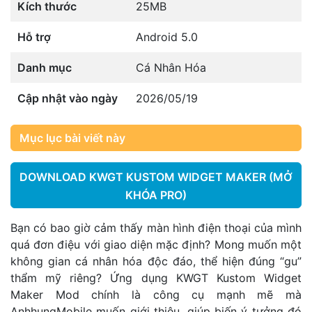
Kích thước
25MB
Hỗ trợ
Android 5.0
Danh mục
Cá Nhân Hóa
Cập nhật vào ngày
2026/05/19
Mục lục bài viết này
DOWNLOAD KWGT KUSTOM WIDGET MAKER (MỞ
KHÓA PRO)
Bạn có bao giờ cảm thấy màn hình điện thoại của mình
quá đơn điệu với giao diện mặc định? Mong muốn một
không gian cá nhân hóa độc đáo, thể hiện đúng “gu”
thẩm mỹ riêng? Ứng dụng KWGT Kustom Widget
Maker Mod chính là công cụ mạnh mẽ mà
AnhhungMobile muốn giới thiệu, giúp biến ý tưởng đó