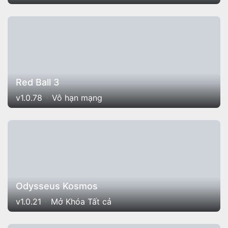
Red Ball 3
v1.0.78
Vô hạn mạng
Odysseus Kosmos
v1.0.21
Mở Khóa Tất cả