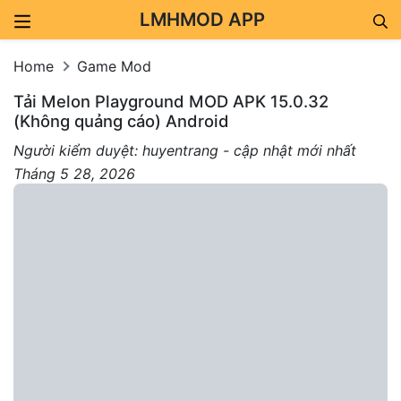
LMHMOD APP
Skip to content
Home
Game Mod
Tải Melon Playground MOD APK 15.0.32
(Không quảng cáo) Android
Người kiểm duyệt: huyentrang - cập nhật mới nhất
Tháng 5 28, 2026