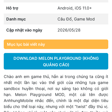
Hỗ trợ
Android, iOS 11.0+
Danh mục
Câu Đố
,
Game Mod
Cập nhật vào ngày
2026/05/28
Mục lục bài viết này
DOWNLOAD MELON PLAYGROUND (KHÔNG
QUẢNG CÁO)
Chào anh em game thủ, hẳn ai trong chúng ta cũng ít
nhất một lần lạc vào thế giới của những tựa game
sandbox huyền thoại, nơi sự sáng tạo không có giới
hạn. Melon Playground MOD, một cái tên được
AnhhungMobile nhắc đến, chính là một đại diện tiêu
biểu cho thể loại này, nhưng với một “twist” đầy thú vị.