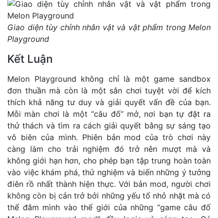
Giao diện tùy chỉnh nhân vật và vật phẩm trong Melon
Playground
Kết Luận
Melon Playground không chỉ là một game sandbox
đơn thuần mà còn là một sân chơi tuyệt vời để kích
thích khả năng tư duy và giải quyết vấn đề của bạn.
Mỗi màn chơi là một “câu đố” mở, nơi bạn tự đặt ra
thử thách và tìm ra cách giải quyết bằng sự sáng tạo
vô biên của mình. Phiên bản mod của trò chơi này
càng làm cho trải nghiệm đó trở nên mượt mà và
không giới hạn hơn, cho phép bạn tập trung hoàn toàn
vào việc khám phá, thử nghiệm và biến những ý tưởng
điên rồ nhất thành hiện thực. Với bản mod, người chơi
không còn bị cản trở bởi những yếu tố nhỏ nhặt mà có
thể đắm mình vào thế giới của những “game câu đố