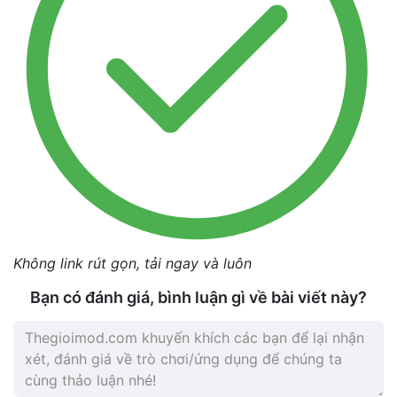
Không link rút gọn, tải ngay và luôn
Bạn có đánh giá, bình luận gì về bài viết này?