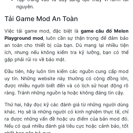
nguyên.
Tải Game Mod An Toàn
Việc tải game mod, đặc biệt là
game câu đố Melon
Playground mod
, luôn cần sự thận trọng để đảm bảo
an toàn cho thiết bị của bạn. Dù mang lại nhiều tiện
ích, nhưng nếu không kiểm tra kỹ lưỡng, bạn có thể
gặp phải rủi ro về bảo mật.
Đầu tiên, hãy luôn tìm kiếm các nguồn cung cấp mod
uy tín. Những website này thường có cộng đồng lớn,
được nhiều người biết đến và có lịch sử hoạt động rõ
ràng. Tránh những nguồn lạ hoặc không đáng tin cậy.
Thứ hai, hãy đọc kỹ các đánh giá từ những người dùng
khác. Họ sẽ là những người có kinh nghiệm thực tế, chỉ
ra được những vấn đề hoặc ưu điểm của bản mod đó.
Nếu có quá nhiều đánh giá tiêu cực hoặc cảnh báo, tốt
nhất bạn nên bỏ qua.