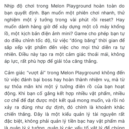
Nhịp độ chơi trong Melon Playground hoàn toàn do
bạn quyết định. Bạn muốn một phiên chơi nhanh, thử
nghiệm một ý tưởng trong vài phút rồi reset? Hay
muốn dành hàng giờ để xây dựng một cỗ máy khổng
lồ, một kịch bản điện ảnh mini? Game cho phép bạn tự
do điều chỉnh tốc độ, từ việc “đóng băng” thời gian để
sắp xếp vật phẩm đến việc cho mọi thứ diễn ra tự
nhiên. Điều này tạo ra một cảm giác thoải mái, không
áp lực, rất phù hợp để giải tỏa căng thẳng.
Cảm giác “vượt ải” trong Melon Playground không đến
từ việc đánh bại boss hay hoàn thành nhiệm vụ, mà từ
sự thỏa mãn khi một ý tưởng điên rồ của bạn hoạt
động. Khi bạn cố gắng kết hợp nhiều vật phẩm, nhiều
cơ chế để đạt được một kết quả mong muốn, và rồi nó
xảy ra đúng như dự định, đó chính là khoảnh khắc
chiến thắng. Đây là một kiểu quản lý tài nguyên rất
đặc biệt, không phải quản lý tiền bạc hay vật phẩm mà
là quản lý ý tưởng, quản lý các yếu tố vật lý để chúng