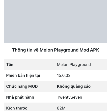
Thông tin về Melon Playground Mod APK
Tên
Melon Playground
Phiên bản hiện tại
15.0.32
Chức năng MOD
Không quảng cáo
Nhà phát hành
TwentySeven
Kích thước
82M