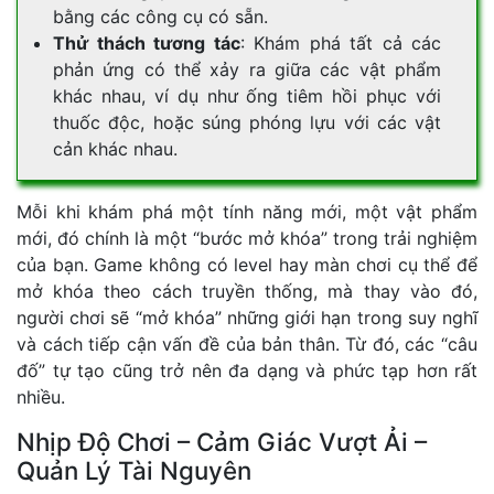
bằng các công cụ có sẵn.
Thử thách tương tác
: Khám phá tất cả các
phản ứng có thể xảy ra giữa các vật phẩm
khác nhau, ví dụ như ống tiêm hồi phục với
thuốc độc, hoặc súng phóng lựu với các vật
cản khác nhau.
Mỗi khi khám phá một tính năng mới, một vật phẩm
mới, đó chính là một “bước mở khóa” trong trải nghiệm
của bạn. Game không có level hay màn chơi cụ thể để
mở khóa theo cách truyền thống, mà thay vào đó,
người chơi sẽ “mở khóa” những giới hạn trong suy nghĩ
và cách tiếp cận vấn đề của bản thân. Từ đó, các “câu
đố” tự tạo cũng trở nên đa dạng và phức tạp hơn rất
nhiều.
Nhịp Độ Chơi – Cảm Giác Vượt Ải –
Quản Lý Tài Nguyên