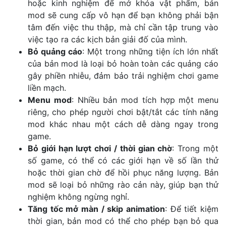
hoặc kinh nghiệm để mở khóa vật phẩm, bản
mod sẽ cung cấp vô hạn để bạn không phải bận
tâm đến việc thu thập, mà chỉ cần tập trung vào
việc tạo ra các kịch bản giải đố của mình.
Bỏ quảng cáo
: Một trong những tiện ích lớn nhất
của bản mod là loại bỏ hoàn toàn các quảng cáo
gây phiền nhiễu, đảm bảo trải nghiệm chơi game
liền mạch.
Menu mod
: Nhiều bản mod tích hợp một menu
riêng, cho phép người chơi bật/tắt các tính năng
mod khác nhau một cách dễ dàng ngay trong
game.
Bỏ giới hạn lượt chơi / thời gian chờ
: Trong một
số game, có thể có các giới hạn về số lần thử
hoặc thời gian chờ để hồi phục năng lượng. Bản
mod sẽ loại bỏ những rào cản này, giúp bạn thử
nghiệm không ngừng nghỉ.
Tăng tốc mở màn / skip animation
: Để tiết kiệm
thời gian, bản mod có thể cho phép bạn bỏ qua