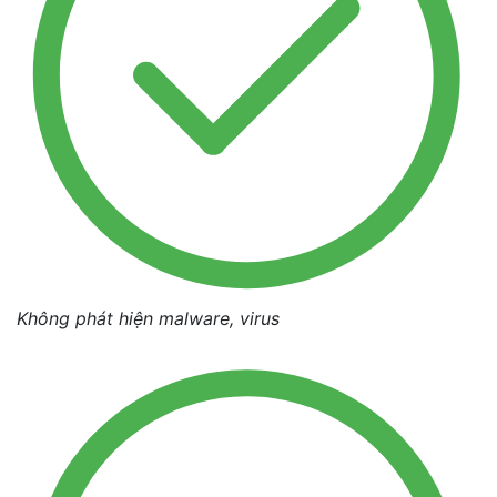
Không phát hiện malware, virus