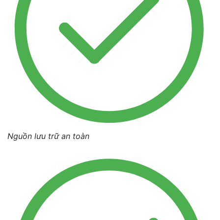
Nguồn lưu trữ an toàn