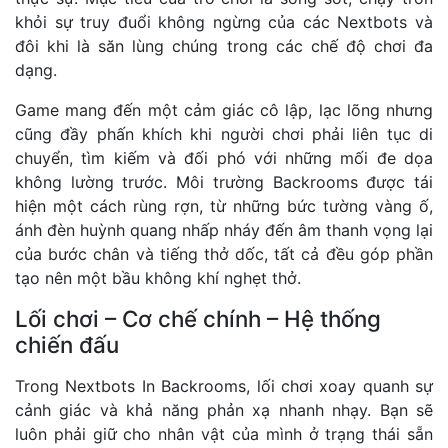
khỏi sự truy đuổi không ngừng của các Nextbots và
đôi khi là săn lùng chúng trong các chế độ chơi đa
dạng.
Game mang đến một cảm giác cô lập, lạc lõng nhưng
cũng đầy phấn khích khi người chơi phải liên tục di
chuyển, tìm kiếm và đối phó với những mối đe dọa
không lường trước. Môi trường Backrooms được tái
hiện một cách rùng rợn, từ những bức tường vàng ố,
ánh đèn huỳnh quang nhấp nháy đến âm thanh vọng lại
của bước chân và tiếng thở dốc, tất cả đều góp phần
tạo nên một bầu không khí nghẹt thở.
Lối chơi – Cơ chế chính – Hệ thống
chiến đấu
Trong Nextbots In Backrooms, lối chơi xoay quanh sự
cảnh giác và khả năng phản xạ nhanh nhạy. Bạn sẽ
luôn phải giữ cho nhân vật của mình ở trạng thái sẵn