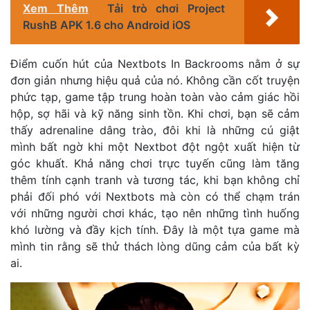
Xem Thêm
Tải trò chơi Project
RushB APK 1.6 cho Android iOS
Điểm cuốn hút của Nextbots In Backrooms nằm ở sự
đơn giản nhưng hiệu quả của nó. Không cần cốt truyện
phức tạp, game tập trung hoàn toàn vào cảm giác hồi
hộp, sợ hãi và kỹ năng sinh tồn. Khi chơi, bạn sẽ cảm
thấy adrenaline dâng trào, đôi khi là những cú giật
mình bất ngờ khi một Nextbot đột ngột xuất hiện từ
góc khuất. Khả năng chơi trực tuyến cũng làm tăng
thêm tính cạnh tranh và tương tác, khi bạn không chỉ
phải đối phó với Nextbots mà còn có thể chạm trán
với những người chơi khác, tạo nên những tình huống
khó lường và đầy kịch tính. Đây là một tựa game mà
mình tin rằng sẽ thử thách lòng dũng cảm của bất kỳ
ai.