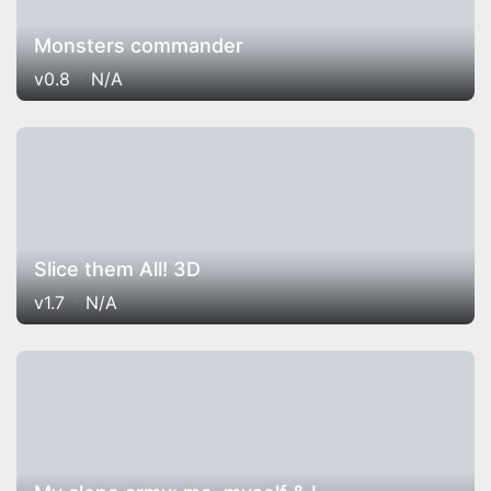
Monsters commander
v0.8
N/A
Slice them All! 3D
v1.7
N/A