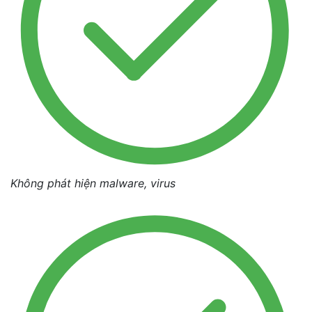
Không phát hiện malware, virus