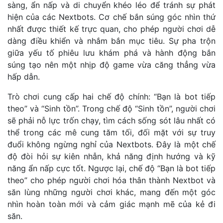
sàng, ẩn nấp và di chuyển khéo léo để tránh sự phát
hiện của các Nextbots. Cơ chế bắn súng góc nhìn thứ
nhất được thiết kế trực quan, cho phép người chơi dễ
dàng điều khiển và nhắm bắn mục tiêu. Sự pha trộn
giữa yếu tố phiêu lưu khám phá và hành động bắn
súng tạo nên một nhịp độ game vừa căng thẳng vừa
hấp dẫn.
Trò chơi cung cấp hai chế độ chính: “Bạn là bot tiếp
theo” và “Sinh tồn”. Trong chế độ “Sinh tồn”, người chơi
sẽ phải nỗ lực trốn chạy, tìm cách sống sót lâu nhất có
thể trong các mê cung tăm tối, đối mặt với sự truy
đuổi không ngừng nghỉ của Nextbots. Đây là một chế
độ đòi hỏi sự kiên nhẫn, khả năng định hướng và kỹ
năng ẩn nấp cực tốt. Ngược lại, chế độ “Bạn là bot tiếp
theo” cho phép người chơi hóa thân thành Nextbot và
săn lùng những người chơi khác, mang đến một góc
nhìn hoàn toàn mới và cảm giác mạnh mẽ của kẻ đi
săn.