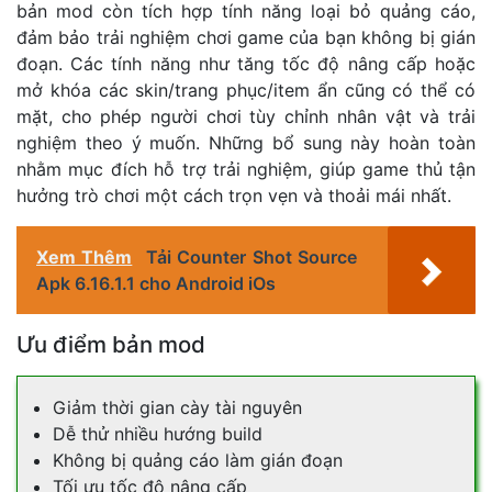
bản mod còn tích hợp tính năng loại bỏ quảng cáo,
đảm bảo trải nghiệm chơi game của bạn không bị gián
đoạn. Các tính năng như tăng tốc độ nâng cấp hoặc
mở khóa các skin/trang phục/item ẩn cũng có thể có
mặt, cho phép người chơi tùy chỉnh nhân vật và trải
nghiệm theo ý muốn. Những bổ sung này hoàn toàn
nhằm mục đích hỗ trợ trải nghiệm, giúp game thủ tận
hưởng trò chơi một cách trọn vẹn và thoải mái nhất.
Xem Thêm
Tải Counter Shot Source
Apk 6.16.1.1 cho Android iOs
Ưu điểm bản mod
Giảm thời gian cày tài nguyên
Dễ thử nhiều hướng build
Không bị quảng cáo làm gián đoạn
Tối ưu tốc độ nâng cấp