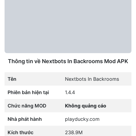
Thông tin về Nextbots In Backrooms Mod APK
Tên
Nextbots In Backrooms
Phiên bản hiện tại
1.4.4
Chức năng MOD
Không quảng cáo
Nhà phát hành
playducky.com
Kích thước
238.9M