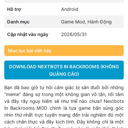
Hỗ trợ
Android
Danh mục
Game Mod
,
Hành Động
Cập nhật vào ngày
2026/05/31
Mục lục bài viết này
DOWNLOAD NEXTBOTS IN BACKROOMS (KHÔNG
QUẢNG CÁO)
Bạn đã bao giờ tự hỏi cảm giác bị săn đuổi bởi những
“meme” đáng sợ trong một không gian vô tận, tối tăm
và đầy rẫy nguy hiểm sẽ như thế nào chưa? Nextbots
In Backrooms MOD chính là tựa game bắn súng góc
nhìn thứ nhất trực tuyến mang đến trải nghiệm đó một
cách chân thực và đầy kịch tính. Đây không chỉ là một