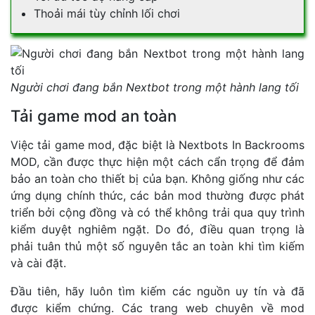
Thoải mái tùy chỉnh lối chơi
Người chơi đang bắn Nextbot trong một hành lang tối
Tải game mod an toàn
Việc tải game mod, đặc biệt là Nextbots In Backrooms
MOD, cần được thực hiện một cách cẩn trọng để đảm
bảo an toàn cho thiết bị của bạn. Không giống như các
ứng dụng chính thức, các bản mod thường được phát
triển bởi cộng đồng và có thể không trải qua quy trình
kiểm duyệt nghiêm ngặt. Do đó, điều quan trọng là
phải tuân thủ một số nguyên tắc an toàn khi tìm kiếm
và cài đặt.
Đầu tiên, hãy luôn tìm kiếm các nguồn uy tín và đã
được kiểm chứng. Các trang web chuyên về mod