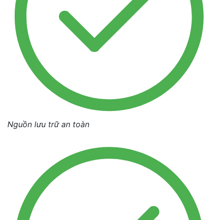
Nguồn lưu trữ an toàn