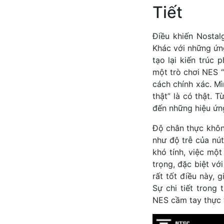
Tiết
Điều khiến Nostal
Khác với những ứng
tạo lại kiến trúc
một trò chơi NES 
cách chính xác. M
thật” là có thật. 
đến những hiệu ứn
Độ chân thực khôn
như độ trễ của nú
khó tính, việc mộ
trọng, đặc biệt v
rất tốt điều này, 
Sự chi tiết trong
NES cầm tay thực 