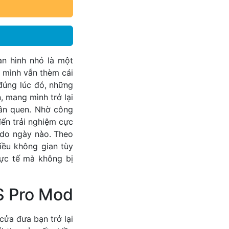
n hình nhỏ là một
i mình vẫn thèm cái
đúng lúc đó, những
, mang mình trở lại
hân quen. Nhờ công
đến trải nghiệm cực
ndo ngày nào. Theo
iều không gian tùy
hực tế mà không bị
S Pro Mod
ửa đưa bạn trở lại