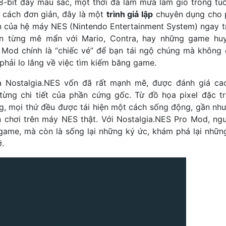
8-bit đầy màu sắc, một thời đã làm mưa làm gió trong tuổ
 cách đơn giản, đây là một
trình giả lập
chuyên dụng cho 
n của hệ máy NES (Nintendo Entertainment System) ngay trê
n từng mê mẩn với Mario, Contra, hay những game huyề
 Mod chính là “chiếc vé” để bạn tái ngộ chúng mà không
phải lo lắng về việc tìm kiếm băng game.
a Nostalgia.NES vốn đã rất mạnh mẽ, được đánh giá c
từng chi tiết của phần cứng gốc. Từ đồ họa pixel đặc t
g, mọi thứ đều được tái hiện một cách sống động, gần nh
ạn chơi trên máy NES thật. Với Nostalgia.NES Pro Mod, ng
 game, mà còn là sống lại những ký ức, khám phá lại nhữn
.