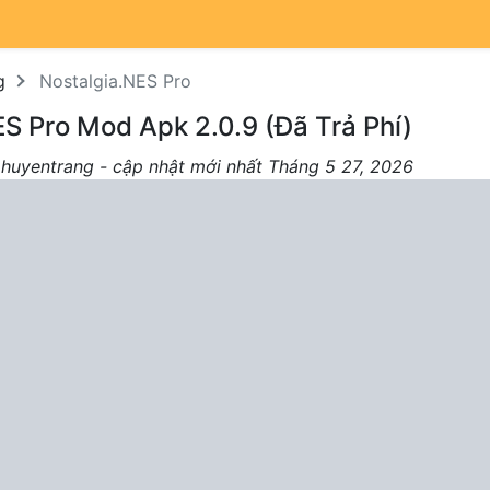
g
Nostalgia.NES Pro
S Pro Mod Apk 2.0.9 (Đã Trả Phí)
 huyentrang - cập nhật mới nhất Tháng 5 27, 2026