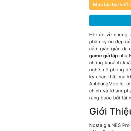
Mục lục bài viết 
Hồi ức về những 
phần ký ức đẹp của
cảm giác giản dị,
game giả lập
như N
những khoảnh khắc
nghệ mô phỏng tiên
kỳ chân thật mà k
AnhhungMobile, ph
chỉnh và khám phá
ràng buộc bởi tài 
Giới Thi
Nostalgia.NES Pro