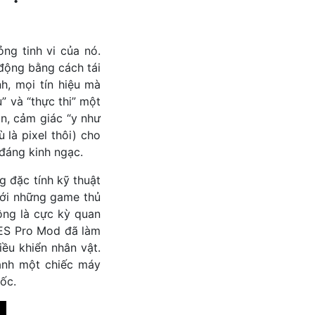
ng tinh vi của nó.
 động bằng cách tái
h, mọi tín hiệu mà
 và “thực thi” một
n, cảm giác “y như
 là pixel thôi) cho
đáng kinh ngạc.
 đặc tính kỹ thuật
với những game thủ
ông là cực kỳ quan
NES Pro Mod đã làm
iều khiển nhân vật.
hành một chiếc máy
ốc.