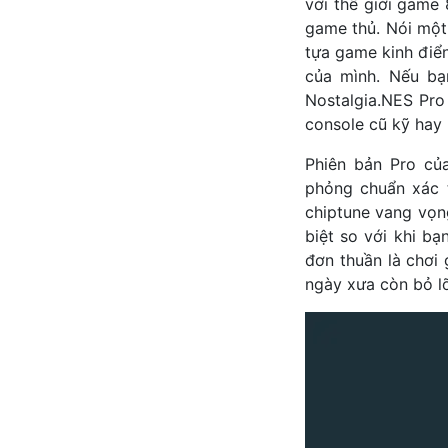
với thế giới game 
game thủ. Nói một
tựa game kinh điể
của mình. Nếu bạ
Nostalgia.NES Pro
console cũ kỹ hay 
Phiên bản Pro củ
phỏng chuẩn xác 
chiptune vang vọn
biệt so với khi b
đơn thuần là chơi
ngày xưa còn bỏ lỡ