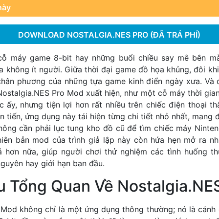
này
DOWNLOAD NOSTALGIA.NES PRO (ĐÃ TRẢ PHÍ)
cỗ máy game 8-bit hay những buổi chiều say mê bên mà
 không ít người. Giữa thời đại game đồ họa khủng, đôi kh
 chân phương của những tựa game kinh điển ngày xưa. Và 
ostalgia.NES Pro Mod xuất hiện, như một cỗ máy thời gian
 ấy, nhưng tiện lợi hơn rất nhiều trên chiếc điện thoại t
 tiến, ứng dụng này tái hiện từng chi tiết nhỏ nhất, mang 
hông cần phải lục tung kho đồ cũ để tìm chiếc máy Ninte
iên bản mod của trình giả lập này còn hứa hẹn mở ra nh
 hơn nữa, giúp người chơi thử nghiệm các tình huống t
nguyên hay giới hạn ban đầu.
ệu Tổng Quan Về Nostalgia.NE
 Mod không chỉ là một ứng dụng thông thường; nó là cánh c