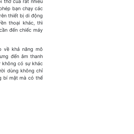
i thơ của rất nhiều
phép bạn chạy các
n thiết bị di động
n thoại khác, thì
 cần đến chiếc máy
ao về khả năng mô
rưng đến âm thanh
ư không có sự khác
ười dùng không chỉ
g bí mật mà có thể