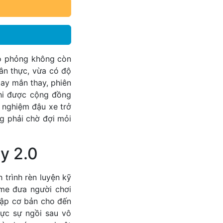
mô phỏng không còn
ân thực, vừa có độ
May mắn thay, phiên
khi được cộng đồng
 nghiệm đậu xe trở
g phải chờ đợi mỏi
y 2.0
 trình rèn luyện kỹ
ame đưa người chơi
tập cơ bản cho đến
hực sự ngồi sau vô