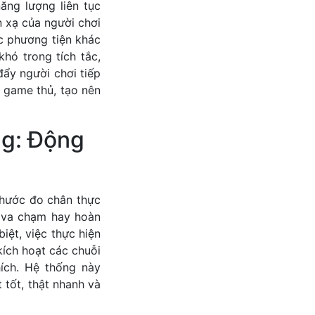
ăng lượng liên tục
n xạ của người chơi
c phương tiện khác
hó trong tích tắc,
đẩy người chơi tiếp
u game thủ, tạo nên
g: Động
thước đo chân thực
c va chạm hay hoàn
iệt, việc thực hiện
kích hoạt các chuỗi
ích. Hệ thống này
 tốt, thật nhanh và