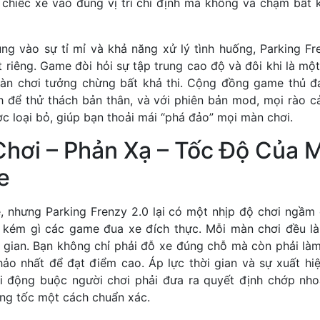
 chiếc xe vào đúng vị trí chỉ định mà không va chạm bất 
rung vào sự tỉ mỉ và khả năng xử lý tình huống, Parking 
t riêng. Game đòi hỏi sự tập trung cao độ và đôi khi là một
àn chơi tưởng chừng bất khả thi. Cộng đồng game thủ đá
h để thử thách bản thân, và với phiên bản mod, mọi rào cả
c loại bỏ, giúp bạn thoải mái “phá đảo” mọi màn chơi.
Chơi – Phản Xạ – Tốc Độ Của 
e
, nhưng Parking Frenzy 2.0 lại có một nhịp độ chơi ngầm 
 kém gì các game đua xe đích thực. Mỗi màn chơi đều là
g gian. Bạn không chỉ phải đỗ xe đúng chỗ mà còn phải là
hảo nhất để đạt điểm cao. Áp lực thời gian và sự xuất hi
i động buộc người chơi phải đưa ra quyết định chớp nho
ng tốc một cách chuẩn xác.