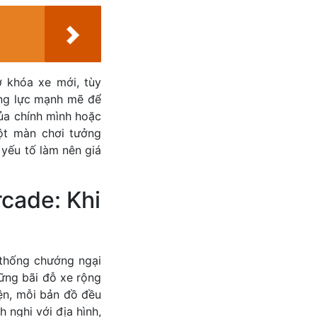
 khóa xe mới, tùy
ộng lực mạnh mẽ để
của chính mình hoặc
ột màn chơi tưởng
 yếu tố làm nên giá
cade: Khi
 thống chướng ngại
hững bãi đỗ xe rộng
iện, mỗi bản đồ đều
 nghi với địa hình,