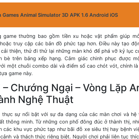
n Games Animal Simulator 3D APK 1.6 Android iOS
g game thường bao gồm tiền xu hoặc vật phẩm giúp mở
 hoặc truy cập các bản đồ phức tạp hơn. Điều này tạo đ
c cải thiện, thử đi thử lại những màn khó để phá vỡ kỷ lục 
ạn bè trên bảng xếp hạng. Cảm giác chinh phục được m
ới một chuỗi combo dài và điểm số cao chót vót, chính là
 tựa game này.
 – Chướng Ngại – Vòng Lặp Ar
ành Nghệ Thuật
0 thực sự nổi bật với sự đa dạng của các màn chơi và hệ
rất thông minh. Từ những con phố đông đúc ở thành thị, n
ến các khu vực phức tạp như bãi đỗ xe siêu thị hay bệnh v
ảnh và thách thức riêng biệt. Người chơi phải liên tục thích