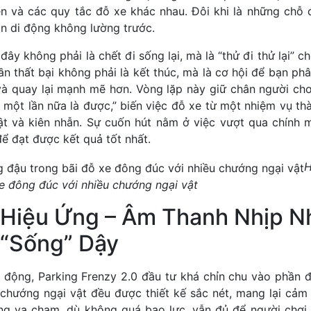
n và các quy tắc đỗ xe khác nhau. Đôi khi là những chỗ đ
ản di động không lường trước.
đây không phải là chết đi sống lại, mà là “thử đi thử lại” c
ần thất bại không phải là kết thúc, mà là cơ hội để bạn phân
 và quay lại mạnh mẽ hơn. Vòng lặp này giữ chân người chơ
 một lần nữa là được,” biến việc đỗ xe từ một nhiệm vụ th
ật và kiên nhẫn. Sự cuốn hút nằm ở việc vượt qua chính m
để đạt được kết quả tốt nhất.
H
e đông đúc với nhiều chướng ngại vật
 Hiệu Ứng – Âm Thanh Nhịp N
 “Sống” Dậy
 động, Parking Frenzy 2.0 đầu tư khá chỉn chu vào phần đồ
 chướng ngại vật đều được thiết kế sắc nét, mang lại cảm 
ứng va chạm, dù không quá bạo lực, vẫn đủ để người chơi