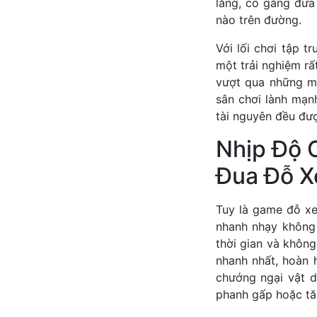
lăng, cố gắng đưa
nào trên đường.
Với lối chơi tập t
một trải nghiệm rấ
vượt qua những m
sân chơi lành mạn
tài nguyên đều đượ
Nhịp Độ 
Đua Đỗ X
Tuy là game đỗ xe
nhanh nhạy không
thời gian và khôn
nhanh nhất, hoàn 
chướng ngại vật d
phanh gấp hoặc tă