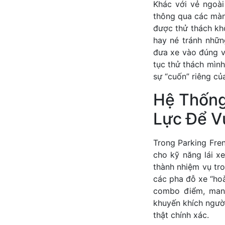
Khác với vẻ ngoài
thông qua các màn 
được thử thách kh
hay né tránh nhữn
đưa xe vào đúng vị
tục thử thách mình
sự “cuốn” riêng củ
Hệ Thống
Lực Để V
Trong Parking Fre
cho kỹ năng lái x
thành nhiệm vụ tro
các pha đỗ xe “hoà
combo điểm, mang
khuyến khích người
thật chính xác.