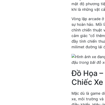
mật độ phương tiệ
khi là những vật c
Vòng lặp arcade ở 
sự hoàn hảo. Mỗi l
chỉnh chiến thuật
cảm giác “cố thêm
đầy tính chiến thu
milimet đường lái 
đậu trong bãi đỗ x
Đồ Họa –
Chiếc Xe
Mặc dù là game di
xe, môi trường và
điều khiển. Hiệu 