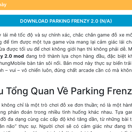
này
DOWNLOAD PARKING FRENZY 2.0 (N/A)
y lái mê tốc độ và sự chính xác, chắc chắn game đỗ xe 
ng để tìm được một tựa game vừa mang lại cảm giác lái ch
vừa được tối ưu để chơi không giới hạn thì không phải dễ. 
zy 2.0 mod
đang trở thành lựa chọn hàng đầu, đặc biệt 
hungMobile bàn tán sôi nổi. Bản mod này thực sự biến trải
h – vui – vô chiến luôn, đúng chất arcade cần có mà khôn
u Tổng Quan Về Parking Frenz
 không chỉ là một trò chơi đỗ xe đơn thuần; nó là một hành
ăng phán đoán trong nhiều tình huống khác nhau. Tựa g
 đồ đa dạng cùng các cấp độ khó tăng dần, từ những bài 
ắn não” thực sự. Người chơi sẽ có cảm giác như đang t