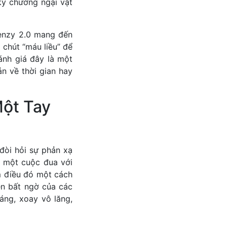
kỳ chướng ngại vật
Frenzy 2.0 mang đến
 chút “máu liều” để
nh giá đây là một
n về thời gian hay
Một Tay
đòi hỏi sự phản xạ
 một cuộc đua với
m điều đó một cách
ện bất ngờ của các
áng, xoay vô lăng,