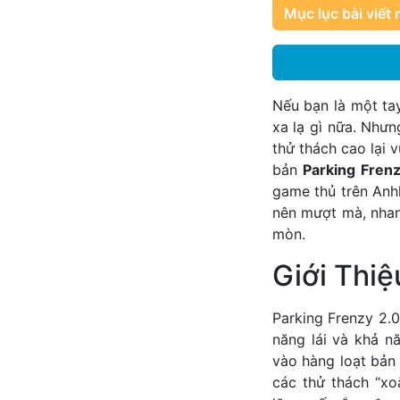
Mục lục bài viết 
Nếu bạn là một ta
xa lạ gì nữa. Như
thử thách cao lại 
bản
Parking Fren
game thủ trên Anh
nên mượt mà, nhan
mòn.
Giới Thiệ
Parking Frenzy 2.0
năng lái và khả n
vào hàng loạt bản
các thử thách “xo