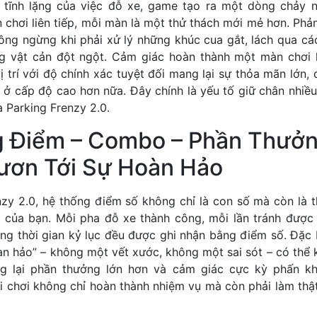
 tĩnh lặng của việc đỗ xe, game tạo ra một dòng chảy n
chơi liên tiếp, mỗi màn là một thử thách mới mẻ hơn. Phả
ông ngừng khi phải xử lý những khúc cua gắt, lách qua cá
g vật cản đột ngột. Cảm giác hoàn thành một màn chơi k
 trí với độ chính xác tuyệt đối mang lại sự thỏa mãn lớn, 
 ở cấp độ cao hơn nữa. Đây chính là yếu tố giữ chân nhiề
a Parking Frenzy 2.0.
 Điểm – Combo – Phần Thưởn
ươn Tới Sự Hoàn Hảo
nzy 2.0, hệ thống điểm số không chỉ là con số mà còn là 
e của bạn. Mỗi pha đỗ xe thành công, mỗi lần tránh đượ
ng thời gian kỷ lục đều được ghi nhận bằng điểm số. Đặc b
n hảo” – không một vết xước, không một sai sót – có thể 
 lại phần thưởng lớn hơn và cảm giác cực kỳ phấn kh
 chơi không chỉ hoàn thành nhiệm vụ mà còn phải làm thật