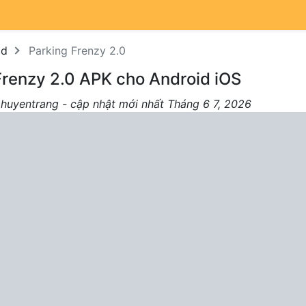
od
Parking Frenzy 2.0
Frenzy 2.0 APK cho Android iOS
 huyentrang - cập nhật mới nhất Tháng 6 7, 2026