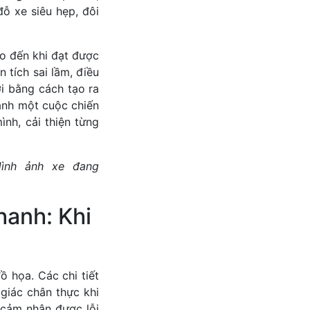
ỗ xe siêu hẹp, đôi
ho đến khi đạt được
 tích sai lầm, điều
i bằng cách tạo ra
ành một cuộc chiến
ình, cải thiện từng
ình ảnh xe đang
hanh: Khi
 họa. Các chi tiết
giác chân thực khi
 cảm nhận được lỗi