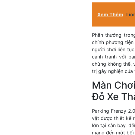
Xem Thêm
Lio
Phần thưởng tron
chỉnh phương tiện
người chơi liên tụ
cạnh tranh với b
chừng không thể, v
trị gây nghiện của
Màn Chơi
Đỗ Xe Th
Parking Frenzy 2.
vật được thiết kế 
lớn tại sân bay, đ
mang đến một bối c