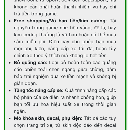
không cần phải hoàn thành nhiệm vụ hay chi
trả tiền trong game.
Free shopping/Vô hạn tiền/kim cương:
Tài
nguyên trong game như tiền vàng, đô la, hay
kim cương thường là vô hạn hoặc có thể mua
sắm miễn phí. Điều này cho phép bạn mua
mọi phụ kiện, nâng cấp xe tối đa, hoặc tùy
chỉnh xe theo ý thích mà không lo hết tiền.
Bỏ quảng cáo:
Loại bỏ hoàn toàn các quảng
cáo phiền toái chen ngang giữa chừng, đảm
bảo trải nghiệm đua xe liền mạch và không bị
gián đoạn.
Tăng tốc nâng cấp xe:
Quá trình nâng cấp các
bộ phận của xe diễn ra nhanh chóng hơn, giúp
bạn tối ưu hóa hiệu suất xe trong thời gian
ngắn.
Mở khóa skin, decal, phụ kiện:
Tất cả các tùy
chọn trang trí xe, từ skin độc đáo đến decal