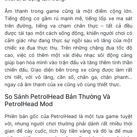
Âm thanh trong game cũng là một điểm cộng lớn.
Tiếng động cơ gầm rú mạnh mẽ, tiếng lốp xe ma sát
trên đường, tiếng va chạm chân thực – tất cả đều
được tái tạo một cách sống động, khiến người chơi có
cảm giác như đang thực sự ngồi sau vô lăng của một
chiếc xe đua thực thụ. Trên những chặng đua tốc độ
cao, việc có thêm một vài điệu nhạc sôi động càng
giúp bạn hòa mình vào trận đấu và tăng thêm tinh thần
chiến đấu. Giao diện bên trong xe cũng được làm rất
chi tiết, với vô lăng, cần số, chân ga, chân phanh…
ngay cả âm thanh của xe cũng vô cùng thiết thực.
So Sánh PetrolHead Bản Thường Và
PetrolHead Mod
Phiên bản gốc của PetrolHead là một tựa game tuyệt
vời, nhưng người chơi thường phải dành rất nhiều thời
gian để cày cuốc, tích lũy tiền vàng và đô la để mua