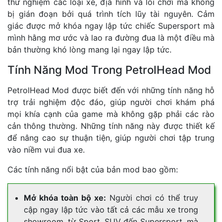
thử nghiệm các loại xe, địa hình và lối chơi mà không
bị gián đoạn bởi quá trình tích lũy tài nguyên. Cảm
giác được mở khóa ngay lập tức chiếc Supersport mà
mình hằng mơ ước và lao ra đường đua là một điều mà
bản thường khó lòng mang lại ngay lập tức.
Tính Năng Mod Trong PetrolHead Mod
PetrolHead Mod được biết đến với những tính năng hỗ
trợ trải nghiệm độc đáo, giúp người chơi khám phá
mọi khía cạnh của game mà không gặp phải các rào
cản thông thường. Những tính năng này được thiết kế
để nâng cao sự thuận tiện, giúp người chơi tập trung
vào niềm vui đua xe.
Các tính năng nổi bật của bản mod bao gồm:
Mở khóa toàn bộ xe:
Người chơi có thể truy
cập ngay lập tức vào tất cả các mẫu xe trong
showroom, từ Sport, SUV đến Supersport, mà