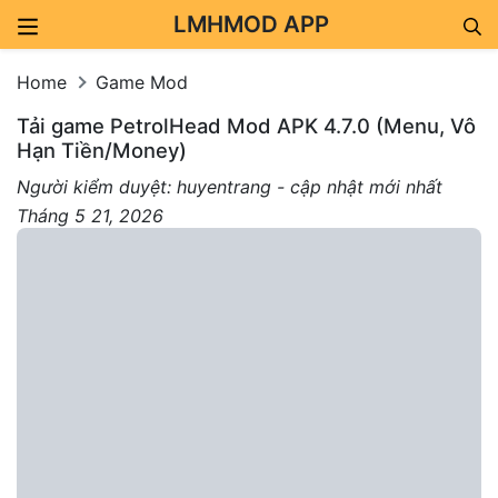
LMHMOD APP
Skip to content
Home
Game Mod
Tải game PetrolHead Mod APK 4.7.0 (Menu, Vô
Hạn Tiền/Money)
Người kiểm duyệt: huyentrang - cập nhật mới nhất
Tháng 5 21, 2026