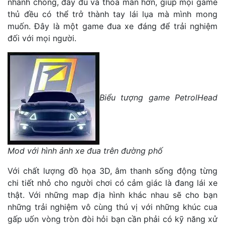
nhanh chóng, đầy đủ và thỏa mãn hơn, giúp mọi game
thủ đều có thể trở thành tay lái lụa mà mình mong
muốn. Đây là một game đua xe đáng để trải nghiệm
đối với mọi người.
Biểu tượng game PetrolHead
Mod với hình ảnh xe đua trên đường phố
Với chất lượng đồ họa 3D, âm thanh sống động từng
chi tiết nhỏ cho người chơi có cảm giác là đang lái xe
thật. Với những map địa hình khác nhau sẽ cho bạn
những trải nghiệm vô cùng thú vị với những khúc cua
gấp uốn vòng tròn đòi hỏi bạn cần phải có kỹ năng xử