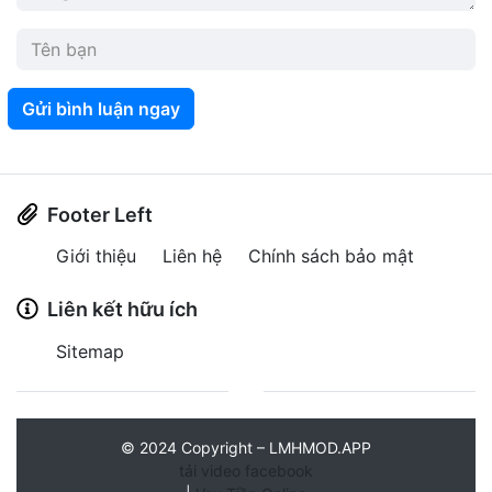
Gửi bình luận ngay
Footer Left
Giới thiệu
Liên hệ
Chính sách bảo mật
Liên kết hữu ích
Sitemap
©
2024
Copyright – LMHMOD.APP
tải video facebook