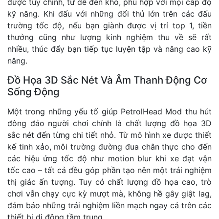
được tùy chỉnh, từ dễ đến khó, phù hợp với mọi cấp độ
kỹ năng. Khi đấu với những đối thủ lớn trên các đấu
trường tốc độ, nếu bạn giành được vị trí top 1, tiền
thưởng cũng như lượng kinh nghiệm thu về sẽ rất
nhiều, thúc đẩy bạn tiếp tục luyện tập và nâng cao kỹ
năng.
Đồ Họa 3D Sắc Nét Và Âm Thanh Động Cơ
Sống Động
Một trong những yếu tố giúp PetrolHead Mod thu hút
đông đảo người chơi chính là chất lượng đồ họa 3D
sắc nét đến từng chi tiết nhỏ. Từ mô hình xe được thiết
kế tinh xảo, môi trường đường đua chân thực cho đến
các hiệu ứng tốc độ như motion blur khi xe đạt vận
tốc cao – tất cả đều góp phần tạo nên một trải nghiệm
thị giác ấn tượng. Tuy có chất lượng đồ họa cao, trò
chơi vẫn chạy cực kỳ mượt mà, không hề gây giật lag,
đảm bảo những trải nghiệm liền mạch ngay cả trên các
thiết bị di động tầm trung.