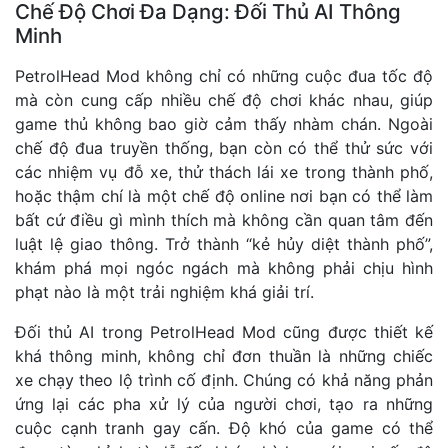
Chế Độ Chơi Đa Dạng: Đối Thủ AI Thông
Minh
PetrolHead Mod không chỉ có những cuộc đua tốc độ
mà còn cung cấp nhiều chế độ chơi khác nhau, giúp
game thủ không bao giờ cảm thấy nhàm chán. Ngoài
chế độ đua truyền thống, bạn còn có thể thử sức với
các nhiệm vụ đỗ xe, thử thách lái xe trong thành phố,
hoặc thậm chí là một chế độ online nơi bạn có thể làm
bất cứ điều gì mình thích mà không cần quan tâm đến
luật lệ giao thông. Trở thành “kẻ hủy diệt thành phố”,
khám phá mọi ngóc ngách mà không phải chịu hình
phạt nào là một trải nghiệm khá giải trí.
Đối thủ AI trong PetrolHead Mod cũng được thiết kế
khá thông minh, không chỉ đơn thuần là những chiếc
xe chạy theo lộ trình cố định. Chúng có khả năng phản
ứng lại các pha xử lý của người chơi, tạo ra những
cuộc cạnh tranh gay cấn. Độ khó của game có thể