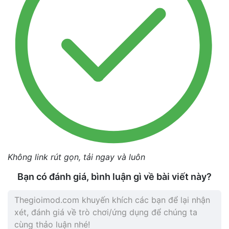
Không link rút gọn, tải ngay và luôn
Bạn có đánh giá, bình luận gì về bài viết này?