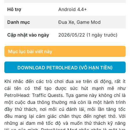
Hỗ trợ
Android 4.4+
Danh mục
Đua Xe
,
Game Mod
Cập nhật vào ngày
2026/05/22 (1 ngày trước)
Mục lục bài viết này
DOWNLOAD PETROLHEAD (VÔ HẠN TIỀN)
Khi nhắc đến các trò chơi đua xe trên di động, rất ít
cái tên có thể tạo được sức hút mạnh mẽ như
PetrolHead: Traffic Quests. Tựa game này không chỉ là
một cuộc đua thông thường mà còn là một hành trình
đầy thử thách, nơi mỗi cú đánh lái, mỗi lần tăng tốc
đều mang lại cảm giác chân thực đến nghẹt thở. Với
những ai đam mê tốc độ và muốn thử thách kỹ năng
lái xe của mình, PetrolHead Mod chắc chắn là một lựa