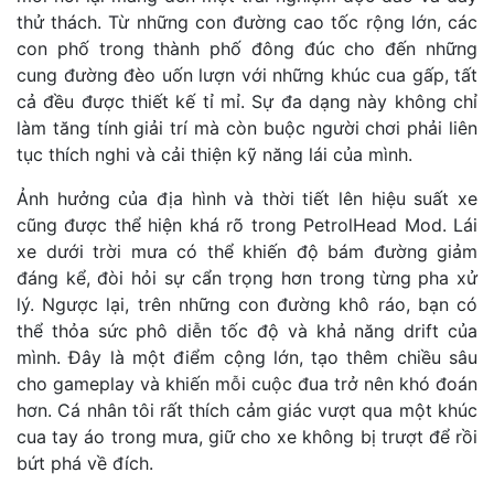
thử thách. Từ những con đường cao tốc rộng lớn, các
con phố trong thành phố đông đúc cho đến những
cung đường đèo uốn lượn với những khúc cua gấp, tất
cả đều được thiết kế tỉ mỉ. Sự đa dạng này không chỉ
làm tăng tính giải trí mà còn buộc người chơi phải liên
tục thích nghi và cải thiện kỹ năng lái của mình.
Ảnh hưởng của địa hình và thời tiết lên hiệu suất xe
cũng được thể hiện khá rõ trong PetrolHead Mod. Lái
xe dưới trời mưa có thể khiến độ bám đường giảm
đáng kể, đòi hỏi sự cẩn trọng hơn trong từng pha xử
lý. Ngược lại, trên những con đường khô ráo, bạn có
thể thỏa sức phô diễn tốc độ và khả năng drift của
mình. Đây là một điểm cộng lớn, tạo thêm chiều sâu
cho gameplay và khiến mỗi cuộc đua trở nên khó đoán
hơn. Cá nhân tôi rất thích cảm giác vượt qua một khúc
cua tay áo trong mưa, giữ cho xe không bị trượt để rồi
bứt phá về đích.