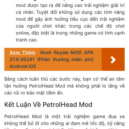
mod được tạo ra để nâng cao trải nghiệm giải trí
cá nhân. Tuyệt đối không sử dụng các tính năng
mod để gây ảnh hưởng tiêu cực đến trải nghiệm
của người chơi khác trong các chế độ chơi
online, đặc biệt là trong những game có tính cạnh
tranh cao.
Xem Thêm
Rush Royale MOD APK
27.0.95241 (Phần thưởng miễn phí)
Android iOS
Bằng cách tuân thủ các bước này, bạn có thể an tâm
tận hưởng PetrolHead Mod mà không phải lo lắng về
các rủi ro bảo mật tiềm ẩn.
Kết Luận Về PetrolHead Mod
PetrolHead Mod là một trải nghiệm game đua xe
không thể bỏ lỡ cho những ai đam mê tốc độ, kỹ năng