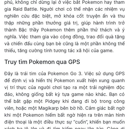
phú, không chỉ dừng lại ở việc bắt Pokemon hay tham
gia Raid Battle. Người chơi có thể nhận các nhiệm vụ
nghiên cứu đặc biệt, mở khóa cốt truyện ẩn và thu
thập những phần thưởng giá trị, giúp hành trình trở
thành Bậc thầy Pokemon thêm phần thử thách và ý
nghĩa. Việc tham gia vào cộng đồng, trao đổi quà tặng
và chiến đấu cùng bạn bè cũng là một phần không thể
thiếu, tăng cường tính tương tác xã hội của game.
Truy tìm Pokemon qua GPS
Đây là trái tim của Pokemon Go 3. Việc sử dụng GPS
để định vị và hiển thị Pokemon xuất hiện xung quanh
vị trí thực của người chơi tạo ra một trải nghiệm độc
đáo, không giống bất kỳ tựa game nào khác. Bạn có
thể bắt gặp một Pidgey khi đang đi bộ trong công
viên, hoặc một Magikarp bên bờ hồ. Cảm giác bất ngờ
khi một Pokemon hiếm bất ngờ hiện ra trên màn hình
điện thoại là một điều thực sự “cuốn”, khiến bạn muốn
xách ba lô lên và đi tìm kiếm ngay lập tức. Càng di