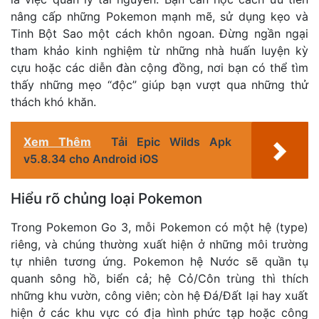
nâng cấp những Pokemon mạnh mẽ, sử dụng kẹo và
Tinh Bột Sao một cách khôn ngoan. Đừng ngần ngại
tham khảo kinh nghiệm từ những nhà huấn luyện kỳ
cựu hoặc các diễn đàn cộng đồng, nơi bạn có thể tìm
thấy những mẹo “độc” giúp bạn vượt qua những thử
thách khó khăn.
Xem Thêm
Tải Epic Wilds Apk
v5.8.34 cho Android iOS
Hiểu rõ chủng loại Pokemon
Trong Pokemon Go 3, mỗi Pokemon có một hệ (type)
riêng, và chúng thường xuất hiện ở những môi trường
tự nhiên tương ứng. Pokemon hệ Nước sẽ quần tụ
quanh sông hồ, biển cả; hệ Cỏ/Côn trùng thì thích
những khu vườn, công viên; còn hệ Đá/Đất lại hay xuất
hiện ở các khu vực có địa hình phức tạp hoặc công