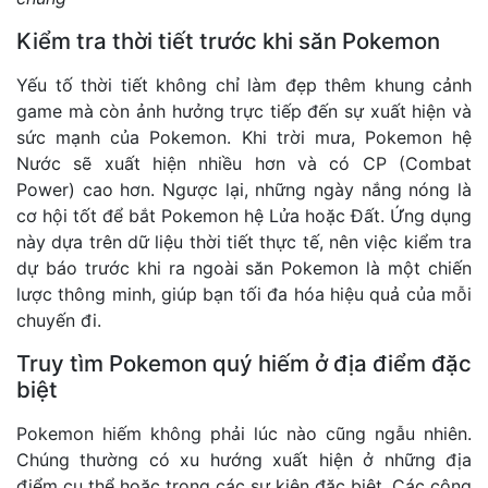
Kiểm tra thời tiết trước khi săn Pokemon
Yếu tố thời tiết không chỉ làm đẹp thêm khung cảnh
game mà còn ảnh hưởng trực tiếp đến sự xuất hiện và
sức mạnh của Pokemon. Khi trời mưa, Pokemon hệ
Nước sẽ xuất hiện nhiều hơn và có CP (Combat
Power) cao hơn. Ngược lại, những ngày nắng nóng là
cơ hội tốt để bắt Pokemon hệ Lửa hoặc Đất. Ứng dụng
này dựa trên dữ liệu thời tiết thực tế, nên việc kiểm tra
dự báo trước khi ra ngoài săn Pokemon là một chiến
lược thông minh, giúp bạn tối đa hóa hiệu quả của mỗi
chuyến đi.
Truy tìm Pokemon quý hiếm ở địa điểm đặc
biệt
Pokemon hiếm không phải lúc nào cũng ngẫu nhiên.
Chúng thường có xu hướng xuất hiện ở những địa
điểm cụ thể hoặc trong các sự kiện đặc biệt. Các công