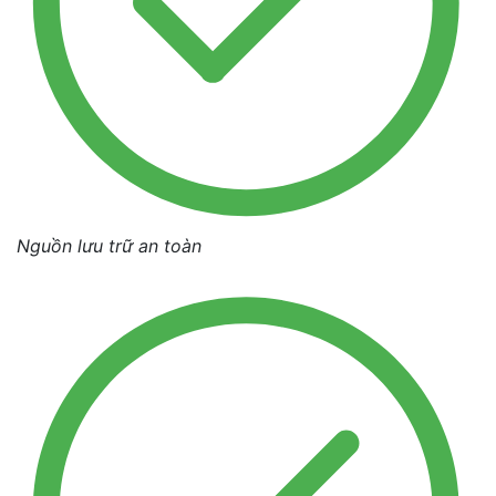
Nguồn lưu trữ an toàn