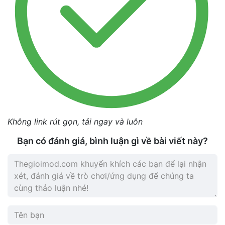
Không link rút gọn, tải ngay và luôn
Bạn có đánh giá, bình luận gì về bài viết này?