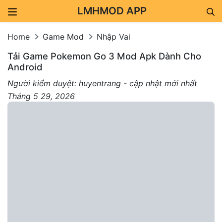
LMHMOD APP
Skip to content
Home
Game Mod
Nhập Vai
Tải Game Pokemon Go 3 Mod Apk Dành Cho
Android
Người kiểm duyệt: huyentrang - cập nhật mới nhất
Tháng 5 29, 2026