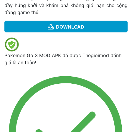
đầy hứng khởi và khám phá không giới hạn cho cộng
đồng game thủ.
DOWNLOAD
Pokemon Go 3 MOD APK đã được Thegioimod đánh
giá là an toàn!