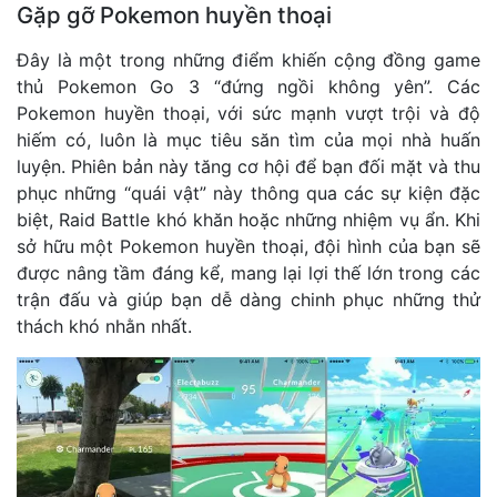
Gặp gỡ Pokemon huyền thoại
Đây là một trong những điểm khiến cộng đồng game
thủ Pokemon Go 3 “đứng ngồi không yên”. Các
Pokemon huyền thoại, với sức mạnh vượt trội và độ
hiếm có, luôn là mục tiêu săn tìm của mọi nhà huấn
luyện. Phiên bản này tăng cơ hội để bạn đối mặt và thu
phục những “quái vật” này thông qua các sự kiện đặc
biệt, Raid Battle khó khăn hoặc những nhiệm vụ ẩn. Khi
sở hữu một Pokemon huyền thoại, đội hình của bạn sẽ
được nâng tầm đáng kể, mang lại lợi thế lớn trong các
trận đấu và giúp bạn dễ dàng chinh phục những thử
thách khó nhằn nhất.