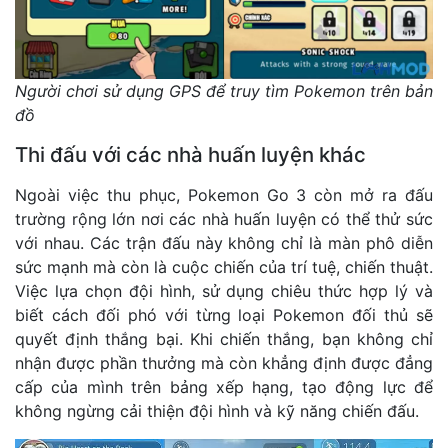
Người chơi sử dụng GPS để truy tìm Pokemon trên bản
đồ
Thi đấu với các nhà huấn luyện khác
Ngoài việc thu phục, Pokemon Go 3 còn mở ra đấu
trường rộng lớn nơi các nhà huấn luyện có thể thử sức
với nhau. Các trận đấu này không chỉ là màn phô diễn
sức mạnh mà còn là cuộc chiến của trí tuệ, chiến thuật.
Việc lựa chọn đội hình, sử dụng chiêu thức hợp lý và
biết cách đối phó với từng loại Pokemon đối thủ sẽ
quyết định thắng bại. Khi chiến thắng, bạn không chỉ
nhận được phần thưởng mà còn khẳng định được đẳng
cấp của mình trên bảng xếp hạng, tạo động lực để
không ngừng cải thiện đội hình và kỹ năng chiến đấu.