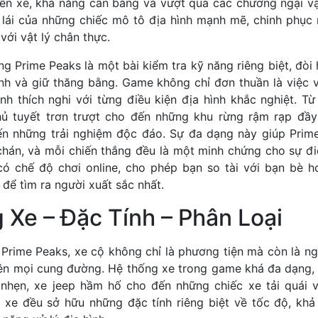
iển xe, khả năng cân bằng và vượt qua các chướng ngại vậ
 lái của những chiếc mô tô địa hình mạnh mẽ, chinh phụ
 với vật lý chân thực.
g Prime Peaks là một bài kiểm tra kỹ năng riêng biệt, đòi h
nh và giữ thăng bằng. Game không chỉ đơn thuần là việc v
nh thích nghi với từng điều kiện địa hình khắc nghiệt. Từ
ủ tuyết trơn trượt cho đến những khu rừng rậm rạp đầy
n những trải nghiệm độc đáo. Sự đa dạng này giúp Prim
chán, và mỗi chiến thắng đều là một minh chứng cho sự đi
ó chế độ chơi online, cho phép bạn so tài với bạn bè 
 để tìm ra người xuất sắc nhất.
Xe – Đặc Tính – Phân Loại
a Prime Peaks, xe cộ không chỉ là phương tiện mà còn là n
rên mọi cung đường. Hệ thống xe trong game khá đa dạng,
 nhẹn, xe jeep hầm hố cho đến những chiếc xe tải quái v
 xe đều sở hữu những đặc tính riêng biệt về tốc độ, khả