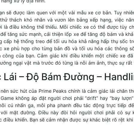
năng xử lý địa hình.
bạn sẽ được làm quen với một vài mẫu xe cơ bản. Tuy nhiên
thử thách khó nhằn và vươn lên bảng xếp hạng, việc nâ
 là điều không thể thiếu. Mỗi chiếc xe có thể được tùy c
để tăng sức mạnh, cải thiện lốp xe để tăng độ bám và kh
g cấp hệ thống treo để tối ưu hóa khả năng hấp thụ sốc tr
ếc xe phù hợp cho từng bản đồ và tối ưu hóa các thông số
h công của bạn. Cảm giác khi điều khiển một chiếc xe đã
ớng ngại vật mà trước đó từng là nỗi ám ảnh, thực sự rất
 Lái – Độ Bám Đường – Handl
nên sức hút của Prime Peaks chính là cảm giác lái chân t
 Game không áp đặt người chơi phải “drift” hay “bay lượn
mỗi cú nhấn ga, mỗi pha phanh đều tác động trực tiếp đ
với mặt đường. Điều này đòi hỏi người chơi phải có sự k
c điều khiển. Bạn sẽ cảm nhận được sự khác biệt rõ rệt khi 