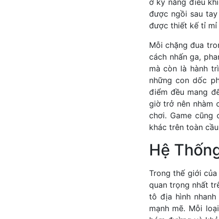
ở kỹ năng điều kh
được ngồi sau tay
được thiết kế tỉ mỉ
Mỗi chặng đua tron
cách nhấn ga, pha
mà còn là hành trì
những con dốc ph
điểm đều mang đế
giờ trở nên nhàm 
chơi. Game cũng c
khác trên toàn cầu
Hệ Thống 
Trong thế giới củ
quan trọng nhất t
tô địa hình nhanh
mạnh mẽ. Mỗi loại