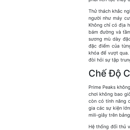
Thử thách khắc ngh
người như máy cưa
Không chỉ có địa h
bám đường và tầm 
sương mù dày đặc
đặc điểm của từng
khóa để vượt qua.
đòi hỏi sự tập trun
Chế Độ Ch
Prime Peaks không
chơi không bao gi
còn có tính năng c
gia các sự kiện l
mili-giây trên bảng
Hệ thống đối thủ v