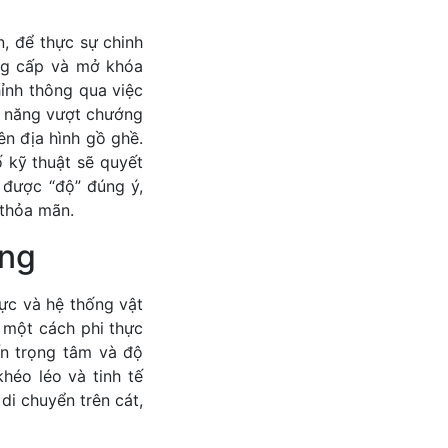
, để thực sự chinh
ng cấp và mở khóa
hỉnh thông qua việc
ả năng vượt chướng
ên địa hình gồ ghề.
 kỹ thuật sẽ quyết
 được “độ” đúng ý,
 thỏa mãn.
ing
hực và hệ thống vật
” một cách phi thực
ến trọng tâm và độ
héo léo và tinh tế
di chuyển trên cát,