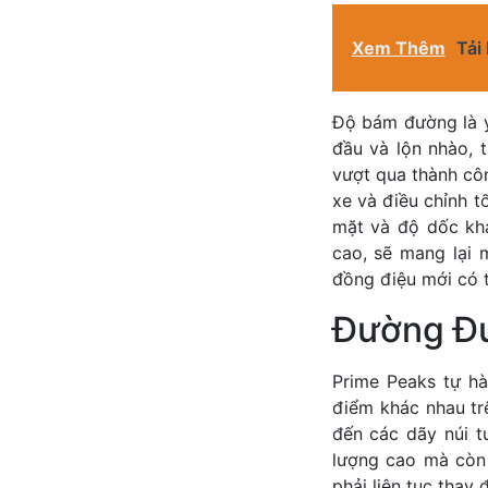
Xem Thêm
Tải
Độ bám đường là y
đầu và lộn nhào, 
vượt qua thành côn
xe và điều chỉnh t
mặt và độ dốc khá
cao, sẽ mang lại 
đồng điệu mới có t
Đường Đua
Prime Peaks tự h
điểm khác nhau tr
đến các dãy núi t
lượng cao mà còn 
phải liên tục thay 