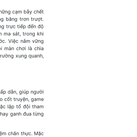
 những cạm bẫy chết
g băng trơn trượt.
ng trực tiếp đến độ
 ma sát, trong khi
ớc. Việc nắm vững
i màn chơi là chìa
trường xung quanh,
ấp dẫn, giúp người
o cốt truyện, game
oặc lập tổ đội tham
 hay ganh đua từng
hiệm chân thực. Mặc