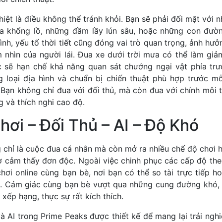
iệt là điều không thể tránh khỏi. Bạn sẽ phải đối mặt với
 khổng lồ, những đầm lầy lún sâu, hoặc những con đườn
ình, yếu tố thời tiết cũng đóng vai trò quan trọng, ảnh hưở
nhìn của người lái. Đua xe dưới trời mưa có thể làm giảm
 sẽ hạn chế khả năng quan sát chướng ngại vật phía trư
 loại địa hình và chuẩn bị chiến thuật phù hợp trước mỗ
 Bạn không chỉ đua với đối thủ, mà còn đua với chính môi 
g và thích nghi cao độ.
ơi – Đối Thủ – AI – Độ Khó
 chỉ là cuộc đua cá nhân mà còn mở ra nhiều chế độ chơi h
ờ cảm thấy đơn độc. Ngoài việc chinh phục các cấp độ the
hơi online cùng bạn bè, nơi bạn có thể so tài trực tiếp h
ớn. Cảm giác cùng bạn bè vượt qua những cung đường khó,
 xếp hạng, thực sự rất kích thích.
à AI trong Prime Peaks được thiết kế để mang lại trải ng