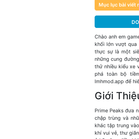
Mục lục bài viết 
DO
Chào anh em game 
khối lớn vượt qua
thực sự là một si
những cung đường 
thử nhiều kiểu xe
phá toàn bộ tiề
lmhmod.app
để hiể
Giới Thi
Prime Peaks đưa ng
chập trùng và nh
khác tập trung và
khí vui vẻ, thư gi