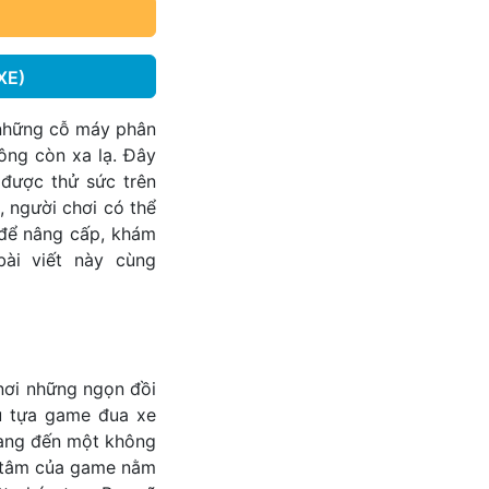
XE)
 những cỗ máy phân
ông còn xa lạ. Đây
 được thử sức trên
 người chơi có thể
 để nâng cấp, khám
ài viết này cùng
 nơi những ngọn đồi
u tựa game đua xe
mang đến một không
ng tâm của game nằm