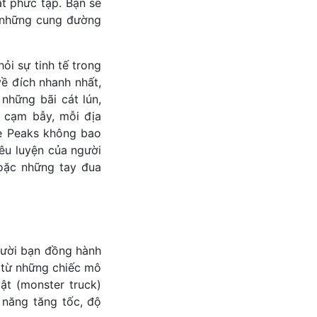
t phức tạp. Bạn sẽ
c những cung đường
ỏi sự tinh tế trong
ề đích nhanh nhất,
 những bãi cát lún,
 cạm bẫy, mỗi địa
e Peaks không bao
êu luyện của người
hoặc những tay đua
gười bạn đồng hành
 từ những chiếc mô
ật (monster truck)
 năng tăng tốc, độ