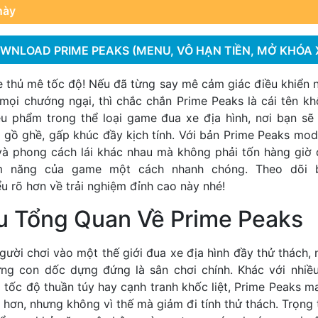
này
WNLOAD PRIME PEAKS (MENU, VÔ HẠN TIỀN, MỞ KHÓA 
thủ mê tốc độ! Nếu đã từng say mê cảm giác điều khiển
 mọi chướng ngại, thì chắc chắn Prime Peaks là cái tên kh
êu phẩm trong thể loại game đua xe địa hình, nơi bạn sẽ
gồ ghề, gấp khúc đầy kịch tính. Với bản Prime Peaks mod,
 và phong cách lái khác nhau mà không phải tốn hàng giờ
m năng của game một cách nhanh chóng. Theo dõi b
u rõ hơn về trải nghiệm đỉnh cao này nhé!
ệu Tổng Quan Về Prime Peaks
ười chơi vào một thế giới đua xe địa hình đầy thử thách,
ững con dốc dựng đứng là sân chơi chính. Khác với nhiề
o tốc độ thuần túy hay cạnh tranh khốc liệt, Prime Peaks 
ãn hơn, nhưng không vì thế mà giảm đi tính thử thách. Trọ