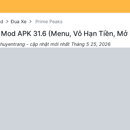
od
Đua Xe
Prime Peaks
 Mod APK 31.6 (Menu, Vô Hạn Tiền, Mở
 huyentrang - cập nhật mới nhất Tháng 5 25, 2026