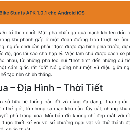
 Bike Stunts APK 1.0.1 cho Android iOS
ếu tố then chốt. Một pha nhấn ga quá mạnh khi leo dốc c
trong khi phanh gấp ở một đoạn đường trơn trượt sẽ làm
g, người chơi cần phải “đọc” được địa hình phía trước, d
ốc độ, góc lái sao cho hợp lý. Việc làm chủ được cách xe 
c nhau, từ những pha leo núi “thót tim” đến những cú ti
một cảm giác rất “đã”. Nó giống như một vũ điệu giữa ng
hể tạo nên chiến thắng.
 – Địa Hình – Thời Tiết
ào sở hữu hệ thống bản đồ vô cùng đa dạng, đưa người c
ên thế giới, từ những sa mạc khô cằn đầy cát, những khu r
uyết phủ trắng xóa. Mỗi bản đồ không chỉ đẹp mắt với 
được thiết kế với vô số chướng ngại vật và thử thách đ
đổi chiến thuật.