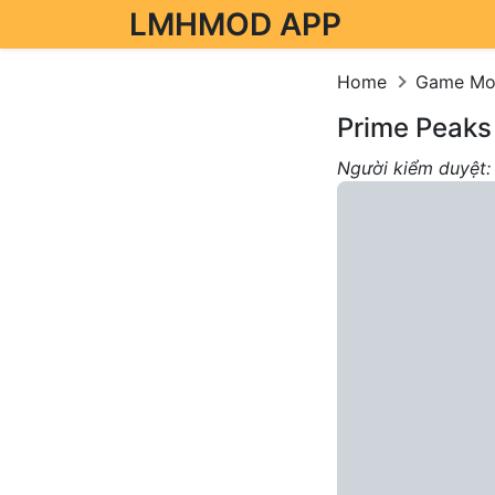
LMHMOD APP
Skip to content
Home
Game M
Prime Peaks
Người kiểm duyệt: