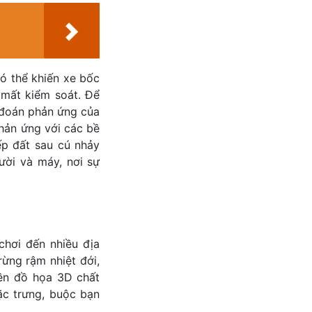
ó thể khiến xe bốc
 mất kiểm soát. Để
ự đoán phản ứng của
phản ứng với các bề
ếp đất sau cú nhảy
ười và máy, nơi sự
hơi đến nhiều địa
ừng rậm nhiệt đới,
nền đồ họa 3D chất
ặc trưng, buộc bạn