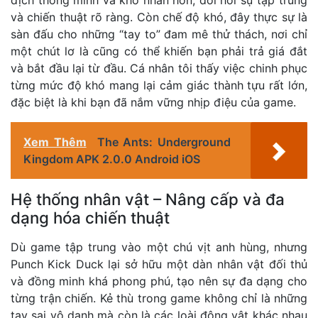
và chiến thuật rõ ràng. Còn chế độ khó, đây thực sự là
sàn đấu cho những “tay to” đam mê thử thách, nơi chỉ
một chút lơ là cũng có thể khiến bạn phải trả giá đắt
và bắt đầu lại từ đầu. Cá nhân tôi thấy việc chinh phục
từng mức độ khó mang lại cảm giác thành tựu rất lớn,
đặc biệt là khi bạn đã nắm vững nhịp điệu của game.
Xem Thêm
The Ants: Underground
Kingdom APK 2.0.0 Android iOS
Hệ thống nhân vật – Nâng cấp và đa
dạng hóa chiến thuật
Dù game tập trung vào một chú vịt anh hùng, nhưng
Punch Kick Duck lại sở hữu một dàn nhân vật đối thủ
và đồng minh khá phong phú, tạo nên sự đa dạng cho
từng trận chiến. Kẻ thù trong game không chỉ là những
tay sai vô danh mà còn là các loài động vật khác nhau