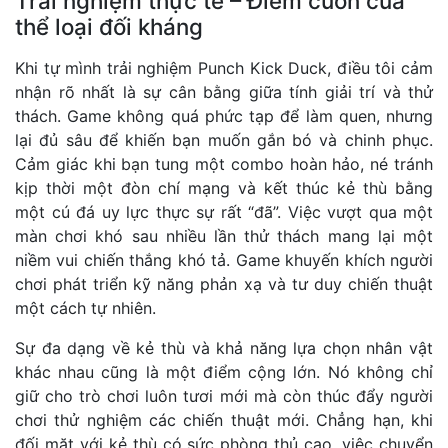
Trải nghiệm thực tế – Điểm cuốn của
thể loại đối kháng
Khi tự mình trải nghiệm Punch Kick Duck, điều tôi cảm
nhận rõ nhất là sự cân bằng giữa tính giải trí và thử
thách. Game không quá phức tạp để làm quen, nhưng
lại đủ sâu để khiến bạn muốn gắn bó và chinh phục.
Cảm giác khi bạn tung một combo hoàn hảo, né tránh
kịp thời một đòn chí mạng và kết thúc kẻ thù bằng
một cú đá uy lực thực sự rất “đã”. Việc vượt qua một
màn chơi khó sau nhiều lần thử thách mang lại một
niềm vui chiến thắng khó tả. Game khuyến khích người
chơi phát triển kỹ năng phản xạ và tư duy chiến thuật
một cách tự nhiên.
Sự đa dạng về kẻ thù và khả năng lựa chọn nhân vật
khác nhau cũng là một điểm cộng lớn. Nó không chỉ
giữ cho trò chơi luôn tươi mới mà còn thúc đẩy người
chơi thử nghiệm các chiến thuật mới. Chẳng hạn, khi
đối mặt với kẻ thù có sức phòng thủ cao, việc chuyển