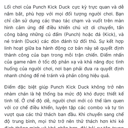
Lối chơi của Punch Kick Duck cực kỳ trực quan và dễ
nắm bắt, phù hợp với mọi đối tượng người chơi. Bạn
chỉ cần sử dụng các thao tác chạm và vuốt trên màn
hình cảm ứng để điều khiển chú vịt di chuyển, tấn
công bằng những cú đấm (Punch) hoặc đá (Kick), và
né tránh (Duck) các đòn đánh từ đối thủ. Sự kết hợp
linh hoạt giữa ba hành động cơ bản này sẽ quyết định
thành công của bạn trong mỗi trận chiến. Điểm nhấn
của game nằm ở tốc độ phản xạ và khả năng đọc tình
huống của người chơi, nơi bạn phải đưa ra quyết định
nhanh chóng để né tránh và phản công hiệu quả.
Điểm đặc biệt giúp Punch Kick Duck không trở nên
nhàm chán là hệ thống ba mức độ khó được thiết kế
tinh tế. Ở chế độ dễ, người chơi mới có thể làm quen
với cơ chế điều khiển, luyện tập các combo và tự tin
vượt qua các thử thách ban đầu. Khi chuyển sang chế
độ trung bình, mọi thứ trở nên thử thách hơn khi kẻ
địch thông minh và khó nhằn hơn, đòi hỏi sự tập trung