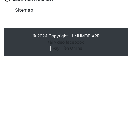
Sitemap
©
2024
Copyright – LMHMOD.APP
tải video facebook
|
Vay Tiền Online