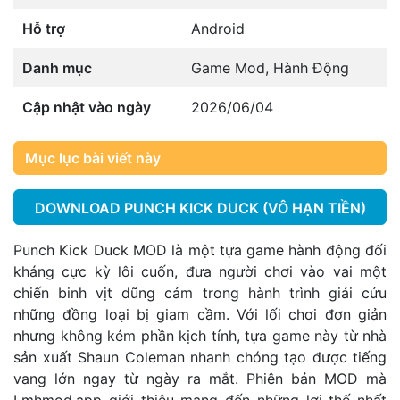
Hỗ trợ
Android
Danh mục
Game Mod
,
Hành Động
Cập nhật vào ngày
2026/06/04
Mục lục bài viết này
DOWNLOAD PUNCH KICK DUCK (VÔ HẠN TIỀN)
Punch Kick Duck MOD là một tựa game hành động đối
kháng cực kỳ lôi cuốn, đưa người chơi vào vai một
chiến binh vịt dũng cảm trong hành trình giải cứu
những đồng loại bị giam cầm. Với lối chơi đơn giản
nhưng không kém phần kịch tính, tựa game này từ nhà
sản xuất Shaun Coleman nhanh chóng tạo được tiếng
vang lớn ngay từ ngày ra mắt. Phiên bản MOD mà
Lmhmod.app giới thiệu mang đến những lợi thế nhất