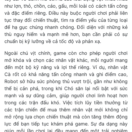
như lợn, thỏ, chồn, cáo, gấu, mỗi loài có cách tấn công
và đặc điểm riêng. Điều này buộc người chơi phải liên
tục thay đổi chiến thuật, tìm ra điểm yếu của từng loại
để hạ gục chúng nhanh chóng. Đối diện với những kẻ
thù nguy hiểm và mạnh mẽ hơn, bạn cần phải có sự
chuẩn bị kỹ lưỡng về cả tốc độ và phản xạ.
Ngoài chú vịt chính, game còn cho phép người chơi
mở khóa và chọn các nhân vật khác, mỗi người mang
đến một bộ kỹ năng và lợi thế riêng. Ví dụ, nhân vật
Cà rốt có khả năng tấn công nhanh và ghi điểm cao,
Robot sở hữu sức phòng thủ vượt trội, gần như không
thể bị cản phá, trong khi Chó săn lại nổi bật với sức
mạnh và sự dũng cảm, giúp người chơi linh hoạt hơn
trong các trận đấu khó. Việc tích lũy tiền thưởng từ
các trận chiến để mua thêm nhân vật mới không chỉ
mở rộng lựa chọn chiến thuật mà còn tăng thêm động
lực để bạn tiếp tục khám phá game. Sự đa dạng này
giúp mỗi lần chơi lại đều mang đến một trải nghiệm