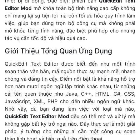
thiết bị di động. Đặc biệt, phiên bản
QuickEdit Text
Editor Mod
mở khóa toàn bộ tính năng cao cấp không
chỉ mang lại sự tiện lợi mà còn tối ưu hóa quy trình làm
việc, giúp bạn dùng trọn bộ công cụ mà không phải
mở khóa từng tính năng, đặc biệt phù hợp cho những
tác vụ cần tốc độ và hiệu quả cao.
Giới Thiệu Tổng Quan Ứng Dụng
QuickEdit Text Editor được biết đến như một trình
soạn thảo văn bản, mã nguồn thực sự mạnh mẽ, nhanh
chóng và đáng tin cậy. Điểm nổi bật là khả năng hỗ trợ
hơn năm mươi ngôn ngữ lập trình khác nhau, từ những
cái tên quen thuộc như Java, C++, HTML, C#, CSS,
JavaScript, XML, PHP cho đến nhiều ngôn ngữ khác.
Nhờ vậy, dù bạn đang làm việc với loại mã nào,
QuickEdit Text Editor Mod
đều có thể mở và xử lý mà
không gặp bất kỳ trở ngại nào. Đây thực sự là một giải
pháp lý tưởng cho những ai cần một công cụ soạn
thảo linh hoạt và hiệu quả trên điện thoại.