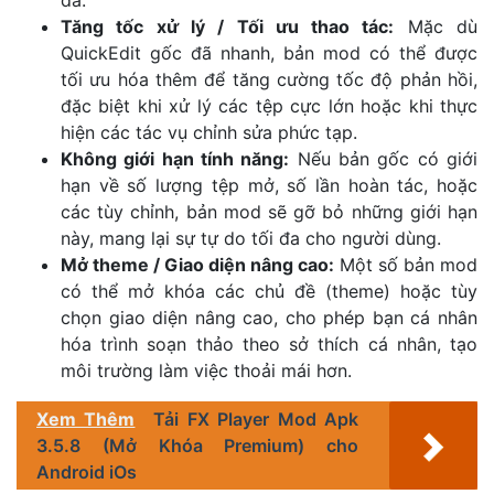
Tăng tốc xử lý / Tối ưu thao tác:
Mặc dù
QuickEdit gốc đã nhanh, bản mod có thể được
tối ưu hóa thêm để tăng cường tốc độ phản hồi,
đặc biệt khi xử lý các tệp cực lớn hoặc khi thực
hiện các tác vụ chỉnh sửa phức tạp.
Không giới hạn tính năng:
Nếu bản gốc có giới
hạn về số lượng tệp mở, số lần hoàn tác, hoặc
các tùy chỉnh, bản mod sẽ gỡ bỏ những giới hạn
này, mang lại sự tự do tối đa cho người dùng.
Mở theme / Giao diện nâng cao:
Một số bản mod
có thể mở khóa các chủ đề (theme) hoặc tùy
chọn giao diện nâng cao, cho phép bạn cá nhân
hóa trình soạn thảo theo sở thích cá nhân, tạo
môi trường làm việc thoải mái hơn.
Xem Thêm
Tải FX Player Mod Apk
3.5.8 (Mở Khóa Premium) cho
Android iOs