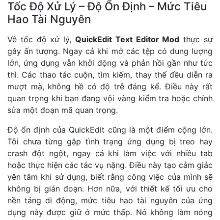
Tốc Độ Xử Lý – Độ Ổn Định – Mức Tiêu
Hao Tài Nguyên
Về tốc độ xử lý,
QuickEdit Text Editor Mod
thực sự
gây ấn tượng. Ngay cả khi mở các tệp có dung lượng
lớn, ứng dụng vẫn khởi động và phản hồi gần như tức
thì. Các thao tác cuộn, tìm kiếm, thay thế đều diễn ra
mượt mà, không hề có độ trễ đáng kể. Điều này rất
quan trọng khi bạn đang vội vàng kiểm tra hoặc chỉnh
sửa một đoạn mã quan trọng.
Độ ổn định của QuickEdit cũng là một điểm cộng lớn.
Tôi chưa từng gặp tình trạng ứng dụng bị treo hay
crash đột ngột, ngay cả khi làm việc với nhiều tab
hoặc thực hiện các tác vụ nặng. Điều này tạo cảm giác
yên tâm khi sử dụng, biết rằng công việc của mình sẽ
không bị gián đoạn. Hơn nữa, với thiết kế tối ưu cho
nền tảng di động, mức tiêu hao tài nguyên của ứng
dụng này được giữ ở mức thấp. Nó không làm nóng