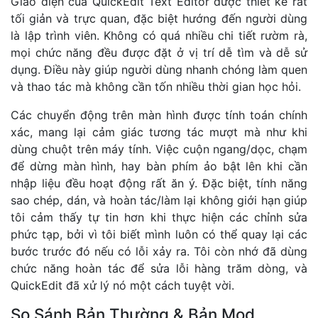
Giao diện của QuickEdit Text Editor được thiết kế rất
tối giản và trực quan, đặc biệt hướng đến người dùng
là lập trình viên. Không có quá nhiều chi tiết rườm rà,
mọi chức năng đều được đặt ở vị trí dễ tìm và dễ sử
dụng. Điều này giúp người dùng nhanh chóng làm quen
và thao tác mà không cần tốn nhiều thời gian học hỏi.
Các chuyển động trên màn hình được tính toán chính
xác, mang lại cảm giác tương tác mượt mà như khi
dùng chuột trên máy tính. Việc cuộn ngang/dọc, chạm
để dừng màn hình, hay bàn phím ảo bật lên khi cần
nhập liệu đều hoạt động rất ăn ý. Đặc biệt, tính năng
sao chép, dán, và hoàn tác/làm lại không giới hạn giúp
tôi cảm thấy tự tin hơn khi thực hiện các chỉnh sửa
phức tạp, bởi vì tôi biết mình luôn có thể quay lại các
bước trước đó nếu có lỗi xảy ra. Tôi còn nhớ đã dùng
chức năng hoàn tác để sửa lỗi hàng trăm dòng, và
QuickEdit đã xử lý nó một cách tuyệt vời.
So Sánh Bản Thường & Bản Mod