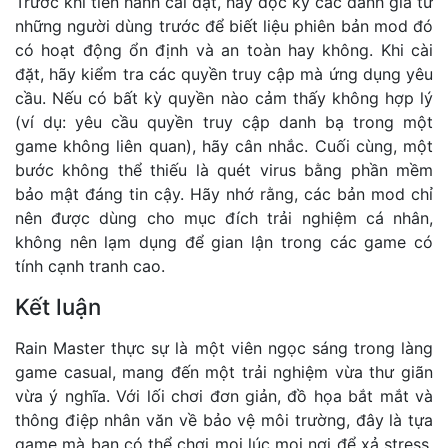
Trước khi tiến hành cài đặt, hãy đọc kỹ các đánh giá từ
những người dùng trước để biết liệu phiên bản mod đó
có hoạt động ổn định và an toàn hay không. Khi cài
đặt, hãy kiểm tra các quyền truy cập mà ứng dụng yêu
cầu. Nếu có bất kỳ quyền nào cảm thấy không hợp lý
(ví dụ: yêu cầu quyền truy cập danh bạ trong một
game không liên quan), hãy cân nhắc. Cuối cùng, một
bước không thể thiếu là quét virus bằng phần mềm
bảo mật đáng tin cậy. Hãy nhớ rằng, các bản mod chỉ
nên được dùng cho mục đích trải nghiệm cá nhân,
không nên lạm dụng để gian lận trong các game có
tính cạnh tranh cao.
Kết luận
Rain Master thực sự là một viên ngọc sáng trong làng
game casual, mang đến một trải nghiệm vừa thư giãn
vừa ý nghĩa. Với lối chơi đơn giản, đồ họa bắt mắt và
thông điệp nhân văn về bảo vệ môi trường, đây là tựa
game mà bạn có thể chơi mọi lúc mọi nơi để xả stress.