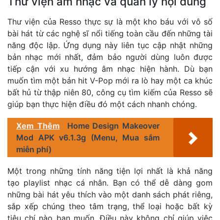
Thư viện âm nhạc và quản lý nội dung
Thư viện của Resso thực sự là một kho báu với vô số
bài hát từ các nghệ sĩ nổi tiếng toàn cầu đến những tài
năng độc lập. Ứng dụng này liên tục cập nhật những
bản nhạc mới nhất, đảm bảo người dùng luôn được
tiếp cận với xu hướng âm nhạc hiện hành. Dù bạn
muốn tìm một bản hit V-Pop mới ra lò hay một ca khúc
bất hủ từ thập niên 80, công cụ tìm kiếm của Resso sẽ
giúp bạn thực hiện điều đó một cách nhanh chóng.
Xem Thêm
Home Design Makeover
Mod APK v6.1.3g (Menu, Mua sắm
miễn phí)
Một trong những tính năng tiện lợi nhất là khả năng
tạo playlist nhạc cá nhân. Bạn có thể dễ dàng gom
những bài hát yêu thích vào một danh sách phát riêng,
sắp xếp chúng theo tâm trạng, thể loại hoặc bất kỳ
tiêu chí nào bạn muốn. Điều này không chỉ giúp việc