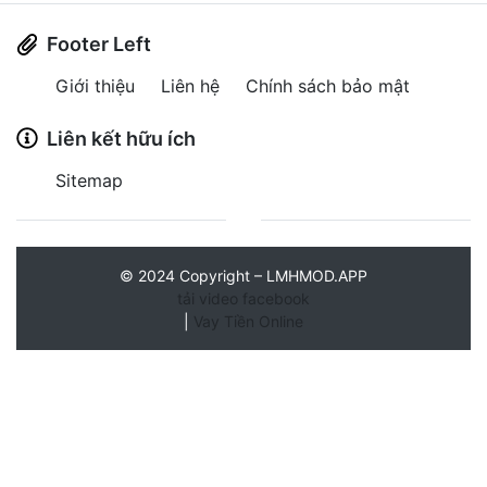
Footer Left
Giới thiệu
Liên hệ
Chính sách bảo mật
Liên kết hữu ích
Sitemap
©
2024
Copyright – LMHMOD.APP
tải video facebook
|
Vay Tiền Online