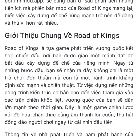
bởi
lmhmod.app
, sẽ cùng bạn đi sâu phân tích những
tiện ích mà phiên bản mod của Road of Kings mang lại,
biến việc xây dựng đế chế hùng mạnh trở nên dễ dàng
và thú vị hơn rất nhiều.
Giới Thiệu Chung Về Road of Kings
Road of Kings là tựa game phát triển vương quốc kết
hợp chiến đấu, nơi bạn được giao một mảnh đất để
bắt đầu xây dựng đế chế của riêng mình. Ngay từ
những bước đầu, bạn sẽ nhận ra đây không chỉ là một
trò chơi đơn thuần mà còn là một hành trình khẳng
định sức mạnh và chiến thuật. Từ việc dựng nên những
công trình kiến trúc cơ bản cho đến việc tham gia vào
các trận chiến khốc liệt, vương quốc của bạn sẽ dần
lớn mạnh theo thời gian. Đây là một game chiến lược
với đồ họa chân thực cùng âm thanh lôi cuốn, thu hút
đông đảo người chơi ngay từ cái nhìn đầu tiên.
Thông tin về nhà phát triển và năm phát hành của