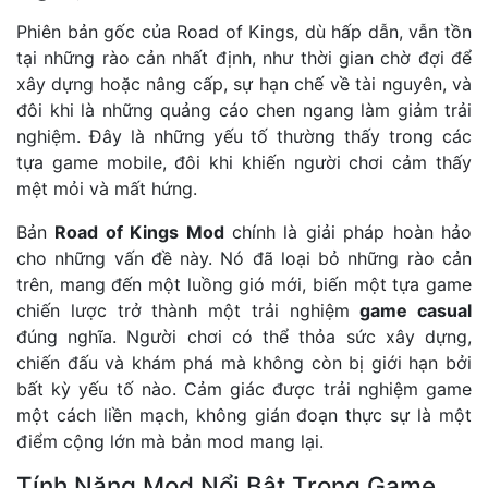
Phiên bản gốc của Road of Kings, dù hấp dẫn, vẫn tồn
tại những rào cản nhất định, như thời gian chờ đợi để
xây dựng hoặc nâng cấp, sự hạn chế về tài nguyên, và
đôi khi là những quảng cáo chen ngang làm giảm trải
nghiệm. Đây là những yếu tố thường thấy trong các
tựa game mobile, đôi khi khiến người chơi cảm thấy
mệt mỏi và mất hứng.
Bản
Road of Kings Mod
chính là giải pháp hoàn hảo
cho những vấn đề này. Nó đã loại bỏ những rào cản
trên, mang đến một luồng gió mới, biến một tựa game
chiến lược trở thành một trải nghiệm
game casual
đúng nghĩa. Người chơi có thể thỏa sức xây dựng,
chiến đấu và khám phá mà không còn bị giới hạn bởi
bất kỳ yếu tố nào. Cảm giác được trải nghiệm game
một cách liền mạch, không gián đoạn thực sự là một
điểm cộng lớn mà bản mod mang lại.
Tính Năng Mod Nổi Bật Trong Game