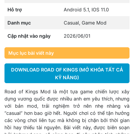
Hỗ trợ
Android 5.1, IOS 11.0
Danh mục
Casual
,
Game Mod
Cập nhật vào ngày
2026/06/01
Mục lục bài viết này
DOWNLOAD ROAD OF KINGS (MỞ KHÓA TẤT CẢ
KỸ NĂNG)
Road of Kings Mod là một tựa game chiến lược xây
dựng vương quốc được nhiều anh em yêu thích, nhưng
với bản mod, trải nghiệm trở nên nhẹ nhàng và
“casual” hơn bao giờ hết. Người chơi có thể tận hưởng
các vòng chơi liên tục mà không bị chặn bởi thời gian
hồi hay thiếu tài nguyên. Bài viết này, được biên soạn