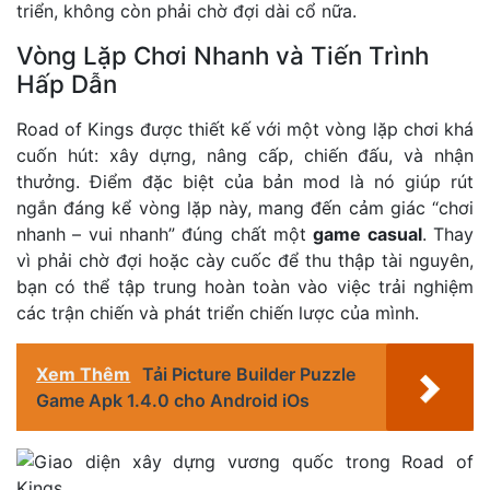
triển, không còn phải chờ đợi dài cổ nữa.
Vòng Lặp Chơi Nhanh và Tiến Trình
Hấp Dẫn
Road of Kings được thiết kế với một vòng lặp chơi khá
cuốn hút: xây dựng, nâng cấp, chiến đấu, và nhận
thưởng. Điểm đặc biệt của bản mod là nó giúp rút
ngắn đáng kể vòng lặp này, mang đến cảm giác “chơi
nhanh – vui nhanh” đúng chất một
game casual
. Thay
vì phải chờ đợi hoặc cày cuốc để thu thập tài nguyên,
bạn có thể tập trung hoàn toàn vào việc trải nghiệm
các trận chiến và phát triển chiến lược của mình.
Xem Thêm
Tải Picture Builder Puzzle
Game Apk 1.4.0 cho Android iOs