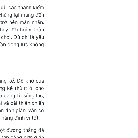
 dù các thanh kiếm
chúng lại mang đến
 trở nên mãn nhãn.
thay đổi hoàn toàn
hơi. Dù chỉ là yếu
hần động lực không
áng kể. Độ khó của
g kẻ thù ít ỏi cho
a dạng từ súng lục,
i và cải thiện chiến
an đơn giản, vẫn có
năng định vị tốt.
một đường thẳng đã
n tấn công đơn giản