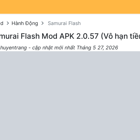
od
Hành Động
Samurai Flash
murai Flash Mod APK 2.0.57 (Vô hạn tiề
 huyentrang - cập nhật mới nhất Tháng 5 27, 2026