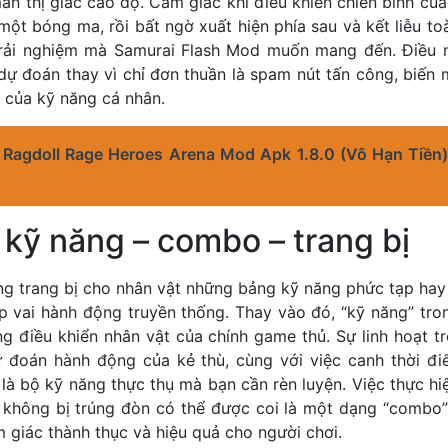
ãn thị giác cao độ. Cảm giác khi điều khiển chiến binh củ
ột bóng ma, rồi bất ngờ xuất hiện phía sau và kết liễu to
à trải nghiệm mà Samurai Flash Mod muốn mang đến. Điều n
dự đoán thay vì chỉ đơn thuần là spam nút tấn công, biến 
 của kỹ năng cá nhân.
 Ragdoll Rage Heroes Arena Mod Apk 1.8.0 (Vô Hạn Tiền
kỹ năng – combo – trang bị
ng trang bị cho nhân vật những bảng kỹ năng phức tạp hay
 vai hành động truyền thống. Thay vào đó, “kỹ năng” tron
g điều khiển nhân vật của chính game thủ. Sự linh hoạt tr
 đoán hành động của kẻ thù, cùng với việc canh thời đ
h là bộ kỹ năng thực thụ mà bạn cần rèn luyện. Việc thực hiệ
 không bị trúng đòn có thể được coi là một dạng “combo”
m giác thành thục và hiệu quả cho người chơi.