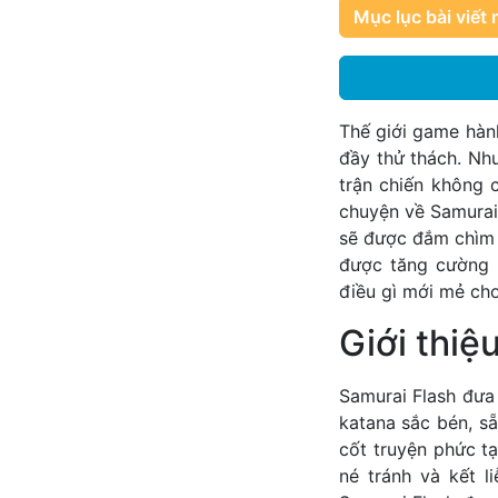
Mục lục bài viết 
Thế giới game hàn
đầy thử thách. Nh
trận chiến không 
chuyện về Samurai
sẽ được đắm chìm 
được tăng cường 
điều gì mới mẻ cho
Giới thiệ
Samurai Flash đưa 
katana sắc bén, s
cốt truyện phức tạ
né tránh và kết l