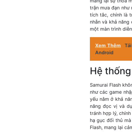
mang lại sự thỏa m
trận mưa đạn như m
tích tắc, chính l
nhẫn và khả năng 
một màn trình diễn
Xem Thêm
Tải
Android
Hệ thống 
Samurai Flash khô
như các game nhập
yếu nằm ở khả năn
năng đọc vị và dự
tránh hợp lý, chín
hạ gục đối thủ mà
Flash, mang lại cả