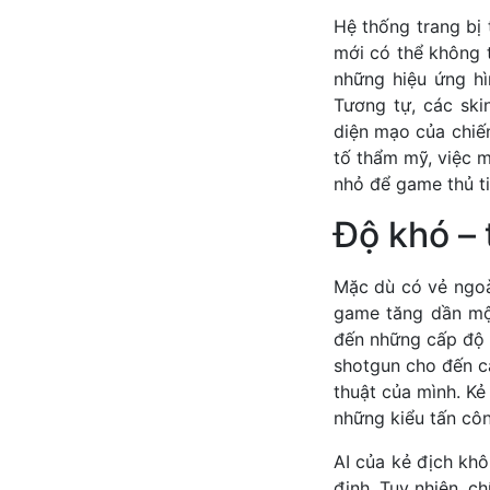
Hệ thống trang bị
mới có thể không 
những hiệu ứng hì
Tương tự, các ski
diện mạo của chiế
tố thẩm mỹ, việc 
nhỏ để game thủ t
Độ khó – 
Mặc dù có vẻ ngoà
game tăng dần một
đến những cấp độ v
shotgun cho đến cả 
thuật của mình. Kẻ
những kiểu tấn côn
AI của kẻ địch kh
định. Tuy nhiên, c