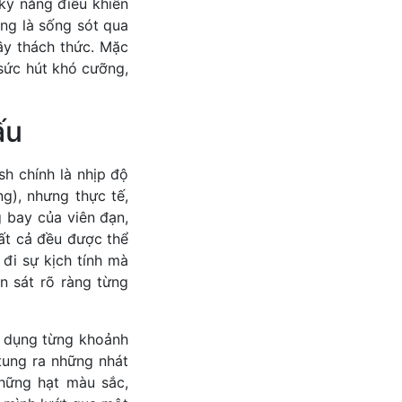
kỹ năng điều khiển
ng là sống sót qua
ầy thách thức. Mặc
t sức hút khó cưỡng,
ấu
sh chính là nhịp độ
g), nhưng thực tế,
 bay của viên đạn,
ất cả đều được thể
đi sự kịch tính mà
n sát rõ ràng từng
n dụng từng khoảnh
tung ra những nhát
những hạt màu sắc,