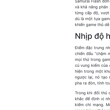
Samurai Flash đơn
và khả năng phản 
từng cấp độ, vượt
dù là một tựa game 
khiến game thủ dễ 
Nhịp độ 
Điểm đặc trưng nhấ
chiến đấu “chậm m
mọi thứ trong gam
cú vung kiếm của 
hiện trong một kh
ngược lại, nó tạo
pha ra đòn, tính t
Trong khi đối thủ
khắc để định vị n
kiếm chí mạng. Mỗ