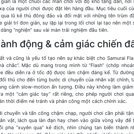
 giản là một chuỗi các màn chơi với độ khó tăng dần, nơi 
xạ của người chơi được đặt lên hàng đầu. Mục tiêu cuối cù
 qua lũ kẻ thù đông đảo và đối mặt với những tên trùm đ
giải trí đơn giản, sự lặp lại trong lối chơi lại tạo nên mộ
dàng “nghiện” sau vài màn trải nghiệm đầu tiên.
hành động & cảm giác chiến đ
t và cũng là yếu tố tạo nên sự khác biệt cho Samurai Fla
à chắc”. Mặc dù mang trong mình từ “Flash” (chớp nhoán
e đều diễn ra ở tốc độ được làm chậm đáng kể. Từ đường
đối thủ cho đến từng bước di chuyển của nhân vật chính, t
ung cảnh slow-motion ấn tượng. Điều này không làm giảm 
 ra một “cảm giác tay” rất riêng, cho phép người chơi qua
oán thời điểm né tránh và phản công một cách chính xác.
 di chuyển và tấn công chậm chạp, người chơi cần phải tậ
hân vật, lách qua làn đạn hay chen vào giữa vòng vây để 
i pha “xuyên qua” kẻ địch, nhìn chúng tan biến thành 