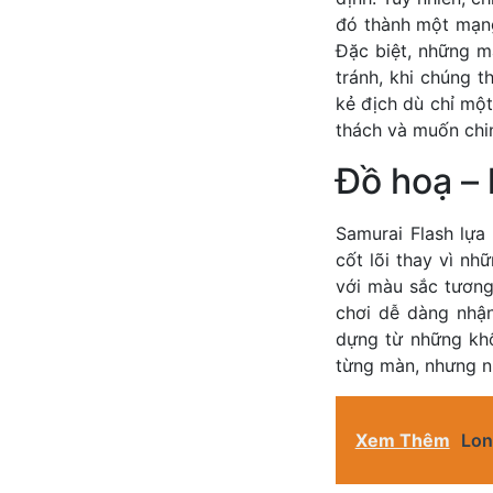
đó thành một mạng
Đặc biệt, những m
tránh, khi chúng 
kẻ địch dù chỉ một
thách và muốn chi
Đồ hoạ – 
Samurai Flash lựa
cốt lõi thay vì nh
với màu sắc tương
chơi dễ dàng nhậ
dựng từ những khố
từng màn, nhưng nh
Xem Thêm
Lon