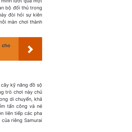
a mình lướt qua một
àn bộ đối thủ trong
ày đòi hỏi sự kiên
mỗi màn chơi thành
) cho
 cây kỹ năng đồ sộ
g trò chơi này chủ
ong di chuyển, khả
iểm tấn công và né
n liên tiếp các pha
 của riêng Samurai