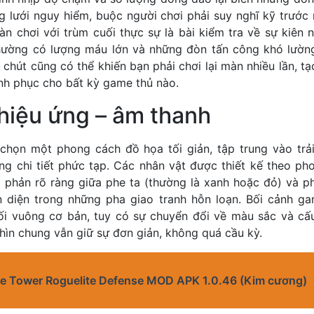
 lưới nguy hiểm, buộc người chơi phải suy nghĩ kỹ trước 
àn chơi với trùm cuối thực sự là bài kiểm tra về sự kiên 
thường có lượng máu lớn và những đòn tấn công khó lườ
 chút cũng có thể khiến bạn phải chơi lại màn nhiều lần, t
nh phục cho bất kỳ game thủ nào.
hiệu ứng – âm thanh
 chọn một phong cách đồ họa tối giản, tập trung vào tr
ững chi tiết phức tạp. Các nhân vật được thiết kế theo p
 phản rõ ràng giữa phe ta (thường là xanh hoặc đỏ) và ph
n diện trong những pha giao tranh hỗn loạn. Bối cảnh g
i vuông cơ bản, tuy có sự chuyển đổi về màu sắc và cấu
ìn chung vẫn giữ sự đơn giản, không quá cầu kỳ.
e Tower Roguelite Defense MOD APK 1.0.46 (Kim cương)