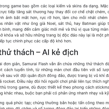
 trong game bao gồm các loại kiếm và skins đa dạng. Mặc
trực tiếp tăng sát thương hay thay đổi cơ chế chặt chém, 
nh ảnh bắt mắt hơn, rực rỡ hơn, làm cho mỗi nhát chém
ns nhân vật như ông già Noel, sát thủ, hay Batman giúp 
n binh, mang đến cảm giác mới mẻ và thú vị qua từng màn c
mở khóa và sở hữu những trang bị độc đáo này lại là một p
iếp tục chinh phục các cấp độ khó hơn.
thử thách – AI kẻ địch
i đơn giản, Samurai Flash vẫn ẩn chứa những thử thách đ
 cách tuyến tính, từ những màn chơi đầu tiên với số lượn
ề sau với đội quân địch đông đảo, được trang bị vũ khí đ
rocket. Điều này đòi hỏi người chơi phải liên tục thích ngh
 thù trong game, dù được thiết kế theo phong cách stickm
g khác nhau, buộc bạn phải có phản ứng nhanh nhạy và kỹ 
ông quá phức tạp; chúng thường bắn hoặc tấn công theo 
hính nhịp độ chậm và số lượng đông đảo lại biến những đò