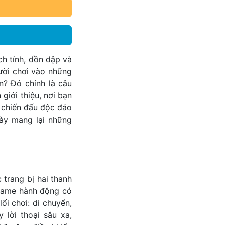
h tính, dồn dập và
ười chơi vào những
n? Đó chính là câu
iới thiệu, nơi bạn
 chiến đấu độc đáo
ày mang lại những
 trang bị hai thanh
 game hành động có
ối chơi: di chuyển,
 lời thoại sâu xa,