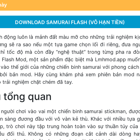
này
DOWNLOAD SAMURAI FLASH (VÔ HẠN TIỀN)
h động luôn là mảnh đất màu mỡ cho những trải nghiệm kịc
ưng sẽ ra sao nếu một tựa game chọn lối đi riêng, đưa ng
chỉ tốc độ mà còn đầy “nghệ thuật” trong từng pha ra đò
 Flash Mod, một sản phẩm đặc biệt mà Lmhmod.app muốn g
vào thế giới của những chiến binh samurai với phong cách
bởi bản mod. Hãy cùng khám phá xem phiên bản mod n
 trải nghiệm chặt chém đã tay.
u tổng quan
người chơi vào vai một chiến binh samurai stickman, được
ẵn sàng đương đầu với vô vàn kẻ thù. Khác với nhiều tựa
p, trò chơi này tập trung hoàn toàn vào sự thuần túy của l
iễu đối thủ. Không có những đoạn cắt cảnh dài dòng hay