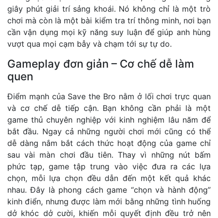
giây phút giải trí sảng khoái. Nó không chỉ là một trò
chơi mà còn là một bài kiểm tra trí thông minh, nơi bạn
cần vận dụng mọi kỹ năng suy luận để giúp anh hùng
vượt qua mọi cạm bẫy và chạm tới sự tự do.
Gameplay đơn giản – Cơ chế dễ làm
quen
Điểm mạnh của Save the Bro nằm ở lối chơi trực quan
và cơ chế dễ tiếp cận. Bạn không cần phải là một
game thủ chuyên nghiệp với kinh nghiệm lâu năm để
bắt đầu. Ngay cả những người chơi mới cũng có thể
dễ dàng nắm bắt cách thức hoạt động của game chỉ
sau vài màn chơi đầu tiên. Thay vì những nút bấm
phức tạp, game tập trung vào việc đưa ra các lựa
chọn, mỗi lựa chọn đều dẫn đến một kết quả khác
nhau. Đây là phong cách game “chọn và hành động”
kinh điển, nhưng được làm mới bằng những tình huống
dở khóc dở cười, khiến mỗi quyết định đều trở nên