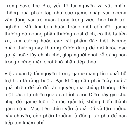
Trong Save the Bro, yếu tố tài nguyên và vật phẩm
không quá phức tạp như các game nhập vai, nhưng
vẫn đóng vai trò quan trọng trong việc định hình trải
nghiệm. Mỗi khi bạn hoàn thành một cấp độ, game
thường có những phần thưởng nhất định, có thể là tiền
xu, kim cương hoặc các vật phẩm đặc biệt. Những
phần thưởng này thường được dùng để mở khóa các
gợi ý hoặc tùy chỉnh nhỏ, giúp người chơi dễ dàng hơn
trong những màn chơi khó nhằn tiếp theo.
Việc quản lý tài nguyên trong game mang tính chất hỗ
trợ hơn là ràng buộc. Bạn không cần phải “cày cuốc”
quá nhiều để có đủ tài nguyên, mà chúng thường đến
một cách tự nhiên qua quá trình chơi. Điều này giữ cho
nhịp độ game luôn ở mức giải trí, không biến thành
gánh nặng. Mục tiêu chính vẫn là giải đố và tận hưởng
câu chuyện, còn phần thưởng là động lực phụ để bạn
tiếp tục khám phá.