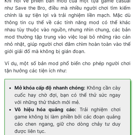
Khi nói về phiên bản mod của một tựa game casual
như Save the Bro, điều mà nhiều người chơi tìm kiếm
chính là sự tiện lợi và trải nghiệm liền mạch. Mặc dù
thông tin cụ thể về các tính năng mod có thể khác
nhau tùy thuộc vào nguồn, nhưng nhìn chung, các bản
mod thường tập trung vào việc loại bỏ những rào cản
nhỏ nhặt, giúp người chơi đắm chìm hoàn toàn vào thế
giới giải đố mà không bị gián đoạn.
Ví dụ, một số bản mod phổ biến cho phép người chơi
tận hưởng các tiện ích như:
Mở khóa cấp độ nhanh chóng:
Không cần cày
cuốc hay chờ đợi, bạn có thể thử sức ngay
với những thử thách mới mẻ.
Vô hiệu hóa quảng cáo:
Trải nghiệm chơi
game không bị làm phiền bởi các đoạn quảng
cáo chen ngang, giữ cho dòng chảy tư duy
được liên tục.