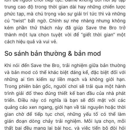
trung cao độ trong thời gian dài hay những chiến lược
phức tạp, mà chú trọng vào sự giải trí tức thì và những
cú “twist” bất ngờ. Chính sự nhẹ nhàng nhưng không
kém phần thử thách này đã giúp Save the Bro trở
thành một lựa chọn tuyệt vời để “giết thời gian” một
cách hiệu quả và vui vẻ.
So sánh bản thường & bản mod
Khi nói đến Save the Bro, trải nghiệm giữa bản thường
và bản mod có thể khác biệt đáng kể, đặc biệt đối với
những ai tìm kiếm sự liền mạch và không giới hạn.
Trong phiên bản gốc, người chơi sẽ trải qua một hành
trình giải đố theo đúng thiết kế ban đầu của nhà phát
triển. Điều này có nghĩa là bạn sẽ đối mặt với các
quảng cáo xen ngang, giới hạn về tài nguyên hoặc thời
gian chờ để tiếp tục chơi, những yếu tố có thể làm
gián đoạn dòng chảy trải nghiệm. Mỗi lựa chọn, mỗi
thất bại đều mang lại bài học, và việc tiến bộ đòi hỏi