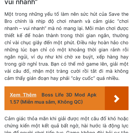
vui nhanh”
Một trong những yếu tố làm nên sức hút của Save the
Bro chính là nhịp độ chơi nhanh và cảm giác “chơi
nhanh – vui nhanh” mà nó mang lại. Mỗi màn chơi được
thiết kế để hoàn thành trong thời gian ngắn, thường
chỉ vài chục giây đến một phút. Điều này hoàn hảo cho
những lúc bạn chỉ có một khoảng thời gian rảnh rỗi
ngắn ngủi, ví dụ như khi chờ xe buýt, xếp hàng hay
trong giờ nghỉ trưa. Bạn có thể mở game lên, giải một
vài câu đố, nhận một tràng cười rồi tắt đi mà không
cảm thấy gián đoạn hay phải “cày cuốc” quá nhiều.
Xem Thêm
Boss Life 3D Mod Apk
1.57 (Miễn mua sắm, Không QC)
Cảm giác thỏa mãn khi giải được một câu đố khó hoặc
chứng kiến một kết quả bất ngờ, hài hước là động lực
lớn để người chơi tiếp tục. Game không đòi hỏi sự tập