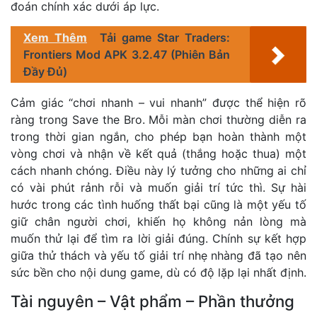
đoán chính xác dưới áp lực.
Xem Thêm
Tải game Star Traders:
Frontiers Mod APK 3.2.47 (Phiên Bản
Đầy Đủ)
Cảm giác “chơi nhanh – vui nhanh” được thể hiện rõ
ràng trong Save the Bro. Mỗi màn chơi thường diễn ra
trong thời gian ngắn, cho phép bạn hoàn thành một
vòng chơi và nhận về kết quả (thắng hoặc thua) một
cách nhanh chóng. Điều này lý tưởng cho những ai chỉ
có vài phút rảnh rỗi và muốn giải trí tức thì. Sự hài
hước trong các tình huống thất bại cũng là một yếu tố
giữ chân người chơi, khiến họ không nản lòng mà
muốn thử lại để tìm ra lời giải đúng. Chính sự kết hợp
giữa thử thách và yếu tố giải trí nhẹ nhàng đã tạo nên
sức bền cho nội dung game, dù có độ lặp lại nhất định.
Tài nguyên – Vật phẩm – Phần thưởng