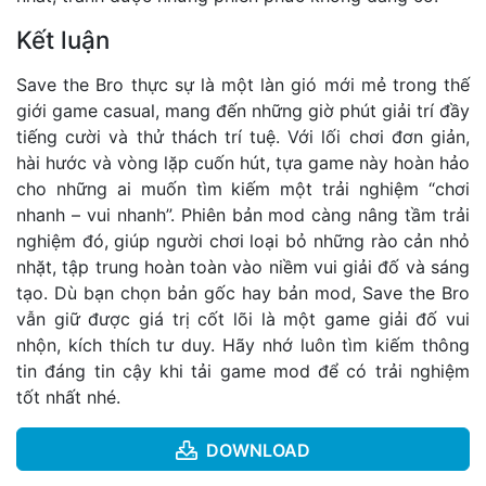
Kết luận
Save the Bro thực sự là một làn gió mới mẻ trong thế
giới game casual, mang đến những giờ phút giải trí đầy
tiếng cười và thử thách trí tuệ. Với lối chơi đơn giản,
hài hước và vòng lặp cuốn hút, tựa game này hoàn hảo
cho những ai muốn tìm kiếm một trải nghiệm “chơi
nhanh – vui nhanh”. Phiên bản mod càng nâng tầm trải
nghiệm đó, giúp người chơi loại bỏ những rào cản nhỏ
nhặt, tập trung hoàn toàn vào niềm vui giải đố và sáng
tạo. Dù bạn chọn bản gốc hay bản mod, Save the Bro
vẫn giữ được giá trị cốt lõi là một game giải đố vui
nhộn, kích thích tư duy. Hãy nhớ luôn tìm kiếm thông
tin đáng tin cậy khi tải game mod để có trải nghiệm
tốt nhất nhé.
DOWNLOAD