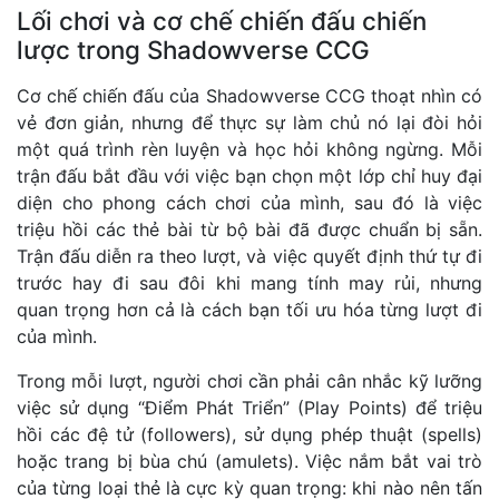
Lối chơi và cơ chế chiến đấu chiến
lược trong Shadowverse CCG
Cơ chế chiến đấu của Shadowverse CCG thoạt nhìn có
vẻ đơn giản, nhưng để thực sự làm chủ nó lại đòi hỏi
một quá trình rèn luyện và học hỏi không ngừng. Mỗi
trận đấu bắt đầu với việc bạn chọn một lớp chỉ huy đại
diện cho phong cách chơi của mình, sau đó là việc
triệu hồi các thẻ bài từ bộ bài đã được chuẩn bị sẵn.
Trận đấu diễn ra theo lượt, và việc quyết định thứ tự đi
trước hay đi sau đôi khi mang tính may rủi, nhưng
quan trọng hơn cả là cách bạn tối ưu hóa từng lượt đi
của mình.
Trong mỗi lượt, người chơi cần phải cân nhắc kỹ lưỡng
việc sử dụng “Điểm Phát Triển” (Play Points) để triệu
hồi các đệ tử (followers), sử dụng phép thuật (spells)
hoặc trang bị bùa chú (amulets). Việc nắm bắt vai trò
của từng loại thẻ là cực kỳ quan trọng: khi nào nên tấn