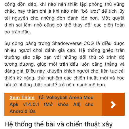
công dồn dập, khi nào nên thiết lập phòng thủ vững
chắc, hay thậm chí là khi nào nên “bỏ lượt” để tích lũy
tài nguyên cho những đòn đánh lớn hơn. Một quyết
định sai lầm nhỏ cũng có thể thay đổi cục diện toàn
bộ trận đấu.
Sự công bằng trong Shadowverse CCG là điều được
nhiều người chơi đánh giá cao. Hệ thống ghép trận
thường sắp xếp bạn với những đối thủ có trình độ
tương đương, giúp mỗi trận đấu luôn căng thẳng và
đáng giá. Điều này khuyến khích người chơi liên tục cải
thiện kỹ năng, thử nghiệm các chiến thuật mới và học
hỏi từ những thất bại để trở nên mạnh mẽ hơn.
Xem Thêm
Tải Volleyball Arena Mod
Apk v14.0.1 (Mở khóa All) cho
Android iOs
Hệ thống thẻ bài và chiến thuật xây