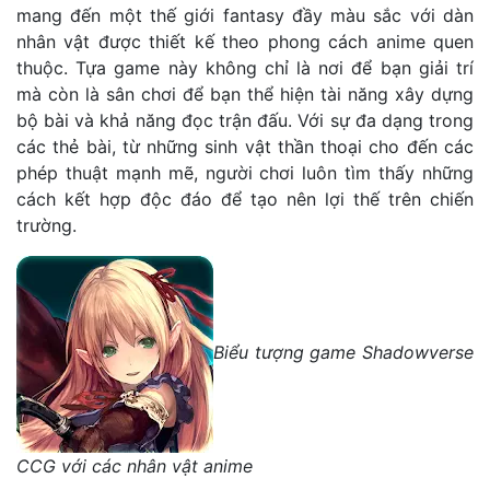
mang đến một thế giới fantasy đầy màu sắc với dàn
nhân vật được thiết kế theo phong cách anime quen
thuộc. Tựa game này không chỉ là nơi để bạn giải trí
mà còn là sân chơi để bạn thể hiện tài năng xây dựng
bộ bài và khả năng đọc trận đấu. Với sự đa dạng trong
các thẻ bài, từ những sinh vật thần thoại cho đến các
phép thuật mạnh mẽ, người chơi luôn tìm thấy những
cách kết hợp độc đáo để tạo nên lợi thế trên chiến
trường.
Biểu tượng game Shadowverse
CCG với các nhân vật anime