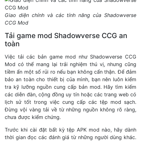
Giao diện chính và các tính năng của Shadowverse
CCG Mod
Tải game mod Shadowverse CCG an
toàn
Việc tải các bản game mod như Shadowverse CCG
Mod có thể mang lại trải nghiệm thú vị, nhưng cũng
tiềm ẩn một số rủi ro nếu bạn không cẩn thận. Để đảm
bảo an toàn cho thiết bị của mình, bạn nên luôn kiểm
tra kỹ lưỡng nguồn cung cấp bản mod. Hãy tìm kiếm
các diễn đàn, cộng đồng uy tín hoặc các trang web có
lịch sử tốt trong việc cung cấp các tệp mod sạch.
Đừng vội vàng tải về từ những nguồn không rõ ràng,
chưa được kiểm chứng.
Trước khi cài đặt bất kỳ tệp APK mod nào, hãy dành
thời gian đọc các đánh giá từ những người dùng khác.