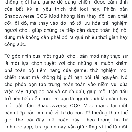
không giới hạn, game dễ dàng chiếm được cảm tình
của bất kỳ ai yêu thích thể loại này. Phiên bản
Shadowverse CCG Mod không làm thay đổi bản chất
cốt lõi đó, mà thay vào đó, nó tối ưu hóa trải nghiệm
người chơi, giúp chúng ta tiếp cận được toàn bộ nội
dung mà không cần phải bỏ ra quá nhiều thời gian hay
công sức.
Từ góc nhìn của một người chơi, bản mod này thực sự
là một lựa chọn tuyệt vời cho những ai muốn khám
phá toàn bộ tiềm năng của game, thử nghiệm mọi
chiến thuật mà không bị giới hạn bởi tài nguyên. Nó
cho phép bạn tập trung hoàn toàn vào niềm vui của
việc xây dựng bộ bài và chiến đấu, giúp mỗi trận đấu
trở nên hấp dẫn hơn. Dù bạn là người chơi lâu năm hay
mới bắt đầu, Shadowverse CCG Mod mang lại một
cách tiếp cận mới mẻ và tự do hơn để thưởng thức thế
giới thẻ bài đầy mê hoặc này. Theo thông tin từ
lmhmod.app
, tựa game này vẫn giữ vững vị thế là một