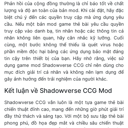
Phản hồi của cộng đồng thường là chỉ báo tốt về chất
lượng và độ an toàn của bản mod. Khi cài đặt, hãy đặc
biệt chú ý đến các quyền truy cập mà ứng dụng yêu
cầu. Nếu một bản mod game thẻ bài yêu cầu quyền
truy cập vào danh bạ, tin nhắn hoặc các thông tin cá
nhân không liên quan, hãy cân nhắc kỹ lưỡng. Cuối
cùng, một bước không thể thiếu là quét virus hoặc
phần mềm độc hại bằng các ứng dụng bảo mật đáng
tin cậy trên thiết bị của bạn. Hãy nhớ rằng, việc sử
dụng game mod Shadowverse CCG chỉ nên dùng cho
mục đích giải trí cá nhân và không nên lạm dụng để
gây ảnh hưởng đến trải nghiệm của người khác.
Kết luận về Shadowverse CCG Mod
Shadowverse CCG vẫn luôn là một tựa game thẻ bài
chiến thuật đỉnh cao, mang đến những giờ phút giải trí
đầy thử thách và sáng tạo. Với một bộ sưu tập thẻ bài
phong phú, đồ họa đẹp mắt và chiều sâu chiến thuật