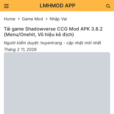
LMHMOD APP
Skip to content
Home
Game Mod
Nhập Vai
Tải game Shadowverse CCG Mod APK 3.8.2
(Menu/Onehit, Vô hiệu kẻ địch)
Người kiểm duyệt: huyentrang - cập nhật mới nhất
Tháng 2 11, 2026