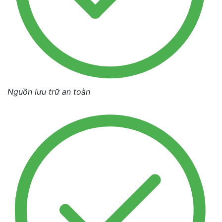
Nguồn lưu trữ an toàn