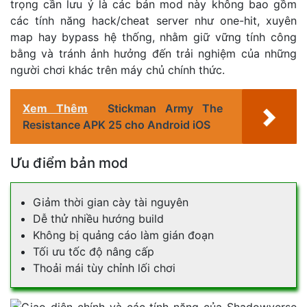
trọng cần lưu ý là các bản mod này không bao gồm
các tính năng hack/cheat server như one-hit, xuyên
map hay bypass hệ thống, nhằm giữ vững tính công
bằng và tránh ảnh hưởng đến trải nghiệm của những
người chơi khác trên máy chủ chính thức.
Xem Thêm
Stickman Army The
Resistance APK 25 cho Android iOS
Ưu điểm bản mod
Giảm thời gian cày tài nguyên
Dễ thử nhiều hướng build
Không bị quảng cáo làm gián đoạn
Tối ưu tốc độ nâng cấp
Thoải mái tùy chỉnh lối chơi